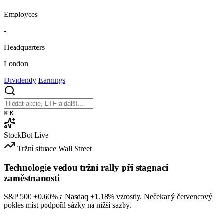
Employees
-
Headquarters
London
Dividendy
Earnings
⌘
K
StockBot
Live
Tržní situace
Wall Street
Technologie vedou tržní rally při stagnaci
zaměstnanosti
S&P 500
+0.60%
a Nasdaq
+1.18%
vzrostly. Nečekaný červencový
pokles míst podpořil sázky na nižší sazby.