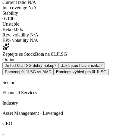
Current ratio
N/A
Int. coverage
N/A
Stability
0
/100
Unstable
Beta
0.00x
Rev. volatility
N/A
EPS volatility
N/A
Zeptejte se StockBota na 0LJI.SG
Online
Je teď 0LJI.SG dobrý nákup?
Jaká jsou hlavní rizika?
Porovnej 0LJI.SG vs AMD
Earnings výhled pro 0LJI.SG
Sector
Financial Services
Industry
Asset Management - Leveraged
CEO
-