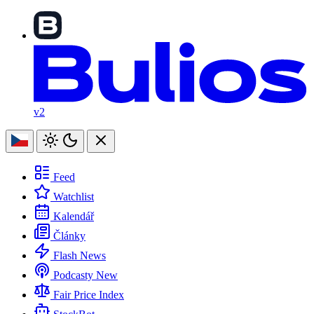
v2
Feed
Watchlist
Kalendář
Články
Flash News
Podcasty
New
Fair Price Index