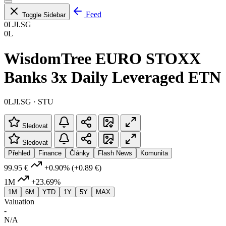
Feed
Toggle Sidebar
0LJI.SG
0L
WisdomTree EURO STOXX
Banks 3x Daily Leveraged ETN
0LJI.SG · STU
Sledovat
Sledovat
Přehled
Finance
Články
Flash News
Komunita
99.95 €
+0.90%
(+0.89 €)
1M
+23.69%
1M
6M
YTD
1Y
5Y
MAX
Valuation
-
N/A