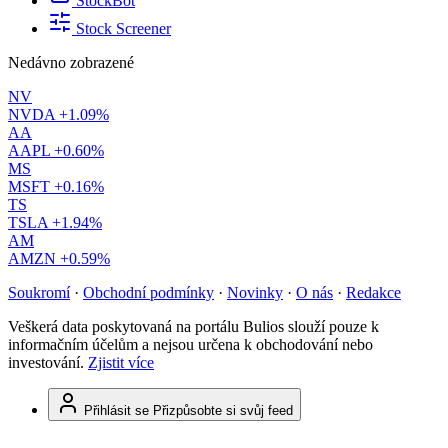
StockBot
Stock Screener
Nedávno zobrazené
NV
NVDA
+1.09%
AA
AAPL
+0.60%
MS
MSFT
+0.16%
TS
TSLA
+1.94%
AM
AMZN
+0.59%
Soukromí
·
Obchodní podmínky
·
Novinky
·
O nás
·
Redakce
Veškerá data poskytovaná na portálu Bulios slouží pouze k
informačním účelům a nejsou určena k obchodování nebo
investování.
Zjistit více
Přihlásit se
Přizpůsobte si svůj feed