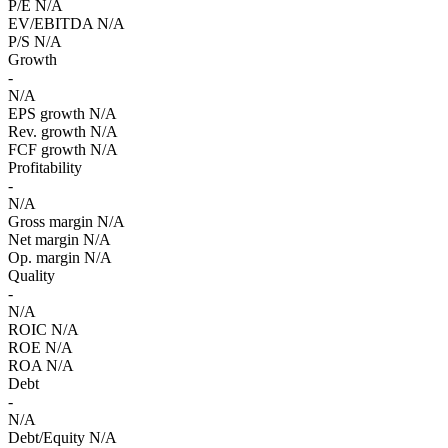
P/E
N/A
EV/EBITDA
N/A
P/S
N/A
Growth
-
N/A
EPS growth
N/A
Rev. growth
N/A
FCF growth
N/A
Profitability
-
N/A
Gross margin
N/A
Net margin
N/A
Op. margin
N/A
Quality
-
N/A
ROIC
N/A
ROE
N/A
ROA
N/A
Debt
-
N/A
Debt/Equity
N/A