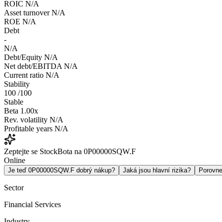
ROIC
N/A
Asset turnover
N/A
ROE
N/A
Debt
-
N/A
Debt/Equity
N/A
Net debt/EBITDA
N/A
Current ratio
N/A
Stability
100
/100
Stable
Beta
1.00x
Rev. volatility
N/A
Profitable years
N/A
Zeptejte se StockBota na 0P00000SQW.F
Online
Je teď 0P00000SQW.F dobrý nákup?
Jaká jsou hlavní rizika?
Porovn
Sector
Financial Services
Industry