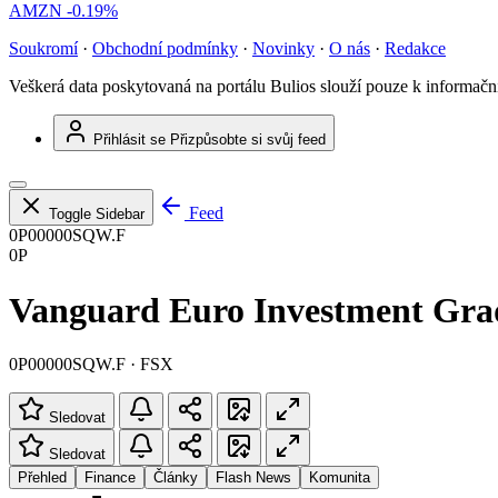
AMZN
-0.19%
Soukromí
·
Obchodní podmínky
·
Novinky
·
O nás
·
Redakce
Veškerá data poskytovaná na portálu Bulios slouží pouze k informač
Přihlásit se
Přizpůsobte si svůj feed
Feed
Toggle Sidebar
0P00000SQW.F
0P
Vanguard Euro Investment Gra
0P00000SQW.F · FSX
Sledovat
Sledovat
Přehled
Finance
Články
Flash News
Komunita