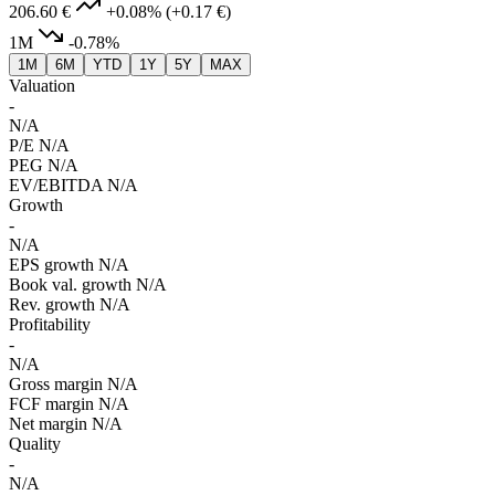
206.60 €
+0.08%
(+0.17 €)
1M
-0.78%
1M
6M
YTD
1Y
5Y
MAX
Valuation
-
N/A
P/E
N/A
PEG
N/A
EV/EBITDA
N/A
Growth
-
N/A
EPS growth
N/A
Book val. growth
N/A
Rev. growth
N/A
Profitability
-
N/A
Gross margin
N/A
FCF margin
N/A
Net margin
N/A
Quality
-
N/A