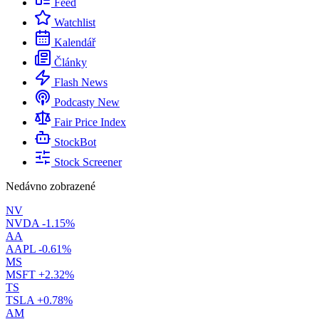
Feed
Watchlist
Kalendář
Články
Flash News
Podcasty
New
Fair Price Index
StockBot
Stock Screener
Nedávno zobrazené
NV
NVDA
-1.15%
AA
AAPL
-0.61%
MS
MSFT
+2.32%
TS
TSLA
+0.78%
AM