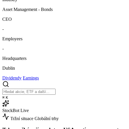
Asset Management - Bonds
CEO
-
Employees
-
Headquarters
Dublin
Dividendy
Earnings
⌘
K
StockBot
Live
Tržní situace
Globální trhy