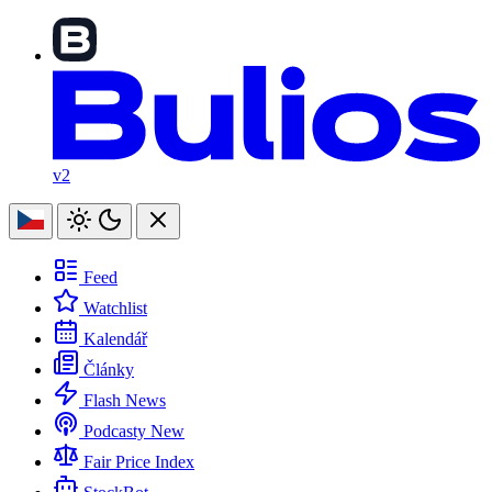
v2
Feed
Watchlist
Kalendář
Články
Flash News
Podcasty
New
Fair Price Index