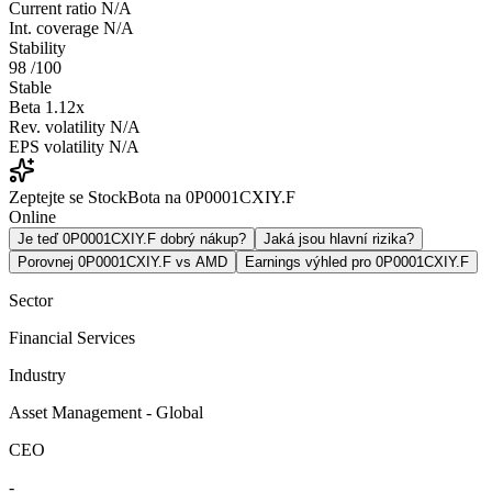
Current ratio
N/A
Int. coverage
N/A
Stability
98
/100
Stable
Beta
1.12x
Rev. volatility
N/A
EPS volatility
N/A
Zeptejte se StockBota na 0P0001CXIY.F
Online
Je teď 0P0001CXIY.F dobrý nákup?
Jaká jsou hlavní rizika?
Porovnej 0P0001CXIY.F vs AMD
Earnings výhled pro 0P0001CXIY.F
Sector
Financial Services
Industry
Asset Management - Global
CEO
-