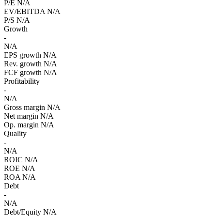
P/E
N/A
EV/EBITDA
N/A
P/S
N/A
Growth
-
N/A
EPS growth
N/A
Rev. growth
N/A
FCF growth
N/A
Profitability
-
N/A
Gross margin
N/A
Net margin
N/A
Op. margin
N/A
Quality
-
N/A
ROIC
N/A
ROE
N/A
ROA
N/A
Debt
-
N/A
Debt/Equity
N/A