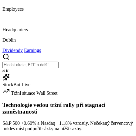
Employees
-
Headquarters
Dublin
Dividendy
Earnings
⌘
K
StockBot
Live
Tržní situace
Wall Street
Technologie vedou tržní rally při stagnaci
zaměstnanosti
S&P 500
+0.60%
a Nasdaq
+1.18%
vzrostly. Nečekaný červencový
pokles míst podpořil sázky na nižší sazby.