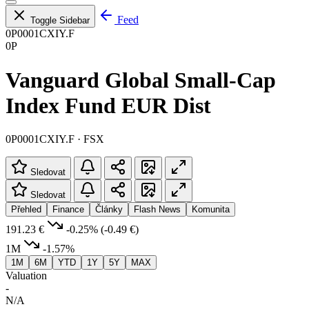
Feed
Toggle Sidebar
0P0001CXIY.F
0P
Vanguard Global Small-Cap
Index Fund EUR Dist
0P0001CXIY.F · FSX
Sledovat
Sledovat
Přehled
Finance
Články
Flash News
Komunita
191.23 €
-0.25%
(-0.49 €)
1M
-1.57%
1M
6M
YTD
1Y
5Y
MAX
Valuation
-
N/A