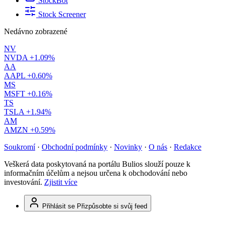
StockBot
Stock Screener
Nedávno zobrazené
NV
NVDA
+1.09%
AA
AAPL
+0.60%
MS
MSFT
+0.16%
TS
TSLA
+1.94%
AM
AMZN
+0.59%
Soukromí
·
Obchodní podmínky
·
Novinky
·
O nás
·
Redakce
Veškerá data poskytovaná na portálu Bulios slouží pouze k
informačním účelům a nejsou určena k obchodování nebo
investování.
Zjistit více
Přihlásit se
Přizpůsobte si svůj feed