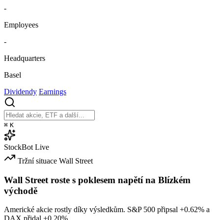
-
Employees
-
Headquarters
Basel
Dividendy
Earnings
⌘
K
StockBot
Live
Tržní situace
Wall Street
Wall Street roste s poklesem napětí na Blízkém
východě
Americké akcie rostly díky výsledkům. S&P 500 připsal
+0.62%
a
DAX přidal
+0.20%
.