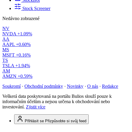
StockBot
Stock Screener
Nedávno zobrazené
NV
NVDA
+1.09%
AA
AAPL
+0.60%
MS
MSFT
+0.16%
TS
TSLA
+1.94%
AM
AMZN
+0.59%
Soukromí
·
Obchodní podmínky
·
Novinky
·
O nás
·
Redakce
Veškerá data poskytovaná na portálu Bulios slouží pouze k
informačním účelům a nejsou určena k obchodování nebo
investování.
Zjistit více
Přihlásit se
Přizpůsobte si svůj feed