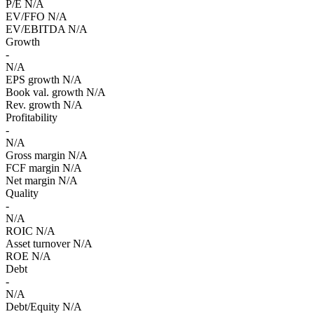
P/E
N/A
EV/FFO
N/A
EV/EBITDA
N/A
Growth
-
N/A
EPS growth
N/A
Book val. growth
N/A
Rev. growth
N/A
Profitability
-
N/A
Gross margin
N/A
FCF margin
N/A
Net margin
N/A
Quality
-
N/A
ROIC
N/A
Asset turnover
N/A
ROE
N/A
Debt
-
N/A
Debt/Equity
N/A