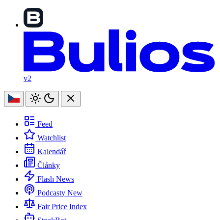
v2
Feed
Watchlist
Kalendář
Články
Flash News
Podcasty
New
Fair Price Index