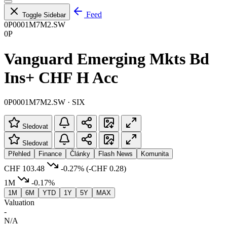
Feed
Toggle Sidebar
0P0001M7M2.SW
0P
Vanguard Emerging Mkts Bd
Ins+ CHF H Acc
0P0001M7M2.SW · SIX
Sledovat
Sledovat
Přehled
Finance
Články
Flash News
Komunita
CHF 103.48
-0.27%
(-CHF 0.28)
1M
-0.17%
1M
6M
YTD
1Y
5Y
MAX
Valuation
-
N/A