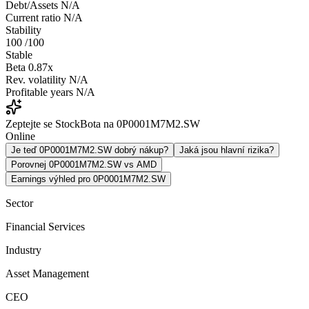
Debt/Assets
N/A
Current ratio
N/A
Stability
100
/100
Stable
Beta
0.87x
Rev. volatility
N/A
Profitable years
N/A
Zeptejte se StockBota na 0P0001M7M2.SW
Online
Je teď 0P0001M7M2.SW dobrý nákup?
Jaká jsou hlavní rizika?
Porovnej 0P0001M7M2.SW vs AMD
Earnings výhled pro 0P0001M7M2.SW
Sector
Financial Services
Industry
Asset Management
CEO