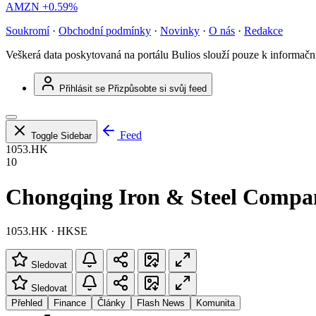
AMZN
+0.59%
Soukromí
·
Obchodní podmínky
·
Novinky
·
O nás
·
Redakce
Veškerá data poskytovaná na portálu Bulios slouží pouze k informač
Přihlásit se
Přizpůsobte si svůj feed
Feed
Toggle Sidebar
1053.HK
10
Chongqing Iron & Steel Compa
1053.HK · HKSE
Sledovat
Sledovat
Přehled
Finance
Články
Flash News
Komunita