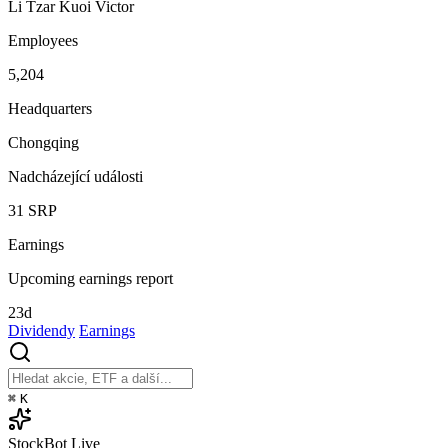
Li Tzar Kuoi Victor
Employees
5,204
Headquarters
Chongqing
Nadcházející události
31
SRP
Earnings
Upcoming earnings report
23d
Dividendy
Earnings
⌘
K
StockBot
Live