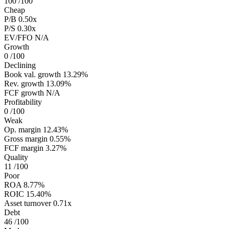
100
/100
Cheap
P/B
0.50x
P/S
0.30x
EV/FFO
N/A
Growth
0
/100
Declining
Book val. growth
13.29%
Rev. growth
13.09%
FCF growth
N/A
Profitability
0
/100
Weak
Op. margin
12.43%
Gross margin
0.55%
FCF margin
3.27%
Quality
11
/100
Poor
ROA
8.77%
ROIC
15.40%
Asset turnover
0.71x
Debt
46
/100