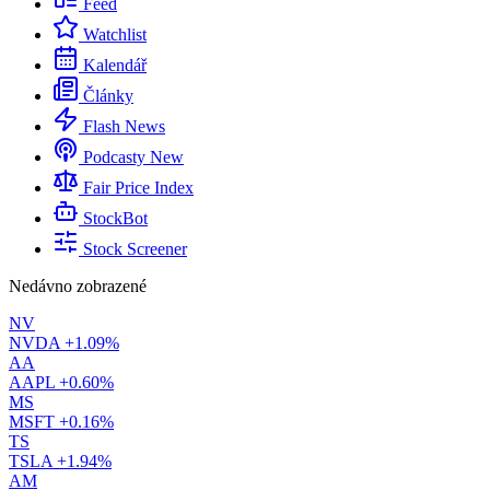
Feed
Watchlist
Kalendář
Články
Flash News
Podcasty
New
Fair Price Index
StockBot
Stock Screener
Nedávno zobrazené
NV
NVDA
+1.09%
AA
AAPL
+0.60%
MS
MSFT
+0.16%
TS
TSLA
+1.94%
AM