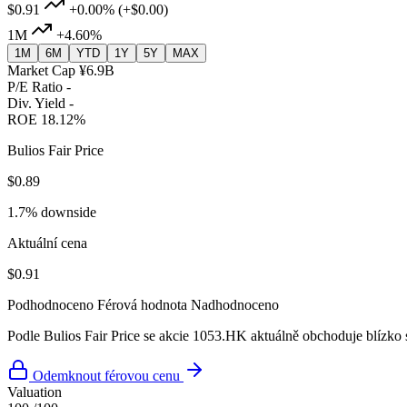
$0.91
+0.00%
(+$0.00)
1M
+4.60%
1M
6M
YTD
1Y
5Y
MAX
Market Cap
¥6.9B
P/E Ratio
-
Div. Yield
-
ROE
18.12%
Bulios Fair Price
$0.89
1.7% downside
Aktuální cena
$0.91
Podhodnoceno
Férová hodnota
Nadhodnoceno
Podle Bulios Fair Price se akcie 1053.HK aktuálně obchoduje blízko
Odemknout férovou cenu
Valuation