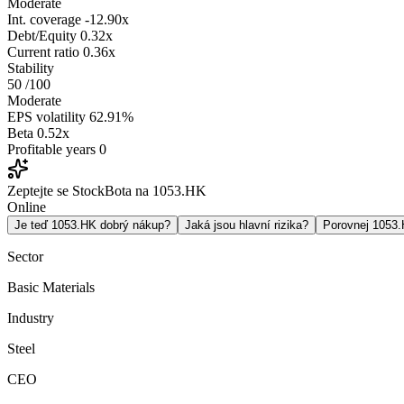
Moderate
Int. coverage
-12.90x
Debt/Equity
0.32x
Current ratio
0.36x
Stability
50
/100
Moderate
EPS volatility
62.91%
Beta
0.52x
Profitable years
0
Zeptejte se StockBota na 1053.HK
Online
Je teď 1053.HK dobrý nákup?
Jaká jsou hlavní rizika?
Porovnej 1053
Sector
Basic Materials
Industry
Steel
CEO