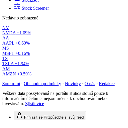
StockBot
Stock Screener
Nedávno zobrazené
NV
NVDA
+1.09%
AA
AAPL
+0.60%
MS
MSFT
+0.16%
TS
TSLA
+1.94%
AM
AMZN
+0.59%
Soukromí
·
Obchodní podmínky
·
Novinky
·
O nás
·
Redakce
Veškerá data poskytovaná na portálu Bulios slouží pouze k
informačním účelům a nejsou určena k obchodování nebo
investování.
Zjistit více
Přihlásit se
Přizpůsobte si svůj feed