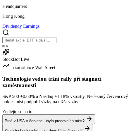
Headquarters
Hong Kong
Dividendy
Earnings
⌘
K
StockBot
Live
Tržní situace
Wall Street
Technologie vedou tržní rally při stagnaci
zaměstnanosti
S&P 500
+0.60%
a Nasdaq
+1.18%
vzrostly. Nečekaný červencový
pokles míst podpořil sázky na nižší sazby.
Zeptejte se na to
Proč v USA v červenci ubylo pracovních míst?
Které technologické tituly dnes táhly Nasdaq?