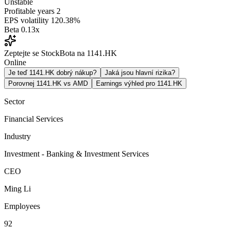
Unstable
Profitable years
2
EPS volatility
120.38%
Beta
0.13x
Zeptejte se StockBota na 1141.HK
Online
Je teď 1141.HK dobrý nákup?
Jaká jsou hlavní rizika?
Porovnej 1141.HK vs AMD
Earnings výhled pro 1141.HK
Sector
Financial Services
Industry
Investment - Banking & Investment Services
CEO
Ming Li
Employees
92