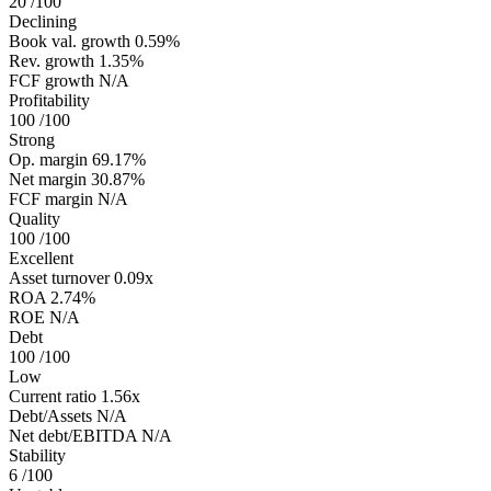
20
/100
Declining
Book val. growth
0.59%
Rev. growth
1.35%
FCF growth
N/A
Profitability
100
/100
Strong
Op. margin
69.17%
Net margin
30.87%
FCF margin
N/A
Quality
100
/100
Excellent
Asset turnover
0.09x
ROA
2.74%
ROE
N/A
Debt
100
/100
Low
Current ratio
1.56x
Debt/Assets
N/A
Net debt/EBITDA
N/A
Stability
6
/100