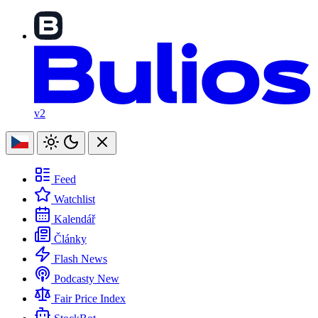
v2
Feed
Watchlist
Kalendář
Články
Flash News
Podcasty
New
Fair Price Index