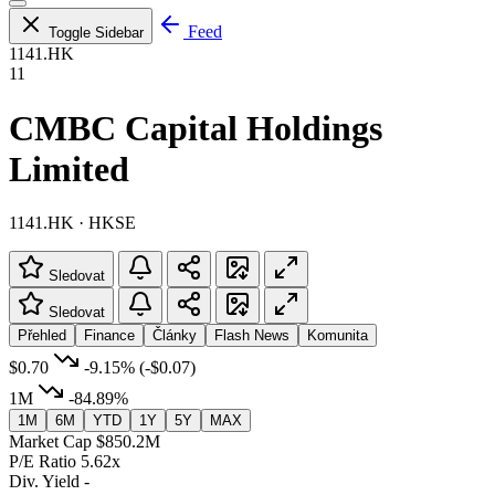
Feed
Toggle Sidebar
1141.HK
11
CMBC Capital Holdings
Limited
1141.HK · HKSE
Sledovat
Sledovat
Přehled
Finance
Články
Flash News
Komunita
$0.70
-9.15%
(-$0.07)
1M
-84.89%
1M
6M
YTD
1Y
5Y
MAX
Market Cap
$850.2M
P/E Ratio
5.62x
Div. Yield
-