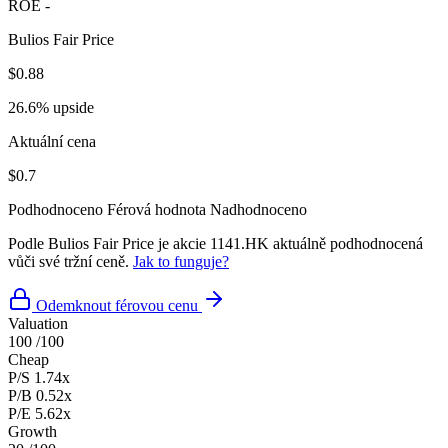
ROE
-
Bulios Fair Price
$0.88
26.6% upside
Aktuální cena
$0.7
Podhodnoceno
Férová hodnota
Nadhodnoceno
Podle Bulios Fair Price je akcie 1141.HK aktuálně podhodnocená
vůči své tržní ceně.
Jak to funguje?
Odemknout férovou cenu
Valuation
100
/100
Cheap
P/S
1.74x
P/B
0.52x
P/E
5.62x
Growth