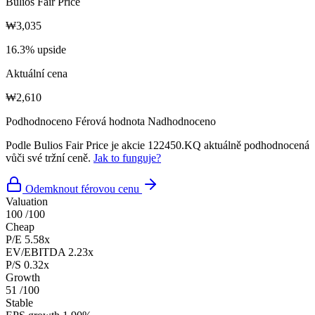
Bulios Fair Price
₩3,035
16.3% upside
Aktuální cena
₩2,610
Podhodnoceno
Férová hodnota
Nadhodnoceno
Podle Bulios Fair Price je akcie 122450.KQ aktuálně podhodnocená
vůči své tržní ceně.
Jak to funguje?
Odemknout férovou cenu
Valuation
100
/100
Cheap
P/E
5.58x
EV/EBITDA
2.23x
P/S
0.32x
Growth
51
/100
Stable