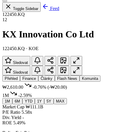
Feed
Toggle Sidebar
122450.KQ
12
KX Innovation Co Ltd
122450.KQ · KOE
Sledovat
Sledovat
Přehled
Finance
Články
Flash News
Komunita
₩2,610.00
-0.76%
(-₩20.00)
1M
-2.59%
1M
6M
YTD
1Y
5Y
MAX
Market Cap
₩111.1B
P/E Ratio
5.58x
Div. Yield
-
ROE
5.49%