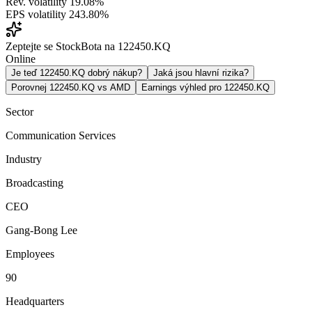
Rev. volatility
19.08%
EPS volatility
243.80%
Zeptejte se StockBota na 122450.KQ
Online
Je teď 122450.KQ dobrý nákup?
Jaká jsou hlavní rizika?
Porovnej 122450.KQ vs AMD
Earnings výhled pro 122450.KQ
Sector
Communication Services
Industry
Broadcasting
CEO
Gang-Bong Lee
Employees
90
Headquarters