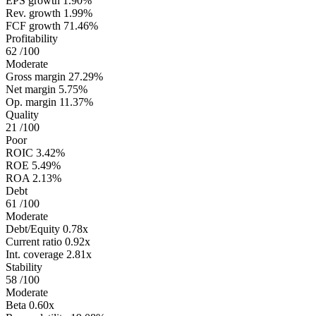
EPS growth
1.90%
Rev. growth
1.99%
FCF growth
71.46%
Profitability
62
/100
Moderate
Gross margin
27.29%
Net margin
5.75%
Op. margin
11.37%
Quality
21
/100
Poor
ROIC
3.42%
ROE
5.49%
ROA
2.13%
Debt
61
/100
Moderate
Debt/Equity
0.78x
Current ratio
0.92x
Int. coverage
2.81x
Stability
58
/100
Moderate
Beta
0.60x