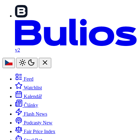
v2
Feed
Watchlist
Kalendář
Články
Flash News
Podcasty
New
Fair Price Index