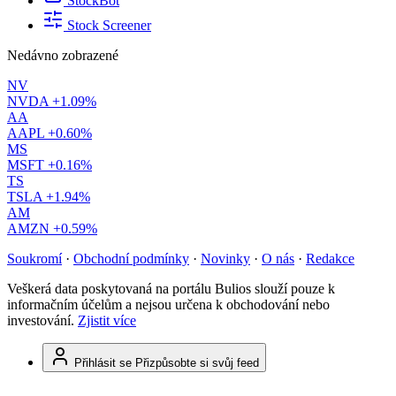
StockBot
Stock Screener
Nedávno zobrazené
NV
NVDA
+1.09%
AA
AAPL
+0.60%
MS
MSFT
+0.16%
TS
TSLA
+1.94%
AM
AMZN
+0.59%
Soukromí
·
Obchodní podmínky
·
Novinky
·
O nás
·
Redakce
Veškerá data poskytovaná na portálu Bulios slouží pouze k
informačním účelům a nejsou určena k obchodování nebo
investování.
Zjistit více
Přihlásit se
Přizpůsobte si svůj feed