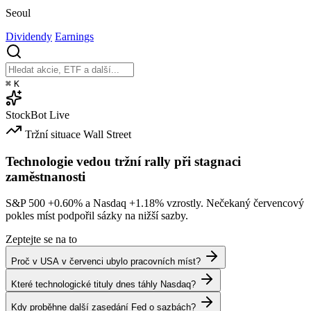
Seoul
Dividendy
Earnings
⌘
K
StockBot
Live
Tržní situace
Wall Street
Technologie vedou tržní rally při stagnaci
zaměstnanosti
S&P 500
+0.60%
a Nasdaq
+1.18%
vzrostly. Nečekaný červencový
pokles míst podpořil sázky na nižší sazby.
Zeptejte se na to
Proč v USA v červenci ubylo pracovních míst?
Které technologické tituly dnes táhly Nasdaq?
Kdy proběhne další zasedání Fed o sazbách?