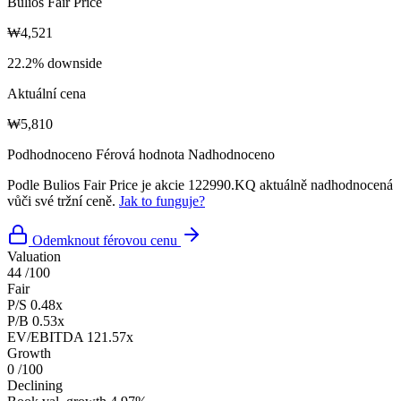
Bulios Fair Price
₩4,521
22.2% downside
Aktuální cena
₩5,810
Podhodnoceno
Férová hodnota
Nadhodnoceno
Podle Bulios Fair Price je akcie 122990.KQ aktuálně nadhodnocená
vůči své tržní ceně.
Jak to funguje?
Odemknout férovou cenu
Valuation
44
/100
Fair
P/S
0.48x
P/B
0.53x
EV/EBITDA
121.57x
Growth
0
/100
Declining