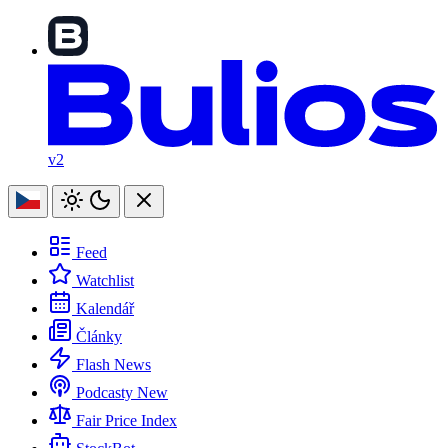
v2
Feed
Watchlist
Kalendář
Články
Flash News
Podcasty
New
Fair Price Index