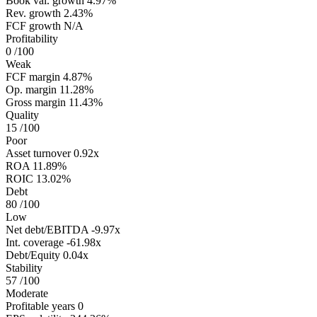
Book val. growth
4.97%
Rev. growth
2.43%
FCF growth
N/A
Profitability
0
/100
Weak
FCF margin
4.87%
Op. margin
11.28%
Gross margin
11.43%
Quality
15
/100
Poor
Asset turnover
0.92x
ROA
11.89%
ROIC
13.02%
Debt
80
/100
Low
Net debt/EBITDA
-9.97x
Int. coverage
-61.98x
Debt/Equity
0.04x
Stability
57
/100
Moderate
Profitable years
0