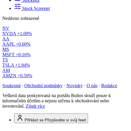
StockBot
Stock Screener
Nedávno zobrazené
NV
NVDA
+1.09%
AA
AAPL
+0.60%
MS
MSFT
+0.16%
TS
TSLA
+1.94%
AM
AMZN
+0.59%
Soukromí
·
Obchodní podmínky
·
Novinky
·
O nás
·
Redakce
Veškerá data poskytovaná na portálu Bulios slouží pouze k
informačním účelům a nejsou určena k obchodování nebo
investování.
Zjistit více
Přihlásit se
Přizpůsobte si svůj feed