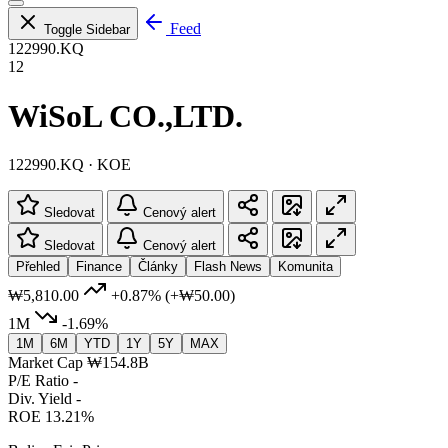
Feed
Toggle Sidebar
122990.KQ
12
WiSoL CO.,LTD.
122990.KQ · KOE
Sledovat
Cenový alert
Sledovat
Cenový alert
Přehled
Finance
Články
Flash News
Komunita
₩5,810.00
+0.87%
(+₩50.00)
1M
-1.69%
1M
6M
YTD
1Y
5Y
MAX
Market Cap
₩154.8B
P/E Ratio
-
Div. Yield
-
ROE
13.21%