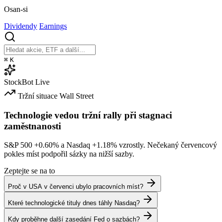
Osan-si
Dividendy
Earnings
⌘
K
StockBot
Live
Tržní situace
Wall Street
Technologie vedou tržní rally při stagnaci
zaměstnanosti
S&P 500
+0.60%
a Nasdaq
+1.18%
vzrostly. Nečekaný červencový
pokles míst podpořil sázky na nižší sazby.
Zeptejte se na to
Proč v USA v červenci ubylo pracovních míst?
Které technologické tituly dnes táhly Nasdaq?
Kdy proběhne další zasedání Fed o sazbách?