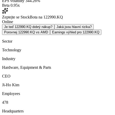
EPS volatility
344.26%
Beta
0.95x
Zeptejte se StockBota na 122990.KQ
Online
Je teď 122990.KQ dobrý nákup?
Jaká jsou hlavní rizika?
Porovnej 122990.KQ vs AMD
Earnings výhled pro 122990.KQ
Sector
Technology
Industry
Hardware, Equipment & Parts
CEO
Ji-Ho Kim
Employees
478
Headquarters