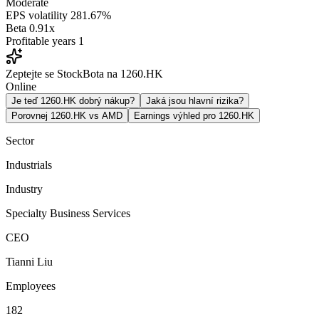
Moderate
EPS volatility
281.67%
Beta
0.91x
Profitable years
1
Zeptejte se StockBota na 1260.HK
Online
Je teď 1260.HK dobrý nákup?
Jaká jsou hlavní rizika?
Porovnej 1260.HK vs AMD
Earnings výhled pro 1260.HK
Sector
Industrials
Industry
Specialty Business Services
CEO
Tianni Liu
Employees
182