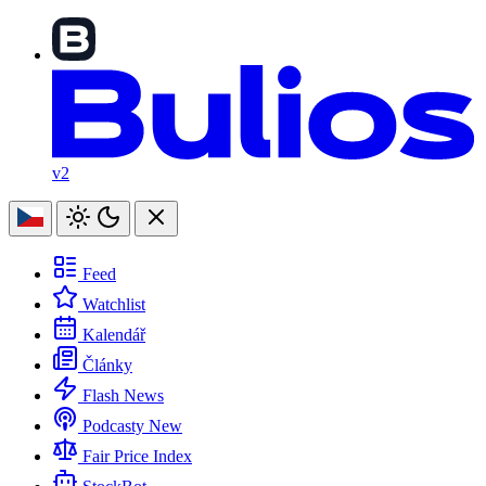
v2
Feed
Watchlist
Kalendář
Články
Flash News
Podcasty
New
Fair Price Index