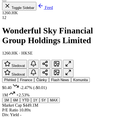
Feed
Toggle Sidebar
1260.HK
12
Wonderful Sky Financial
Group Holdings Limited
1260.HK · HKSE
Sledovat
Sledovat
Přehled
Finance
Články
Flash News
Komunita
$0.40
-2.47%
(-$0.01)
1M
+2.53%
1M
6M
YTD
1Y
5Y
MAX
Market Cap
$449.1M
P/E Ratio
10.89x
Div. Yield
-