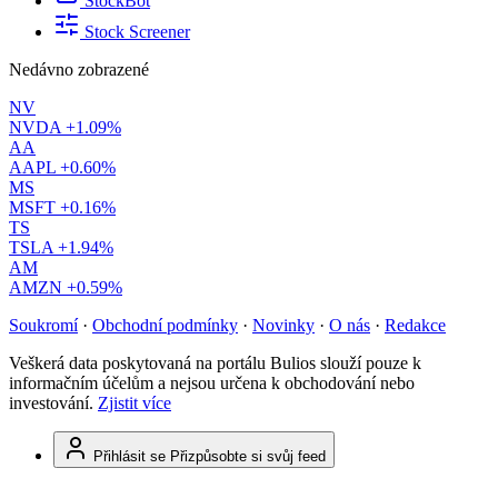
StockBot
Stock Screener
Nedávno zobrazené
NV
NVDA
+1.09%
AA
AAPL
+0.60%
MS
MSFT
+0.16%
TS
TSLA
+1.94%
AM
AMZN
+0.59%
Soukromí
·
Obchodní podmínky
·
Novinky
·
O nás
·
Redakce
Veškerá data poskytovaná na portálu Bulios slouží pouze k
informačním účelům a nejsou určena k obchodování nebo
investování.
Zjistit více
Přihlásit se
Přizpůsobte si svůj feed