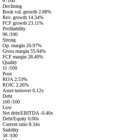
6
/100
Declining
Book val. growth
2.88%
Rev. growth
14.34%
FCF growth
23.11%
Profitability
96
/100
Strong
Op. margin
20.97%
Gross margin
55.94%
FCF margin
28.40%
Quality
11
/100
Poor
ROA
2.53%
ROIC
2.26%
Asset turnover
0.12x
Debt
100
/100
Low
Net debt/EBITDA
-0.40x
Debt/Equity
0.00x
Current ratio
8.34x
Stability
58
/100