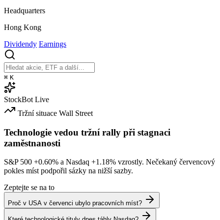
Headquarters
Hong Kong
Dividendy
Earnings
⌘
K
StockBot
Live
Tržní situace
Wall Street
Technologie vedou tržní rally při stagnaci
zaměstnanosti
S&P 500
+0.60%
a Nasdaq
+1.18%
vzrostly. Nečekaný červencový
pokles míst podpořil sázky na nižší sazby.
Zeptejte se na to
Proč v USA v červenci ubylo pracovních míst?
Které technologické tituly dnes táhly Nasdaq?