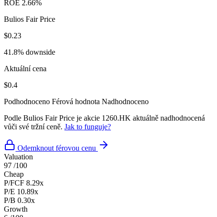
ROE
2.66%
Bulios Fair Price
$0.23
41.8% downside
Aktuální cena
$0.4
Podhodnoceno
Férová hodnota
Nadhodnoceno
Podle Bulios Fair Price je akcie 1260.HK aktuálně nadhodnocená
vůči své tržní ceně.
Jak to funguje?
Odemknout férovou cenu
Valuation
97
/100
Cheap
P/FCF
8.29x
P/E
10.89x
P/B
0.30x
Growth