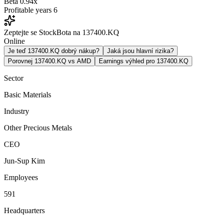
Beta
0.94x
Profitable years
6
Zeptejte se StockBota na 137400.KQ
Online
Je teď 137400.KQ dobrý nákup?
Jaká jsou hlavní rizika?
Porovnej 137400.KQ vs AMD
Earnings výhled pro 137400.KQ
Sector
Basic Materials
Industry
Other Precious Metals
CEO
Jun-Sup Kim
Employees
591
Headquarters