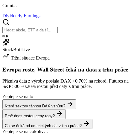
Gumi-si
Dividendy
Earnings
⌘
K
StockBot
Live
Tržní situace
Evropa
Evropa roste, Wall Street čeká na data z trhu práce
Příznivá data z výroby poslala DAX
+0.70%
na rekord. Futures na
S&P 500
+0.20%
rostou před daty z trhu práce.
Zeptejte se na to
Které sektory táhnou DAX vzhůru?
Proč dnes rostou ceny ropy?
Co se čeká od amerických dat z trhu práce?