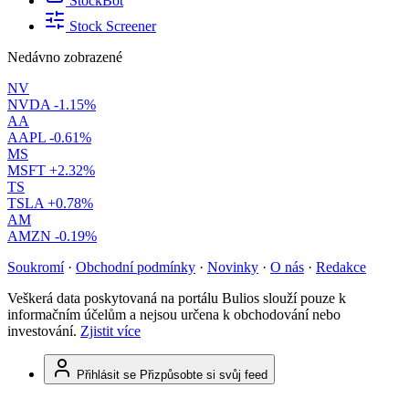
StockBot
Stock Screener
Nedávno zobrazené
NV
NVDA
-1.15%
AA
AAPL
-0.61%
MS
MSFT
+2.32%
TS
TSLA
+0.78%
AM
AMZN
-0.19%
Soukromí
·
Obchodní podmínky
·
Novinky
·
O nás
·
Redakce
Veškerá data poskytovaná na portálu Bulios slouží pouze k
informačním účelům a nejsou určena k obchodování nebo
investování.
Zjistit více
Přihlásit se
Přizpůsobte si svůj feed