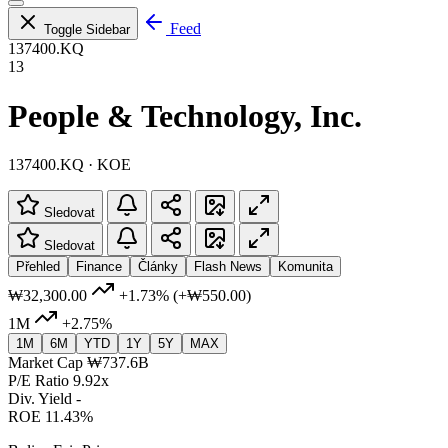
Feed
Toggle Sidebar
137400.KQ
13
People & Technology, Inc.
137400.KQ · KOE
Sledovat
Sledovat
Přehled
Finance
Články
Flash News
Komunita
₩32,300.00
+1.73%
(+₩550.00)
1M
+2.75%
1M
6M
YTD
1Y
5Y
MAX
Market Cap
₩737.6B
P/E Ratio
9.92x
Div. Yield
-
ROE
11.43%