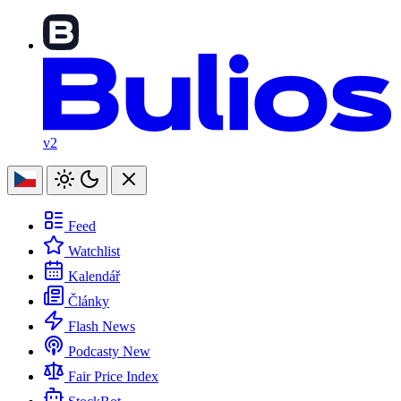
v2
Feed
Watchlist
Kalendář
Články
Flash News
Podcasty
New
Fair Price Index