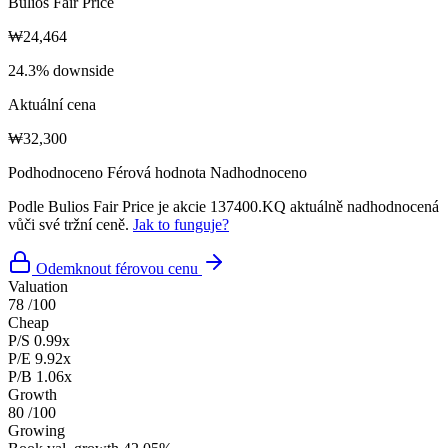
Bulios Fair Price
₩24,464
24.3% downside
Aktuální cena
₩32,300
Podhodnoceno
Férová hodnota
Nadhodnoceno
Podle Bulios Fair Price je akcie 137400.KQ aktuálně nadhodnocená
vůči své tržní ceně.
Jak to funguje?
Odemknout férovou cenu
Valuation
78
/100
Cheap
P/S
0.99x
P/E
9.92x
P/B
1.06x
Growth
80
/100
Growing