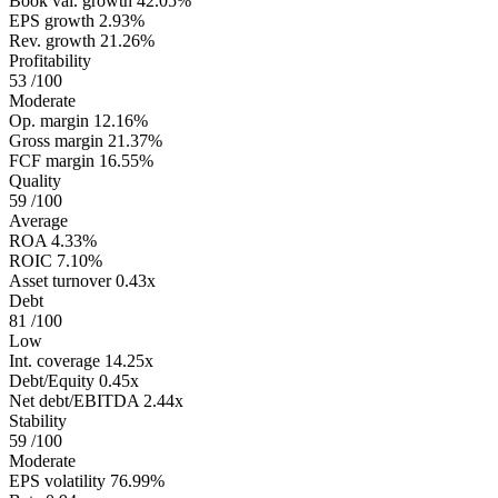
Book val. growth
42.05%
EPS growth
2.93%
Rev. growth
21.26%
Profitability
53
/100
Moderate
Op. margin
12.16%
Gross margin
21.37%
FCF margin
16.55%
Quality
59
/100
Average
ROA
4.33%
ROIC
7.10%
Asset turnover
0.43x
Debt
81
/100
Low
Int. coverage
14.25x
Debt/Equity
0.45x
Net debt/EBITDA
2.44x
Stability
59
/100
Moderate
EPS volatility
76.99%