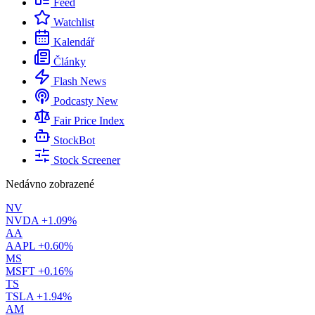
Feed
Watchlist
Kalendář
Články
Flash News
Podcasty
New
Fair Price Index
StockBot
Stock Screener
Nedávno zobrazené
NV
NVDA
+1.09%
AA
AAPL
+0.60%
MS
MSFT
+0.16%
TS
TSLA
+1.94%
AM