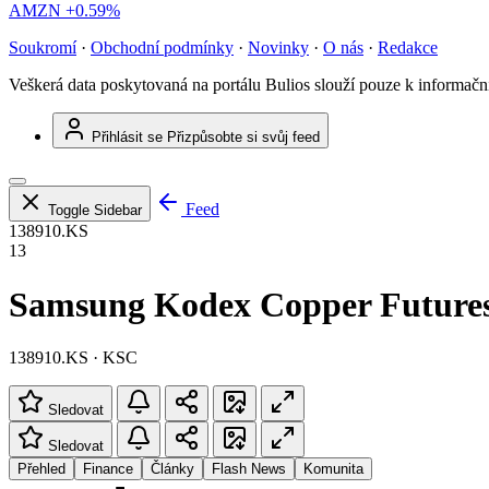
AMZN
+0.59%
Soukromí
·
Obchodní podmínky
·
Novinky
·
O nás
·
Redakce
Veškerá data poskytovaná na portálu Bulios slouží pouze k informač
Přihlásit se
Přizpůsobte si svůj feed
Feed
Toggle Sidebar
138910.KS
13
Samsung Kodex Copper Futures
138910.KS · KSC
Sledovat
Sledovat
Přehled
Finance
Články
Flash News
Komunita