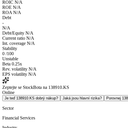
ROIC
N/A
ROE
N/A
ROA
N/A
Debt
-
N/A
Debt/Equity
N/A
Current ratio
N/A
Int. coverage
N/A
Stability
0
/100
Unstable
Beta
0.25x
Rev. volatility
N/A
EPS volatility
N/A
Zeptejte se StockBota na 138910.KS
Online
Je teď 138910.KS dobrý nákup?
Jaká jsou hlavní rizika?
Porovnej 13
Sector
Financial Services
Industry