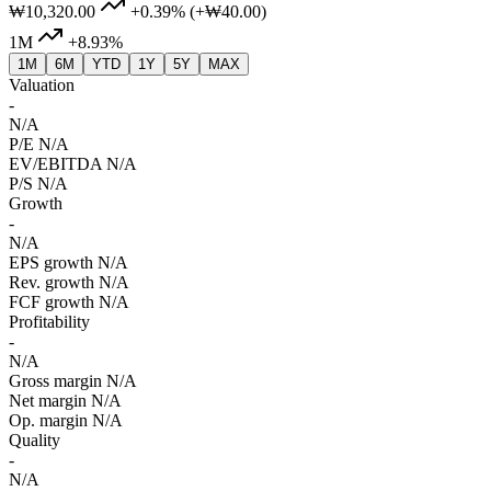
₩10,320.00
+0.39%
(+₩40.00)
1M
+8.93%
1M
6M
YTD
1Y
5Y
MAX
Valuation
-
N/A
P/E
N/A
EV/EBITDA
N/A
P/S
N/A
Growth
-
N/A
EPS growth
N/A
Rev. growth
N/A
FCF growth
N/A
Profitability
-
N/A
Gross margin
N/A
Net margin
N/A
Op. margin
N/A
Quality
-
N/A