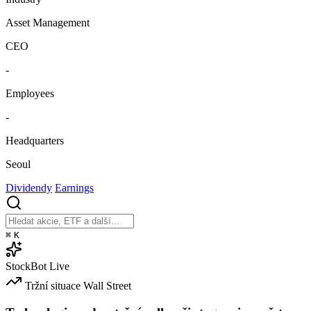
Asset Management
CEO
-
Employees
-
Headquarters
Seoul
Dividendy
Earnings
⌘
K
StockBot
Live
Tržní situace
Wall Street