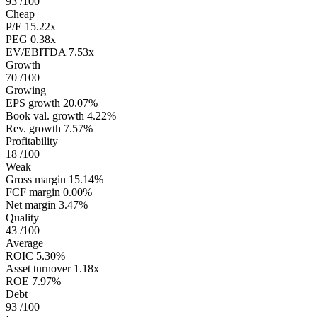
93
/100
Cheap
P/E
15.22x
PEG
0.38x
EV/EBITDA
7.53x
Growth
70
/100
Growing
EPS growth
20.07%
Book val. growth
4.22%
Rev. growth
7.57%
Profitability
18
/100
Weak
Gross margin
15.14%
FCF margin
0.00%
Net margin
3.47%
Quality
43
/100
Average
ROIC
5.30%
Asset turnover
1.18x
ROE
7.97%
Debt
93
/100