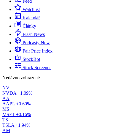
Feed
Watchlist
Kalendář
Články
Flash News
Podcasty
New
Fair Price Index
StockBot
Stock Screener
Nedávno zobrazené
NV
NVDA
+1.09%
AA
AAPL
+0.60%
MS
MSFT
+0.16%
TS
TSLA
+1.94%
AM