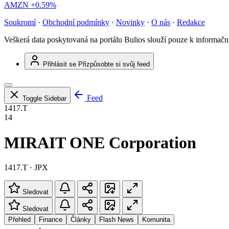
AMZN
+0.59%
Soukromí
·
Obchodní podmínky
·
Novinky
·
O nás
·
Redakce
Veškerá data poskytovaná na portálu Bulios slouží pouze k informač
Přihlásit se
Přizpůsobte si svůj feed
Feed
Toggle Sidebar
1417.T
14
MIRAIT ONE Corporation
1417.T · JPX
Sledovat
Sledovat
Přehled
Finance
Články
Flash News
Komunita