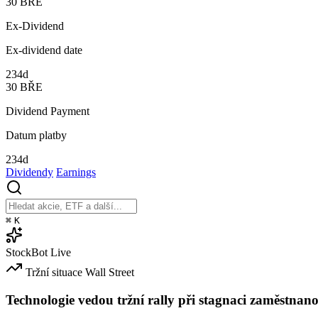
30
BŘE
Ex-Dividend
Ex-dividend date
234d
30
BŘE
Dividend Payment
Datum platby
234d
Dividendy
Earnings
⌘
K
StockBot
Live
Tržní situace
Wall Street
Technologie vedou tržní rally při stagnaci zaměstnano