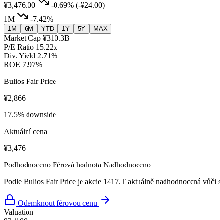
¥3,476.00
-0.69%
(-¥24.00)
1M
-7.42%
1M
6M
YTD
1Y
5Y
MAX
Market Cap
¥310.3B
P/E Ratio
15.22x
Div. Yield
2.71%
ROE
7.97%
Bulios Fair Price
¥2,866
17.5% downside
Aktuální cena
¥3,476
Podhodnoceno
Férová hodnota
Nadhodnoceno
Podle Bulios Fair Price je akcie 1417.T aktuálně nadhodnocená vůči s
Odemknout férovou cenu
Valuation