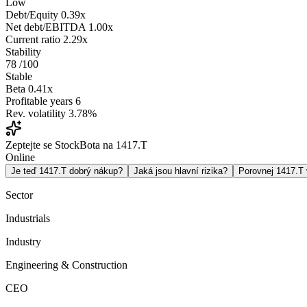
Low
Debt/Equity
0.39x
Net debt/EBITDA
1.00x
Current ratio
2.29x
Stability
78
/100
Stable
Beta
0.41x
Profitable years
6
Rev. volatility
3.78%
Zeptejte se StockBota na 1417.T
Online
Je teď 1417.T dobrý nákup?
Jaká jsou hlavní rizika?
Porovnej 1417.T
Sector
Industrials
Industry
Engineering & Construction
CEO