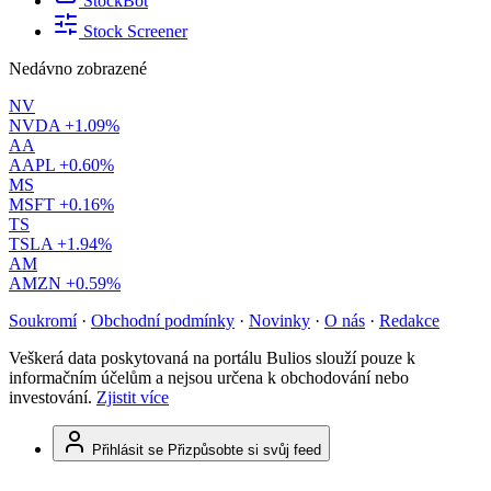
StockBot
Stock Screener
Nedávno zobrazené
NV
NVDA
+1.09%
AA
AAPL
+0.60%
MS
MSFT
+0.16%
TS
TSLA
+1.94%
AM
AMZN
+0.59%
Soukromí
·
Obchodní podmínky
·
Novinky
·
O nás
·
Redakce
Veškerá data poskytovaná na portálu Bulios slouží pouze k
informačním účelům a nejsou určena k obchodování nebo
investování.
Zjistit více
Přihlásit se
Přizpůsobte si svůj feed