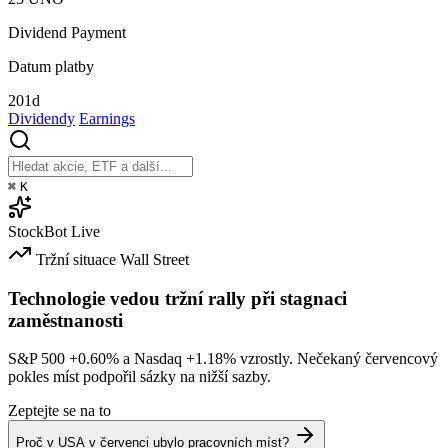
Dividend Payment
Datum platby
201d
Dividendy
Earnings
⌘
K
StockBot
Live
Tržní situace
Wall Street
Technologie vedou tržní rally při stagnaci
zaměstnanosti
S&P 500
+0.60%
a Nasdaq
+1.18%
vzrostly. Nečekaný červencový
pokles míst podpořil sázky na nižší sazby.
Zeptejte se na to
Proč v USA v červenci ubylo pracovních míst?