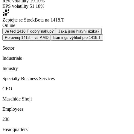
Rev. volatility
19.10%
EPS volatility
51.18%
Zeptejte se StockBota na 1418.T
Online
Je teď 1418.T dobrý nákup?
Jaká jsou hlavní rizika?
Porovnej 1418.T vs AMD
Earnings výhled pro 1418.T
Sector
Industrials
Industry
Specialty Business Services
CEO
Masahide Shoji
Employees
238
Headquarters