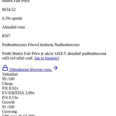
Bulios Fair Price
¥634.52
6.3% upside
Aktuální cena
¥597
Podhodnoceno
Férová hodnota
Nadhodnoceno
Podle Bulios Fair Price je akcie 1418.T aktuálně podhodnocená
vůči své tržní ceně.
Jak to funguje?
Odemknout férovou cenu
Valuation
99
/100
Cheap
P/E
8.92x
EV/EBITDA
3.99x
P/S
0.53x
Growth
91
/100
Growing