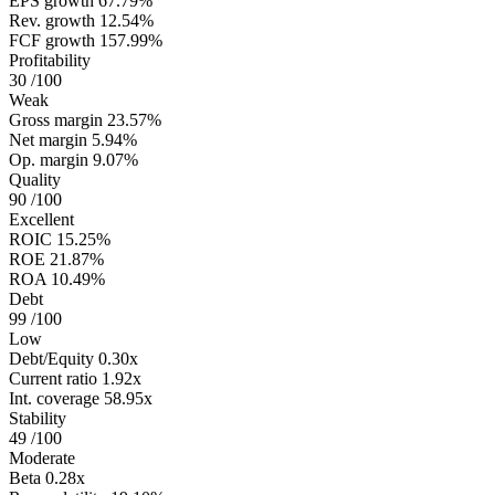
EPS growth
67.79%
Rev. growth
12.54%
FCF growth
157.99%
Profitability
30
/100
Weak
Gross margin
23.57%
Net margin
5.94%
Op. margin
9.07%
Quality
90
/100
Excellent
ROIC
15.25%
ROE
21.87%
ROA
10.49%
Debt
99
/100
Low
Debt/Equity
0.30x
Current ratio
1.92x
Int. coverage
58.95x
Stability
49
/100
Moderate
Beta
0.28x