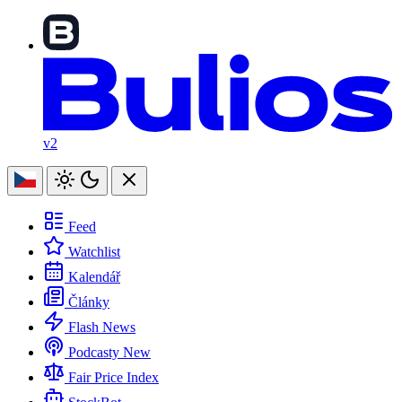
v2
Feed
Watchlist
Kalendář
Články
Flash News
Podcasty
New
Fair Price Index