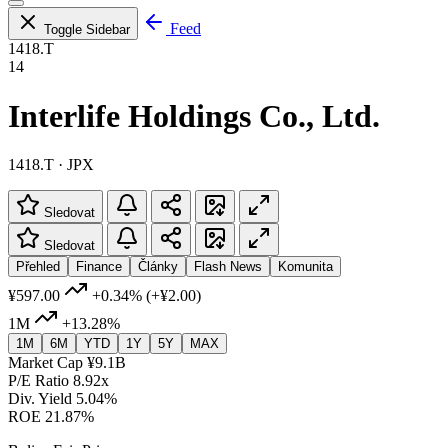
Feed
Toggle Sidebar
1418.T
14
Interlife Holdings Co., Ltd.
1418.T · JPX
Sledovat
Sledovat
Přehled
Finance
Články
Flash News
Komunita
¥597.00
+0.34%
(+¥2.00)
1M
+13.28%
1M
6M
YTD
1Y
5Y
MAX
Market Cap
¥9.1B
P/E Ratio
8.92x
Div. Yield
5.04%
ROE
21.87%