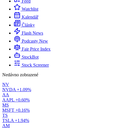
Feed
Watchlist
Kalendář
Články
Flash News
Podcasty
New
Fair Price Index
StockBot
Stock Screener
Nedávno zobrazené
NV
NVDA
+1.09%
AA
AAPL
+0.60%
MS
MSFT
+0.16%
TS
TSLA
+1.94%
AM