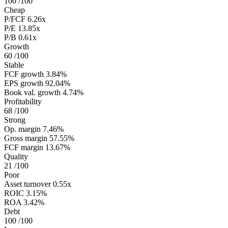
100
/100
Cheap
P/FCF
6.26x
P/E
13.85x
P/B
0.61x
Growth
60
/100
Stable
FCF growth
3.84%
EPS growth
92.04%
Book val. growth
4.74%
Profitability
68
/100
Strong
Op. margin
7.46%
Gross margin
57.55%
FCF margin
13.67%
Quality
21
/100
Poor
Asset turnover
0.55x
ROIC
3.15%
ROA
3.42%
Debt
100
/100