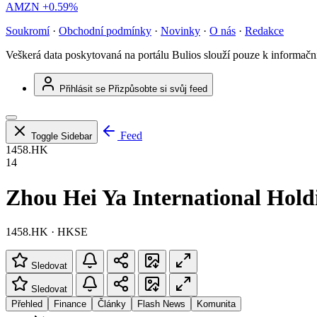
AMZN
+0.59%
Soukromí
·
Obchodní podmínky
·
Novinky
·
O nás
·
Redakce
Veškerá data poskytovaná na portálu Bulios slouží pouze k informač
Přihlásit se
Přizpůsobte si svůj feed
Feed
Toggle Sidebar
1458.HK
14
Zhou Hei Ya International Hol
1458.HK · HKSE
Sledovat
Sledovat
Přehled
Finance
Články
Flash News
Komunita