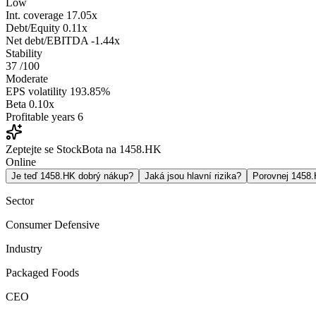
Low
Int. coverage
17.05x
Debt/Equity
0.11x
Net debt/EBITDA
-1.44x
Stability
37
/100
Moderate
EPS volatility
193.85%
Beta
0.10x
Profitable years
6
Zeptejte se StockBota na 1458.HK
Online
Je teď 1458.HK dobrý nákup?
Jaká jsou hlavní rizika?
Porovnej 1458
Sector
Consumer Defensive
Industry
Packaged Foods
CEO