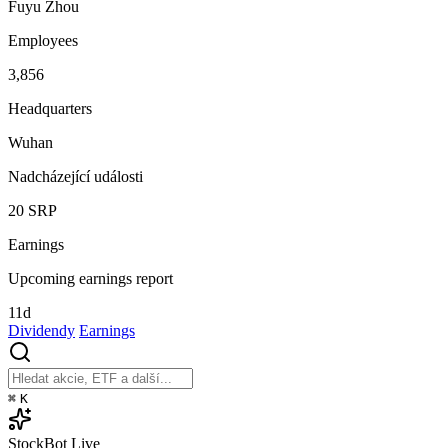
Fuyu Zhou
Employees
3,856
Headquarters
Wuhan
Nadcházející události
20
SRP
Earnings
Upcoming earnings report
11d
Dividendy
Earnings
⌘
K
StockBot
Live