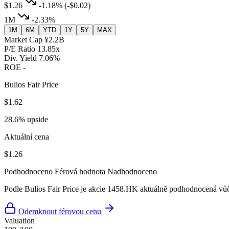
$1.26
-1.18%
(-$0.02)
1M
-2.33%
1M
6M
YTD
1Y
5Y
MAX
Market Cap
¥2.2B
P/E Ratio
13.85x
Div. Yield
7.06%
ROE
-
Bulios Fair Price
$1.62
28.6% upside
Aktuální cena
$1.26
Podhodnoceno
Férová hodnota
Nadhodnoceno
Podle Bulios Fair Price je akcie 1458.HK aktuálně podhodnocená vůči
Odemknout férovou cenu
Valuation