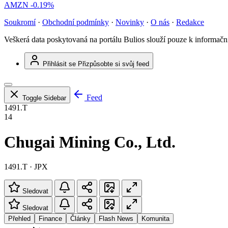
AMZN
-0.19%
Soukromí
·
Obchodní podmínky
·
Novinky
·
O nás
·
Redakce
Veškerá data poskytovaná na portálu Bulios slouží pouze k informač
Přihlásit se
Přizpůsobte si svůj feed
Feed
Toggle Sidebar
1491.T
14
Chugai Mining Co., Ltd.
1491.T · JPX
Sledovat
Sledovat
Přehled
Finance
Články
Flash News
Komunita