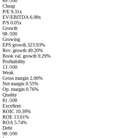
89
/100
Cheap
P/E
9.31x
EV/EBITDA
6.98x
P/S
0.05x
Growth
98
/100
Growing
EPS growth
323.93%
Rev. growth
49.20%
Book val. growth
9.29%
Profitability
13
/100
Weak
Gross margin
2.00%
Net margin
0.55%
Op. margin
0.76%
Quality
81
/100
Excellent
ROIC
10.39%
ROE
13.61%
ROA
5.74%
Debt
98
/100