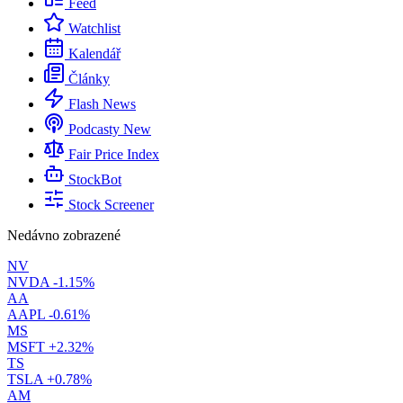
Feed
Watchlist
Kalendář
Články
Flash News
Podcasty
New
Fair Price Index
StockBot
Stock Screener
Nedávno zobrazené
NV
NVDA
-1.15%
AA
AAPL
-0.61%
MS
MSFT
+2.32%
TS
TSLA
+0.78%
AM