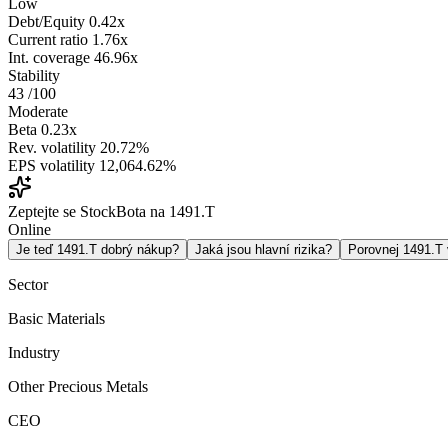
Low
Debt/Equity
0.42x
Current ratio
1.76x
Int. coverage
46.96x
Stability
43
/100
Moderate
Beta
0.23x
Rev. volatility
20.72%
EPS volatility
12,064.62%
Zeptejte se StockBota na 1491.T
Online
Je teď 1491.T dobrý nákup?
Jaká jsou hlavní rizika?
Porovnej 1491.T
Sector
Basic Materials
Industry
Other Precious Metals
CEO