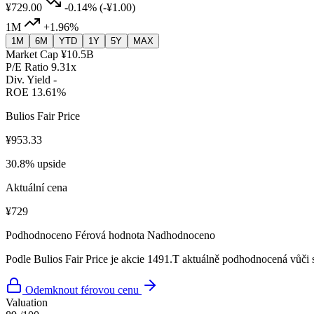
¥729.00
-0.14%
(-¥1.00)
1M
+1.96%
1M
6M
YTD
1Y
5Y
MAX
Market Cap
¥10.5B
P/E Ratio
9.31x
Div. Yield
-
ROE
13.61%
Bulios Fair Price
¥953.33
30.8% upside
Aktuální cena
¥729
Podhodnoceno
Férová hodnota
Nadhodnoceno
Podle Bulios Fair Price je akcie 1491.T aktuálně podhodnocená vůči 
Odemknout férovou cenu
Valuation