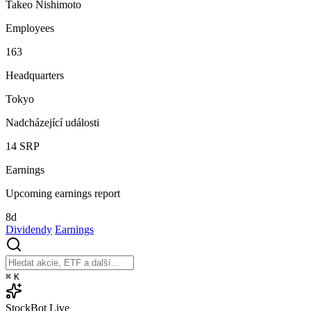
Takeo Nishimoto
Employees
163
Headquarters
Tokyo
Nadcházející události
14
SRP
Earnings
Upcoming earnings report
8d
Dividendy
Earnings
⌘
K
StockBot
Live