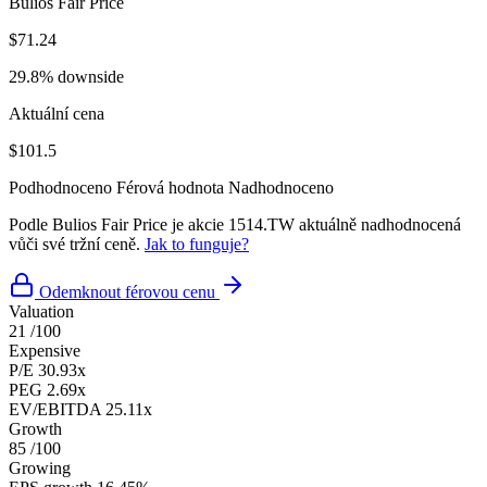
Bulios Fair Price
$71.24
29.8% downside
Aktuální cena
$101.5
Podhodnoceno
Férová hodnota
Nadhodnoceno
Podle Bulios Fair Price je akcie 1514.TW aktuálně nadhodnocená
vůči své tržní ceně.
Jak to funguje?
Odemknout férovou cenu
Valuation
21
/100
Expensive
P/E
30.93x
PEG
2.69x
EV/EBITDA
25.11x
Growth
85
/100
Growing