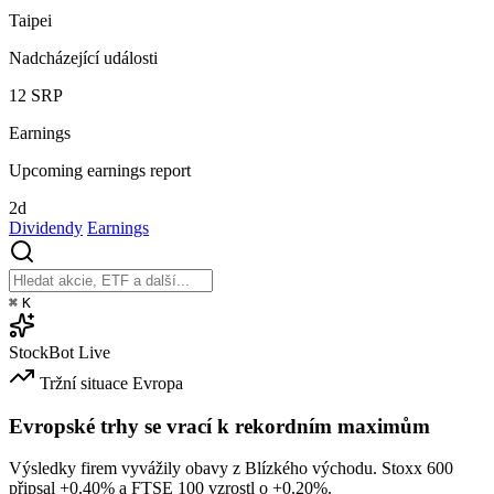
Taipei
Nadcházející události
12
SRP
Earnings
Upcoming earnings report
2d
Dividendy
Earnings
⌘
K
StockBot
Live
Tržní situace
Evropa
Evropské trhy se vrací k rekordním maximům
Výsledky firem vyvážily obavy z Blízkého východu. Stoxx 600
připsal
+0.40%
a FTSE 100 vzrostl o
+0.20%
.