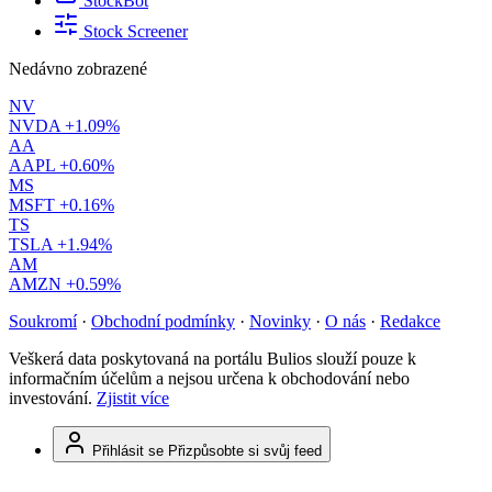
StockBot
Stock Screener
Nedávno zobrazené
NV
NVDA
+1.09%
AA
AAPL
+0.60%
MS
MSFT
+0.16%
TS
TSLA
+1.94%
AM
AMZN
+0.59%
Soukromí
·
Obchodní podmínky
·
Novinky
·
O nás
·
Redakce
Veškerá data poskytovaná na portálu Bulios slouží pouze k
informačním účelům a nejsou určena k obchodování nebo
investování.
Zjistit více
Přihlásit se
Přizpůsobte si svůj feed