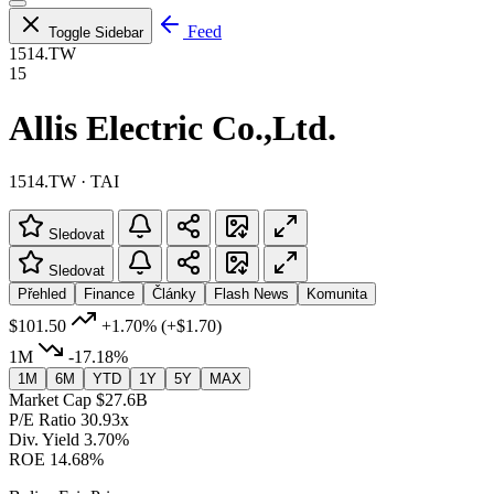
Feed
Toggle Sidebar
1514.TW
15
Allis Electric Co.,Ltd.
1514.TW · TAI
Sledovat
Sledovat
Přehled
Finance
Články
Flash News
Komunita
$101.50
+1.70%
(+$1.70)
1M
-17.18%
1M
6M
YTD
1Y
5Y
MAX
Market Cap
$27.6B
P/E Ratio
30.93x
Div. Yield
3.70%
ROE
14.68%