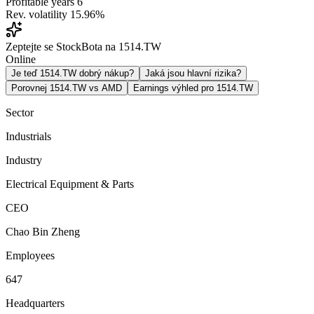
Profitable years
6
Rev. volatility
15.96%
Zeptejte se StockBota na 1514.TW
Online
Je teď 1514.TW dobrý nákup?
Jaká jsou hlavní rizika?
Porovnej 1514.TW vs AMD
Earnings výhled pro 1514.TW
Sector
Industrials
Industry
Electrical Equipment & Parts
CEO
Chao Bin Zheng
Employees
647
Headquarters