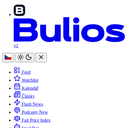
v2
Feed
Watchlist
Kalendář
Články
Flash News
Podcasty
New
Fair Price Index