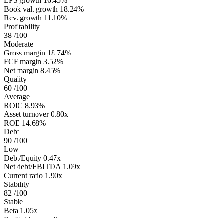
EPS growth
16.45%
Book val. growth
18.24%
Rev. growth
11.10%
Profitability
38
/100
Moderate
Gross margin
18.74%
FCF margin
3.52%
Net margin
8.45%
Quality
60
/100
Average
ROIC
8.93%
Asset turnover
0.80x
ROE
14.68%
Debt
90
/100
Low
Debt/Equity
0.47x
Net debt/EBITDA
1.09x
Current ratio
1.90x
Stability
82
/100
Stable
Beta
1.05x