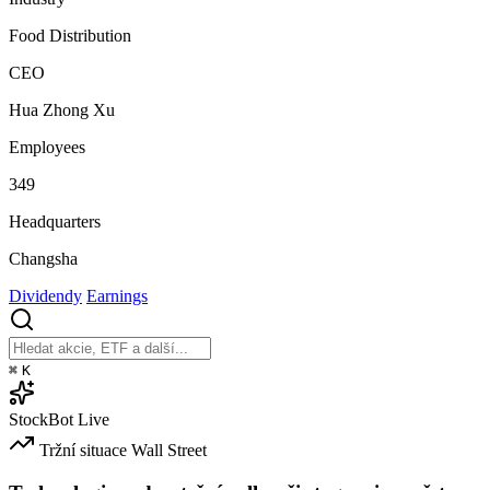
Food Distribution
CEO
Hua Zhong Xu
Employees
349
Headquarters
Changsha
Dividendy
Earnings
⌘
K
StockBot
Live
Tržní situace
Wall Street