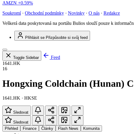
AMZN
+0.59%
Soukromí
·
Obchodní podmínky
·
Novinky
·
O nás
·
Redakce
Veškerá data poskytovaná na portálu Bulios slouží pouze k informač
Přihlásit se
Přizpůsobte si svůj feed
Feed
Toggle Sidebar
1641.HK
16
Hongxing Coldchain (Hunan) Co
1641.HK · HKSE
Sledovat
Sledovat
Přehled
Finance
Články
Flash News
Komunita