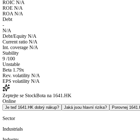
ROIC
N/A
ROE
N/A
ROA
N/A
Debt
-
N/A
Debt/Equity
N/A
Current ratio
N/A
Int. coverage
N/A
Stability
9
/100
Unstable
Beta
1.79x
Rev. volatility
N/A
EPS volatility
N/A
Zeptejte se StockBota na 1641.HK
Online
Je teď 1641.HK dobrý nákup?
Jaká jsou hlavní rizika?
Porovnej 1641
Sector
Industrials
Industry