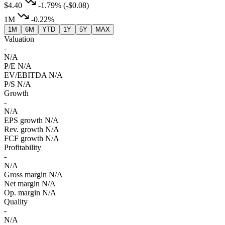
$4.40
-1.79%
(-$0.08)
1M
-0.22%
1M
6M
YTD
1Y
5Y
MAX
Valuation
-
N/A
P/E
N/A
EV/EBITDA
N/A
P/S
N/A
Growth
-
N/A
EPS growth
N/A
Rev. growth
N/A
FCF growth
N/A
Profitability
-
N/A
Gross margin
N/A
Net margin
N/A
Op. margin
N/A
Quality
-
N/A