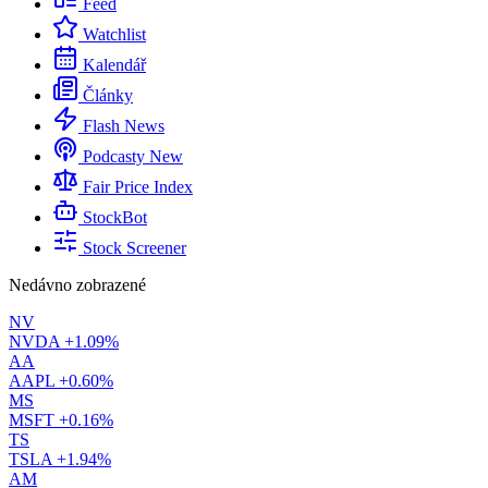
Feed
Watchlist
Kalendář
Články
Flash News
Podcasty
New
Fair Price Index
StockBot
Stock Screener
Nedávno zobrazené
NV
NVDA
+1.09%
AA
AAPL
+0.60%
MS
MSFT
+0.16%
TS
TSLA
+1.94%
AM