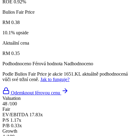
ROE
0.92%
Bulios Fair Price
RM 0.38
10.1% upside
Aktuální cena
RM 0.35
Podhodnoceno
Férová hodnota
Nadhodnoceno
Podle Bulios Fair Price je akcie 1651.KL aktuálně podhodnocená
vůči své tržní ceně.
Jak to funguje?
Odemknout férovou cenu
Valuation
48
/100
Fair
EV/EBITDA
17.83x
P/S
1.17x
P/B
0.33x
Growth