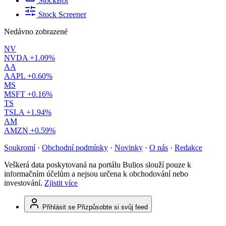
StockBot
Stock Screener
Nedávno zobrazené
NV
NVDA
+1.09%
AA
AAPL
+0.60%
MS
MSFT
+0.16%
TS
TSLA
+1.94%
AM
AMZN
+0.59%
Soukromí
·
Obchodní podmínky
·
Novinky
·
O nás
·
Redakce
Veškerá data poskytovaná na portálu Bulios slouží pouze k
informačním účelům a nejsou určena k obchodování nebo
investování.
Zjistit více
Přihlásit se
Přizpůsobte si svůj feed