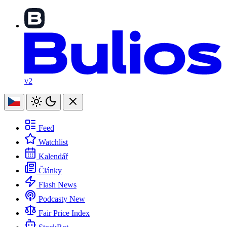
v2
Feed
Watchlist
Kalendář
Články
Flash News
Podcasty
New
Fair Price Index