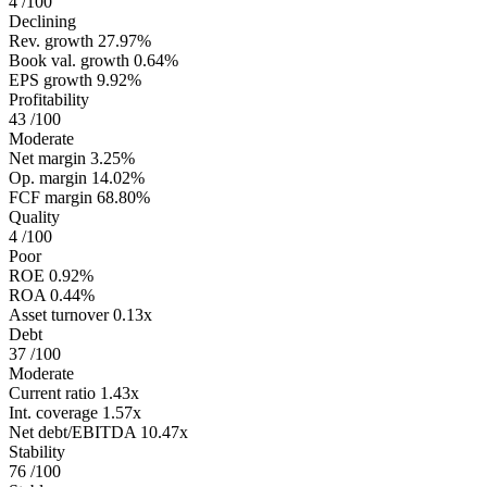
4
/100
Declining
Rev. growth
27.97%
Book val. growth
0.64%
EPS growth
9.92%
Profitability
43
/100
Moderate
Net margin
3.25%
Op. margin
14.02%
FCF margin
68.80%
Quality
4
/100
Poor
ROE
0.92%
ROA
0.44%
Asset turnover
0.13x
Debt
37
/100
Moderate
Current ratio
1.43x
Int. coverage
1.57x
Net debt/EBITDA
10.47x
Stability
76
/100