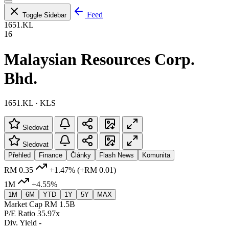
Feed
Toggle Sidebar
1651.KL
16
Malaysian Resources Corp.
Bhd.
1651.KL · KLS
Sledovat
Sledovat
Přehled
Finance
Články
Flash News
Komunita
RM 0.35
+1.47%
(+RM 0.01)
1M
+4.55%
1M
6M
YTD
1Y
5Y
MAX
Market Cap
RM 1.5B
P/E Ratio
35.97x
Div. Yield
-