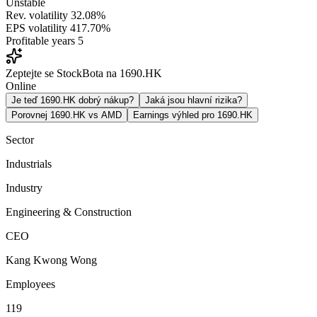
Unstable
Rev. volatility
32.08%
EPS volatility
417.70%
Profitable years
5
Zeptejte se StockBota na 1690.HK
Online
Je teď 1690.HK dobrý nákup?
Jaká jsou hlavní rizika?
Porovnej 1690.HK vs AMD
Earnings výhled pro 1690.HK
Sector
Industrials
Industry
Engineering & Construction
CEO
Kang Kwong Wong
Employees
119