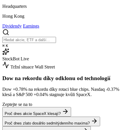
Headquarters
Hong Kong
Dividendy
Earnings
⌘
K
StockBot
Live
Tržní situace
Wall Street
Dow na rekordu díky odklonu od technologií
Dow
+0.78%
na rekordu díky rotaci blue chips. Nasdaq
-0.37%
klesá a S&P 500
+0.04%
stagnuje kvůli SpaceX.
Zeptejte se na to
Proč dnes akcie SpaceX klesají?
Proč dnes zlato dosáhlo sedmitýdenního maxima?