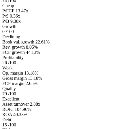
74
/100
Cheap
P/FCF
13.47x
P/S
0.36x
P/B
9.38x
Growth
0
/100
Declining
Book val. growth
22.61%
Rev. growth
8.05%
FCF growth
44.13%
Profitability
26
/100
Weak
Op. margin
13.18%
Gross margin
13.18%
FCF margin
2.65%
Quality
79
/100
Excellent
Asset turnover
2.88x
ROIC
104.96%
ROA
40.33%
Debt
15
/100