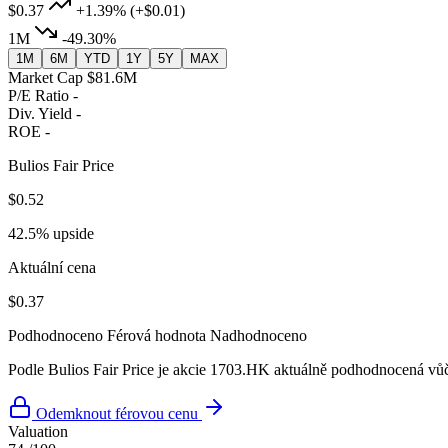
$0.37
+1.39%
(+$0.01)
1M
-49.30%
1M
6M
YTD
1Y
5Y
MAX
Market Cap
$81.6M
P/E Ratio
-
Div. Yield
-
ROE
-
Bulios Fair Price
$0.52
42.5% upside
Aktuální cena
$0.37
Podhodnoceno
Férová hodnota
Nadhodnoceno
Podle Bulios Fair Price je akcie 1703.HK aktuálně podhodnocená vůči
Odemknout férovou cenu
Valuation