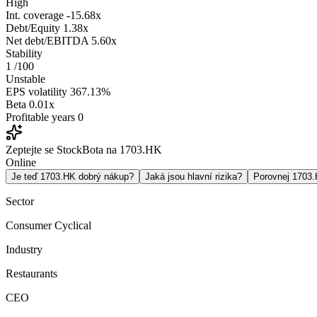
High
Int. coverage
-15.68x
Debt/Equity
1.38x
Net debt/EBITDA
5.60x
Stability
1
/100
Unstable
EPS volatility
367.13%
Beta
0.01x
Profitable years
0
Zeptejte se StockBota na 1703.HK
Online
Je teď 1703.HK dobrý nákup?
Jaká jsou hlavní rizika?
Porovnej 1703
Sector
Consumer Cyclical
Industry
Restaurants
CEO