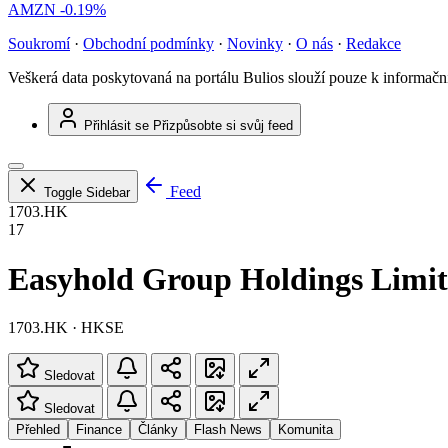
AMZN
-0.19%
Soukromí
·
Obchodní podmínky
·
Novinky
·
O nás
·
Redakce
Veškerá data poskytovaná na portálu Bulios slouží pouze k informač
Přihlásit se
Přizpůsobte si svůj feed
Feed
Toggle Sidebar
1703.HK
17
Easyhold Group Holdings Limi
1703.HK · HKSE
Sledovat
Sledovat
Přehled
Finance
Články
Flash News
Komunita