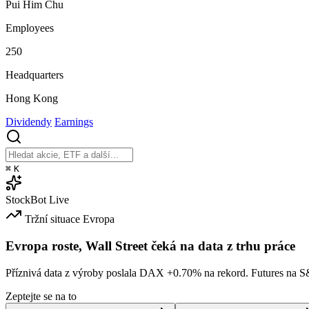
Pui Him Chu
Employees
250
Headquarters
Hong Kong
Dividendy
Earnings
⌘
K
StockBot
Live
Tržní situace
Evropa
Evropa roste, Wall Street čeká na data z trhu práce
Příznivá data z výroby poslala DAX
+0.70%
na rekord. Futures na 
Zeptejte se na to