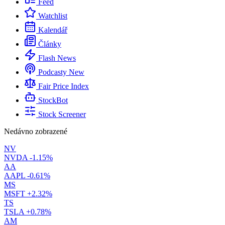
Feed
Watchlist
Kalendář
Články
Flash News
Podcasty
New
Fair Price Index
StockBot
Stock Screener
Nedávno zobrazené
NV
NVDA
-1.15%
AA
AAPL
-0.61%
MS
MSFT
+2.32%
TS
TSLA
+0.78%
AM