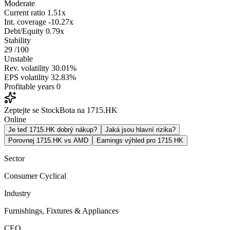
Moderate
Current ratio
1.51x
Int. coverage
-10.27x
Debt/Equity
0.79x
Stability
29
/100
Unstable
Rev. volatility
30.01%
EPS volatility
32.83%
Profitable years
0
Zeptejte se StockBota na 1715.HK
Online
Je teď 1715.HK dobrý nákup?
Jaká jsou hlavní rizika?
Porovnej 1715.HK vs AMD
Earnings výhled pro 1715.HK
Sector
Consumer Cyclical
Industry
Furnishings, Fixtures & Appliances
CEO