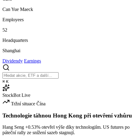
Can Yue Maeck
Employees
52
Headquarters
Shanghai
Dividendy
Earnings
⌘
K
StockBot
Live
Tržní situace
Čína
Technologie táhnou Hong Kong při otevření vzhůru
Hang Seng
+0.53%
otevřel výše díky technologiím. US futures po
páteční rally ze snížení sazeb stagnují.