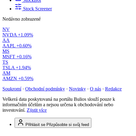
StockBot
Stock Screener
Nedávno zobrazené
NV
NVDA
+1.09%
AA
AAPL
+0.60%
MS
MSFT
+0.16%
TS
TSLA
+1.94%
AM
AMZN
+0.59%
Soukromí
·
Obchodní podmínky
·
Novinky
·
O nás
·
Redakce
Veškerá data poskytovaná na portálu Bulios slouží pouze k
informačním účelům a nejsou určena k obchodování nebo
investování.
Zjistit více
Přihlásit se
Přizpůsobte si svůj feed