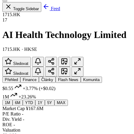
Feed
Toggle Sidebar
1715.HK
17
AI Health Technology Limited
1715.HK · HKSE
Sledovat
Sledovat
Přehled
Finance
Články
Flash News
Komunita
$0.55
+3.77%
(+$0.02)
1M
+23.26%
1M
6M
YTD
1Y
5Y
MAX
Market Cap
¥167.6M
P/E Ratio
-
Div. Yield
-
ROE
-
Valuation