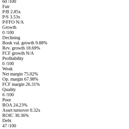
60
/100
Fair
P/B
2.85x
P/S
3.53x
P/FFO
N/A
Growth
0
/100
Declining
Book val. growth
9.88%
Rev. growth
18.69%
FCF growth
N/A
Profitability
0
/100
Weak
Net margin
75.02%
Op. margin
67.98%
FCF margin
26.31%
Quality
6
/100
Poor
ROA
24.23%
Asset turnover
0.32x
ROIC
30.36%
Debt
47
/100