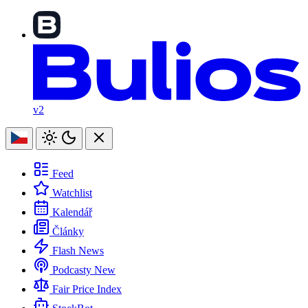
v2
Feed
Watchlist
Kalendář
Články
Flash News
Podcasty
New
Fair Price Index