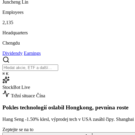
Juncheng Lin
Employees
2,135
Headquarters
Chengdu
Dividendy
Earnings
⌘
K
StockBot
Live
Tržní situace
Čína
Pokles technologií oslabil Hongkong, pevnina roste
Hang Seng
-1.50%
klesl, výprodej tech v USA zasáhl čipy. Shangha
Zeptejte se na to