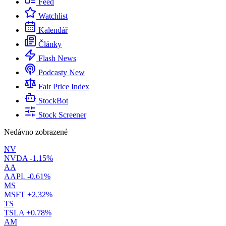
Feed
Watchlist
Kalendář
Články
Flash News
Podcasty
New
Fair Price Index
StockBot
Stock Screener
Nedávno zobrazené
NV
NVDA
-1.15%
AA
AAPL
-0.61%
MS
MSFT
+2.32%
TS
TSLA
+0.78%
AM