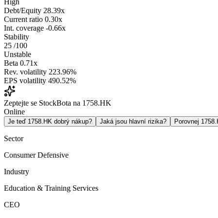
High
Debt/Equity
28.39x
Current ratio
0.30x
Int. coverage
-0.66x
Stability
25
/100
Unstable
Beta
0.71x
Rev. volatility
223.96%
EPS volatility
490.52%
Zeptejte se StockBota na 1758.HK
Online
Je teď 1758.HK dobrý nákup?
Jaká jsou hlavní rizika?
Porovnej 1758
Sector
Consumer Defensive
Industry
Education & Training Services
CEO