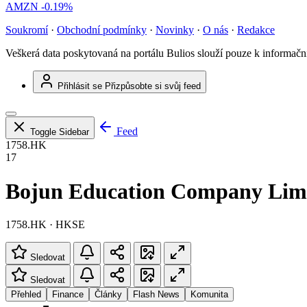
AMZN
-0.19%
Soukromí
·
Obchodní podmínky
·
Novinky
·
O nás
·
Redakce
Veškerá data poskytovaná na portálu Bulios slouží pouze k informač
Přihlásit se
Přizpůsobte si svůj feed
Feed
Toggle Sidebar
1758.HK
17
Bojun Education Company Lim
1758.HK · HKSE
Sledovat
Sledovat
Přehled
Finance
Články
Flash News
Komunita