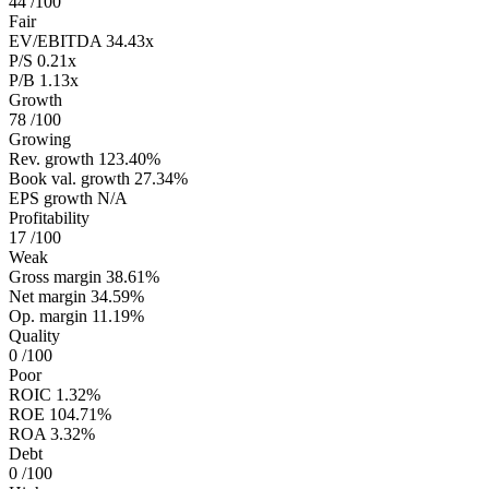
44
/100
Fair
EV/EBITDA
34.43x
P/S
0.21x
P/B
1.13x
Growth
78
/100
Growing
Rev. growth
123.40%
Book val. growth
27.34%
EPS growth
N/A
Profitability
17
/100
Weak
Gross margin
38.61%
Net margin
34.59%
Op. margin
11.19%
Quality
0
/100
Poor
ROIC
1.32%
ROE
104.71%
ROA
3.32%
Debt
0
/100