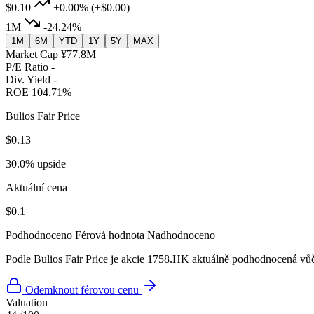
$0.10
+0.00%
(+$0.00)
1M
-24.24%
1M
6M
YTD
1Y
5Y
MAX
Market Cap
¥77.8M
P/E Ratio
-
Div. Yield
-
ROE
104.71%
Bulios Fair Price
$0.13
30.0% upside
Aktuální cena
$0.1
Podhodnoceno
Férová hodnota
Nadhodnoceno
Podle Bulios Fair Price je akcie 1758.HK aktuálně podhodnocená vůči
Odemknout férovou cenu
Valuation