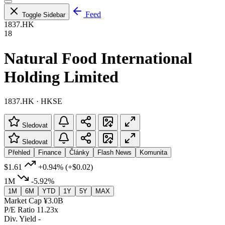
Feed
Toggle Sidebar
1837.HK
18
Natural Food International
Holding Limited
1837.HK · HKSE
Sledovat
Sledovat
Přehled
Finance
Články
Flash News
Komunita
$1.61
+0.94%
(+$0.02)
1M
-5.92%
1M
6M
YTD
1Y
5Y
MAX
Market Cap
¥3.0B
P/E Ratio
11.23x
Div. Yield
-