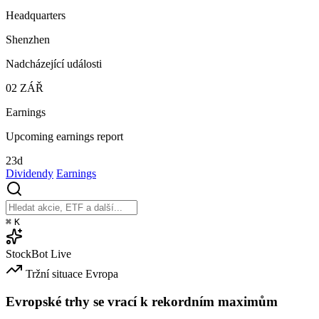
Headquarters
Shenzhen
Nadcházející události
02
ZÁŘ
Earnings
Upcoming earnings report
23d
Dividendy
Earnings
⌘
K
StockBot
Live
Tržní situace
Evropa
Evropské trhy se vrací k rekordním maximům