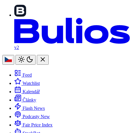
v2
Feed
Watchlist
Kalendář
Články
Flash News
Podcasty
New
Fair Price Index