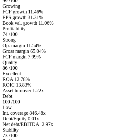
99
/100
Growing
FCF growth
11.46%
EPS growth
31.31%
Book val. growth
11.06%
Profitability
74
/100
Strong
Op. margin
11.54%
Gross margin
65.04%
FCF margin
7.99%
Quality
86
/100
Excellent
ROA
12.78%
ROIC
13.83%
Asset turnover
1.22x
Debt
100
/100
Low
Int. coverage
846.48x
Debt/Equity
0.01x
Net debt/EBITDA
-2.97x
Stability
73
/100