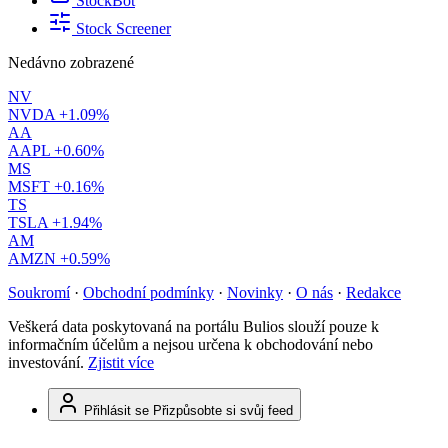
StockBot
Stock Screener
Nedávno zobrazené
NV
NVDA
+1.09%
AA
AAPL
+0.60%
MS
MSFT
+0.16%
TS
TSLA
+1.94%
AM
AMZN
+0.59%
Soukromí
·
Obchodní podmínky
·
Novinky
·
O nás
·
Redakce
Veškerá data poskytovaná na portálu Bulios slouží pouze k
informačním účelům a nejsou určena k obchodování nebo
investování.
Zjistit více
Přihlásit se
Přizpůsobte si svůj feed