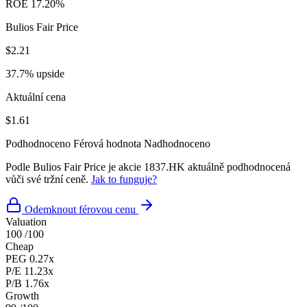
ROE
17.20%
Bulios Fair Price
$2.21
37.7% upside
Aktuální cena
$1.61
Podhodnoceno
Férová hodnota
Nadhodnoceno
Podle Bulios Fair Price je akcie 1837.HK aktuálně podhodnocená
vůči své tržní ceně.
Jak to funguje?
Odemknout férovou cenu
Valuation
100
/100
Cheap
PEG
0.27x
P/E
11.23x
P/B
1.76x
Growth