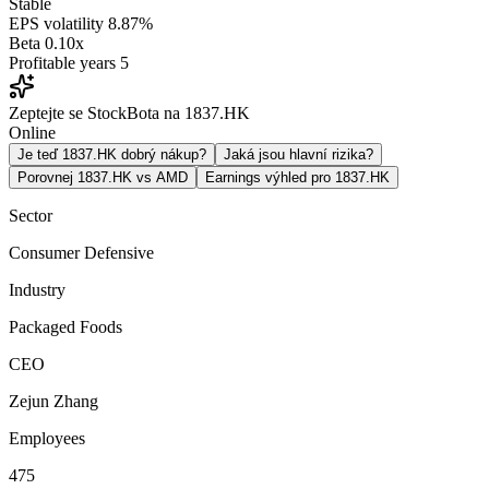
Stable
EPS volatility
8.87%
Beta
0.10x
Profitable years
5
Zeptejte se StockBota na 1837.HK
Online
Je teď 1837.HK dobrý nákup?
Jaká jsou hlavní rizika?
Porovnej 1837.HK vs AMD
Earnings výhled pro 1837.HK
Sector
Consumer Defensive
Industry
Packaged Foods
CEO
Zejun Zhang
Employees
475