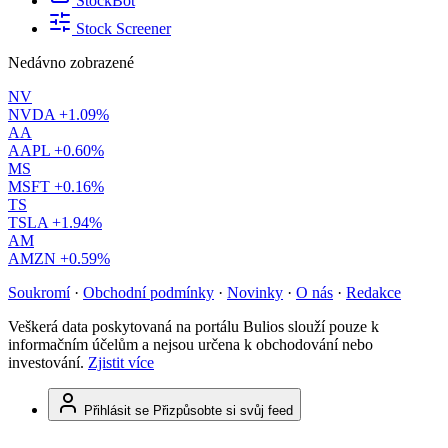
StockBot
Stock Screener
Nedávno zobrazené
NV
NVDA
+1.09%
AA
AAPL
+0.60%
MS
MSFT
+0.16%
TS
TSLA
+1.94%
AM
AMZN
+0.59%
Soukromí
·
Obchodní podmínky
·
Novinky
·
O nás
·
Redakce
Veškerá data poskytovaná na portálu Bulios slouží pouze k
informačním účelům a nejsou určena k obchodování nebo
investování.
Zjistit více
Přihlásit se
Přizpůsobte si svůj feed