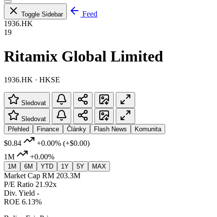
Feed
Toggle Sidebar
1936.HK
19
Ritamix Global Limited
1936.HK · HKSE
Sledovat
Sledovat
Přehled
Finance
Články
Flash News
Komunita
$0.84
+0.00%
(+$0.00)
1M
+0.00%
1M
6M
YTD
1Y
5Y
MAX
Market Cap
RM 203.3M
P/E Ratio
21.92x
Div. Yield
-
ROE
6.13%