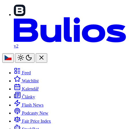
v2
Feed
Watchlist
Kalendář
Články
Flash News
Podcasty
New
Fair Price Index