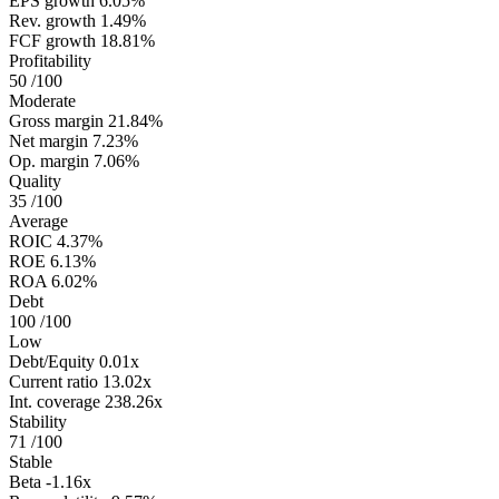
EPS growth
6.05%
Rev. growth
1.49%
FCF growth
18.81%
Profitability
50
/100
Moderate
Gross margin
21.84%
Net margin
7.23%
Op. margin
7.06%
Quality
35
/100
Average
ROIC
4.37%
ROE
6.13%
ROA
6.02%
Debt
100
/100
Low
Debt/Equity
0.01x
Current ratio
13.02x
Int. coverage
238.26x
Stability
71
/100
Stable
Beta
-1.16x