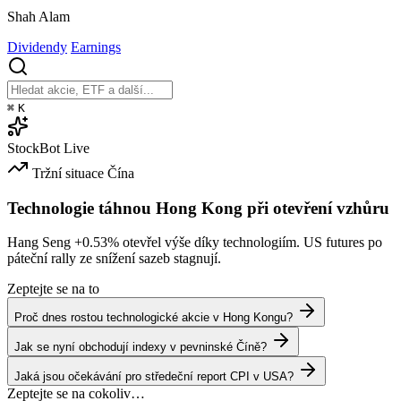
Shah Alam
Dividendy
Earnings
⌘
K
StockBot
Live
Tržní situace
Čína
Technologie táhnou Hong Kong při otevření vzhůru
Hang Seng
+0.53%
otevřel výše díky technologiím. US futures po
páteční rally ze snížení sazeb stagnují.
Zeptejte se na to
Proč dnes rostou technologické akcie v Hong Kongu?
Jak se nyní obchodují indexy v pevninské Číně?
Jaká jsou očekávání pro středeční report CPI v USA?