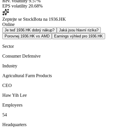
Rev. volatility
9.57%
EPS volatility
20.68%
Zeptejte se StockBota na 1936.HK
Online
Je teď 1936.HK dobrý nákup?
Jaká jsou hlavní rizika?
Porovnej 1936.HK vs AMD
Earnings výhled pro 1936.HK
Sector
Consumer Defensive
Industry
Agricultural Farm Products
CEO
Haw Yih Lee
Employees
54
Headquarters