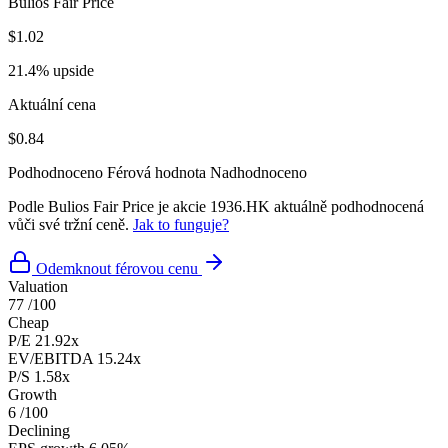
Bulios Fair Price
$1.02
21.4% upside
Aktuální cena
$0.84
Podhodnoceno
Férová hodnota
Nadhodnoceno
Podle Bulios Fair Price je akcie 1936.HK aktuálně podhodnocená
vůči své tržní ceně.
Jak to funguje?
Odemknout férovou cenu
Valuation
77
/100
Cheap
P/E
21.92x
EV/EBITDA
15.24x
P/S
1.58x
Growth
6
/100
Declining