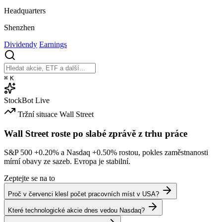
Headquarters
Shenzhen
Dividendy
Earnings
⌘
K
StockBot
Live
Tržní situace
Wall Street
Wall Street roste po slabé zprávě z trhu práce
S&P 500
+0.20%
a Nasdaq
+0.50%
rostou, pokles zaměstnanosti
mírní obavy ze sazeb. Evropa je stabilní.
Zeptejte se na to
Proč v červenci klesl počet pracovních míst v USA?
Které technologické akcie dnes vedou Nasdaq?