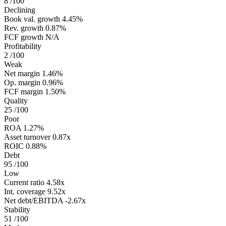
8
/100
Declining
Book val. growth
4.45%
Rev. growth
0.87%
FCF growth
N/A
Profitability
2
/100
Weak
Net margin
1.46%
Op. margin
0.96%
FCF margin
1.50%
Quality
25
/100
Poor
ROA
1.27%
Asset turnover
0.87x
ROIC
0.88%
Debt
95
/100
Low
Current ratio
4.58x
Int. coverage
9.52x
Net debt/EBITDA
-2.67x
Stability
51
/100