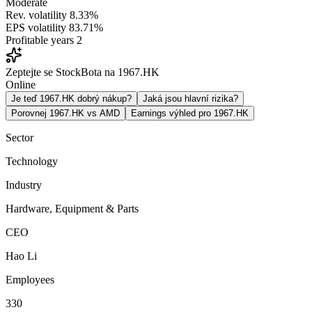
Moderate
Rev. volatility
8.33%
EPS volatility
83.71%
Profitable years
2
Zeptejte se StockBota na 1967.HK
Online
Je teď 1967.HK dobrý nákup?
Jaká jsou hlavní rizika?
Porovnej 1967.HK vs AMD
Earnings výhled pro 1967.HK
Sector
Technology
Industry
Hardware, Equipment & Parts
CEO
Hao Li
Employees
330