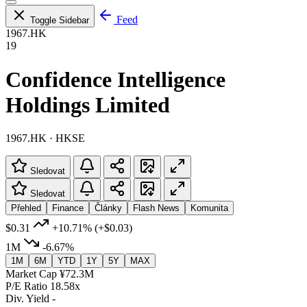
Feed
Toggle Sidebar
1967.HK
19
Confidence Intelligence
Holdings Limited
1967.HK · HKSE
Sledovat
Sledovat
Přehled
Finance
Články
Flash News
Komunita
$0.31
+10.71%
(+$0.03)
1M
-6.67%
1M
6M
YTD
1Y
5Y
MAX
Market Cap
¥72.3M
P/E Ratio
18.58x
Div. Yield
-