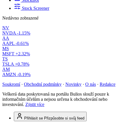
StockBot
Stock Screener
Nedávno zobrazené
NV
NVDA
-1.15%
AA
AAPL
-0.61%
MS
MSFT
+2.32%
TS
TSLA
+0.78%
AM
AMZN
-0.19%
Soukromí
·
Obchodní podmínky
·
Novinky
·
O nás
·
Redakce
Veškerá data poskytovaná na portálu Bulios slouží pouze k
informačním účelům a nejsou určena k obchodování nebo
investování.
Zjistit více
Přihlásit se
Přizpůsobte si svůj feed