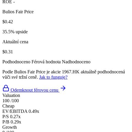
ROE
-
Bulios Fair Price
$0.42
35.5% upside
Aktuální cena
$0.31
Podhodnoceno
Férová hodnota
Nadhodnoceno
Podle Bulios Fair Price je akcie 1967.HK aktuálně podhodnocená
vůči své tržní ceně.
Jak to funguje?
Odemknout férovou cenu
Valuation
100
/100
Cheap
EV/EBITDA
0.49x
P/S
0.27x
P/B
0.29x
Growth