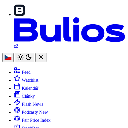
v2
Feed
Watchlist
Kalendář
Články
Flash News
Podcasty
New
Fair Price Index