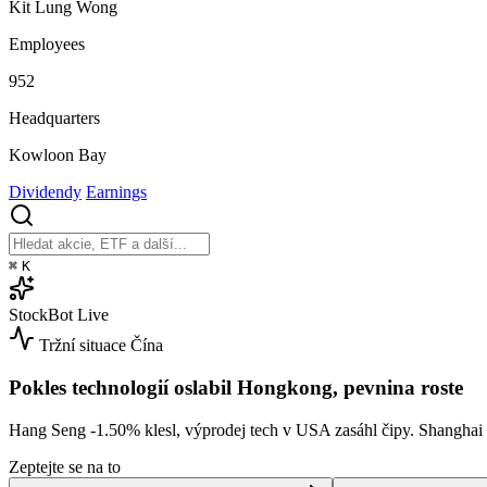
Kit Lung Wong
Employees
952
Headquarters
Kowloon Bay
Dividendy
Earnings
⌘
K
StockBot
Live
Tržní situace
Čína
Pokles technologií oslabil Hongkong, pevnina roste
Hang Seng
-1.50%
klesl, výprodej tech v USA zasáhl čipy. Shangha
Zeptejte se na to