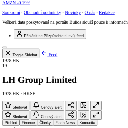
AMZN
-0.19%
Soukromí
·
Obchodní podmínky
·
Novinky
·
O nás
·
Redakce
Veškerá data poskytovaná na portálu Bulios slouží pouze k informač
Přihlásit se
Přizpůsobte si svůj feed
Feed
Toggle Sidebar
1978.HK
19
LH Group Limited
1978.HK · HKSE
Sledovat
Cenový alert
Sledovat
Cenový alert
Přehled
Finance
Články
Flash News
Komunita