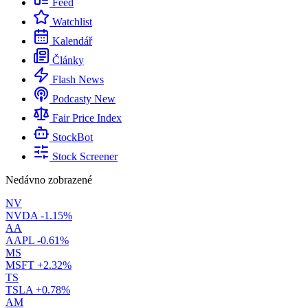
Feed
Watchlist
Kalendář
Články
Flash News
Podcasty
New
Fair Price Index
StockBot
Stock Screener
Nedávno zobrazené
NV
NVDA
-1.15%
AA
AAPL
-0.61%
MS
MSFT
+2.32%
TS
TSLA
+0.78%
AM