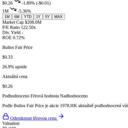
$0.26
-1.89%
(-$0.01)
1M
-5.36%
1M
6M
YTD
1Y
5Y
MAX
Market Cap
$208.0M
P/E Ratio
122.50x
Div. Yield
-
ROE
0.72%
Bulios Fair Price
$0.33
26.9% upside
Aktuální cena
$0.26
Podhodnoceno
Férová hodnota
Nadhodnoceno
Podle Bulios Fair Price je akcie 1978.HK aktuálně podhodnocená vůči
Odemknout férovou cenu
Valuation