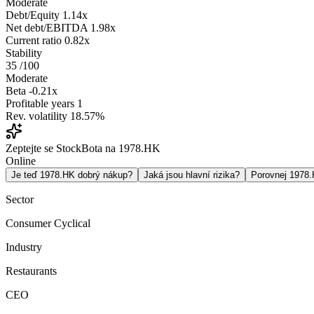
Moderate
Debt/Equity
1.14x
Net debt/EBITDA
1.98x
Current ratio
0.82x
Stability
35
/100
Moderate
Beta
-0.21x
Profitable years
1
Rev. volatility
18.57%
Zeptejte se StockBota na 1978.HK
Online
Je teď 1978.HK dobrý nákup?
Jaká jsou hlavní rizika?
Porovnej 1978
Sector
Consumer Cyclical
Industry
Restaurants
CEO