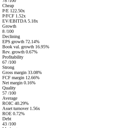
78
/100
Cheap
P/E
122.50x
P/FCF
1.52x
EV/EBITDA
5.18x
Growth
8
/100
Declining
EPS growth
72.14%
Book val. growth
16.95%
Rev. growth
0.67%
Profitability
67
/100
Strong
Gross margin
33.08%
FCF margin
12.66%
Net margin
0.16%
Quality
57
/100
Average
ROIC
40.29%
Asset turnover
1.56x
ROE
0.72%
Debt
43
/100