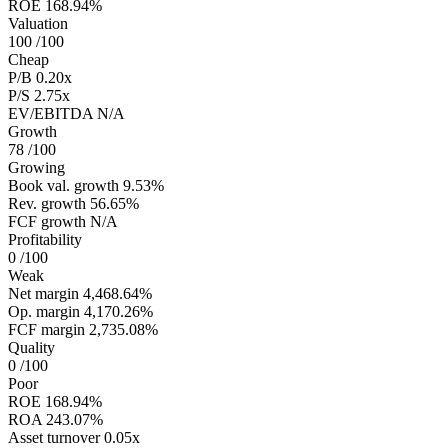
ROE
168.94%
Valuation
100
/100
Cheap
P/B
0.20x
P/S
2.75x
EV/EBITDA
N/A
Growth
78
/100
Growing
Book val. growth
9.53%
Rev. growth
56.65%
FCF growth
N/A
Profitability
0
/100
Weak
Net margin
4,468.64%
Op. margin
4,170.26%
FCF margin
2,735.08%
Quality
0
/100
Poor
ROE
168.94%
ROA
243.07%
Asset turnover
0.05x