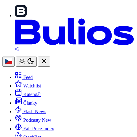
v2
Feed
Watchlist
Kalendář
Články
Flash News
Podcasty
New
Fair Price Index