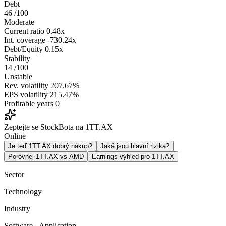
Debt
46
/100
Moderate
Current ratio
0.48x
Int. coverage
-730.24x
Debt/Equity
0.15x
Stability
14
/100
Unstable
Rev. volatility
207.67%
EPS volatility
215.47%
Profitable years
0
Zeptejte se StockBota na 1TT.AX
Online
Je teď 1TT.AX dobrý nákup?
Jaká jsou hlavní rizika?
Porovnej 1TT.AX vs AMD
Earnings výhled pro 1TT.AX
Sector
Technology
Industry
Software - Application