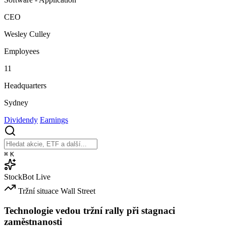
CEO
Wesley Culley
Employees
11
Headquarters
Sydney
Dividendy
Earnings
⌘
K
StockBot
Live
Tržní situace
Wall Street
Technologie vedou tržní rally při stagnaci
zaměstnanosti