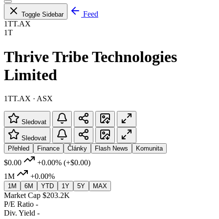
Feed
Toggle Sidebar
1TT.AX
1T
Thrive Tribe Technologies
Limited
1TT.AX · ASX
Sledovat
Sledovat
Přehled
Finance
Články
Flash News
Komunita
$0.00
+0.00%
(+$0.00)
1M
+0.00%
1M
6M
YTD
1Y
5Y
MAX
Market Cap
$203.2K
P/E Ratio
-
Div. Yield
-