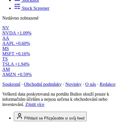
StockBot
Stock Screener
Nedávno zobrazené
NV
NVDA
+1.09%
AA
AAPL
+0.60%
MS
MSFT
+0.16%
TS
TSLA
+1.94%
AM
AMZN
+0.59%
Soukromí
·
Obchodní podmínky
·
Novinky
·
O nás
·
Redakce
Veškerá data poskytovaná na portálu Bulios slouží pouze k
informačním účelům a nejsou určena k obchodování nebo
investování.
Zjistit více
Přihlásit se
Přizpůsobte si svůj feed