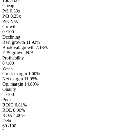
100
/100
Cheap
P/S
0.33x
P/B
0.25x
P/E
N/A
Growth
0
/100
Declining
Rev. growth
11.92%
Book val. growth
7.18%
EPS growth
N/A
Profitability
0
/100
Weak
Gross margin
1.60%
Net margin
11.05%
Op. margin
14.80%
Quality
5
/100
Poor
ROIC
6.81%
ROE
8.06%
ROA
4.00%
Debt
69
/100