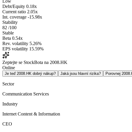
Low
Debt/Equity
0.18x
Current ratio
2.05x
Int. coverage
-15.98x
Stability
82
/100
Stable
Beta
0.54x
Rev. volatility
5.26%
EPS volatility
15.59%
Zeptejte se StockBota na 2008.HK
Online
Je teď 2008.HK dobrý nákup?
Jaká jsou hlavní rizika?
Porovnej 2008
Sector
Communication Services
Industry
Internet Content & Information
CEO