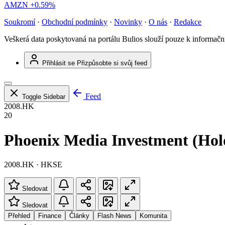
AMZN
+0.59%
Soukromí
·
Obchodní podmínky
·
Novinky
·
O nás
·
Redakce
Veškerá data poskytovaná na portálu Bulios slouží pouze k informač
Přihlásit se
Přizpůsobte si svůj feed
Feed
Toggle Sidebar
2008.HK
20
Phoenix Media Investment (Hol
2008.HK · HKSE
Sledovat
Sledovat
Přehled
Finance
Články
Flash News
Komunita