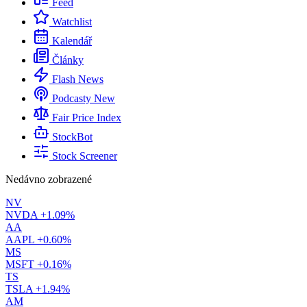
Feed
Watchlist
Kalendář
Články
Flash News
Podcasty
New
Fair Price Index
StockBot
Stock Screener
Nedávno zobrazené
NV
NVDA
+1.09%
AA
AAPL
+0.60%
MS
MSFT
+0.16%
TS
TSLA
+1.94%
AM