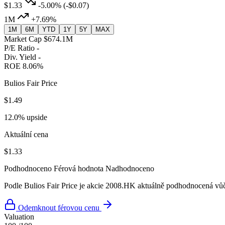
$1.33
-5.00%
(-$0.07)
1M
+7.69%
1M
6M
YTD
1Y
5Y
MAX
Market Cap
$674.1M
P/E Ratio
-
Div. Yield
-
ROE
8.06%
Bulios Fair Price
$1.49
12.0% upside
Aktuální cena
$1.33
Podhodnoceno
Férová hodnota
Nadhodnoceno
Podle Bulios Fair Price je akcie 2008.HK aktuálně podhodnocená vůči
Odemknout férovou cenu
Valuation