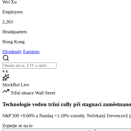
Wei Xu
Employees
2,263
Headquarters
Hong Kong
Dividendy
Earnings
⌘
K
StockBot
Live
Tržní situace
Wall Street
Technologie vedou tržní rally při stagnaci zaměstnano
S&P 500
+0.60%
a Nasdaq
+1.18%
vzrostly. Nečekaný červencový po
Zeptejte se na to