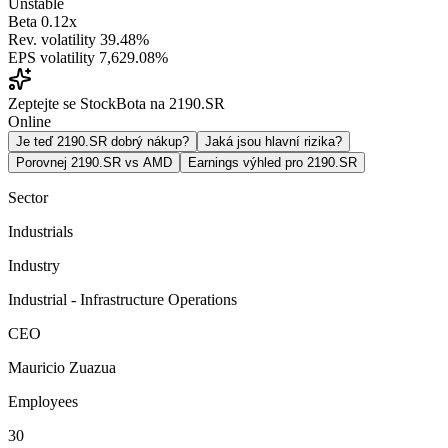
Unstable
Beta
0.12x
Rev. volatility
39.48%
EPS volatility
7,629.08%
Zeptejte se StockBota na 2190.SR
Online
Je teď 2190.SR dobrý nákup?
Jaká jsou hlavní rizika?
Porovnej 2190.SR vs AMD
Earnings výhled pro 2190.SR
Sector
Industrials
Industry
Industrial - Infrastructure Operations
CEO
Mauricio Zuazua
Employees
30