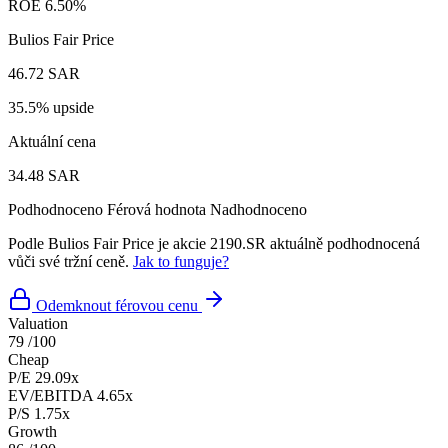
ROE
6.50%
Bulios Fair Price
46.72 SAR
35.5% upside
Aktuální cena
34.48 SAR
Podhodnoceno
Férová hodnota
Nadhodnoceno
Podle Bulios Fair Price je akcie 2190.SR aktuálně podhodnocená
vůči své tržní ceně.
Jak to funguje?
Odemknout férovou cenu
Valuation
79
/100
Cheap
P/E
29.09x
EV/EBITDA
4.65x
P/S
1.75x
Growth