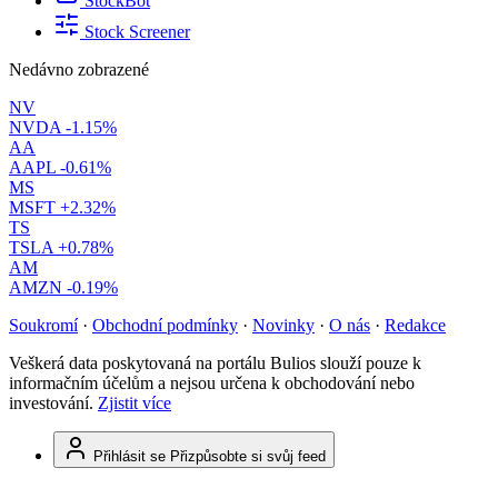
StockBot
Stock Screener
Nedávno zobrazené
NV
NVDA
-1.15%
AA
AAPL
-0.61%
MS
MSFT
+2.32%
TS
TSLA
+0.78%
AM
AMZN
-0.19%
Soukromí
·
Obchodní podmínky
·
Novinky
·
O nás
·
Redakce
Veškerá data poskytovaná na portálu Bulios slouží pouze k
informačním účelům a nejsou určena k obchodování nebo
investování.
Zjistit více
Přihlásit se
Přizpůsobte si svůj feed