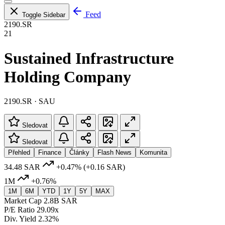
Feed
Toggle Sidebar
2190.SR
21
Sustained Infrastructure
Holding Company
2190.SR · SAU
Sledovat
Sledovat
Přehled
Finance
Články
Flash News
Komunita
34.48 SAR
+0.47%
(+0.16 SAR)
1M
+0.76%
1M
6M
YTD
1Y
5Y
MAX
Market Cap
2.8B SAR
P/E Ratio
29.09x
Div. Yield
2.32%