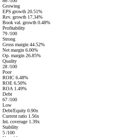
86
/100
Growing
EPS growth
20.51%
Rev. growth
17.34%
Book val. growth
0.48%
Profitability
79
/100
Strong
Gross margin
44.52%
Net margin
6.00%
Op. margin
26.85%
Quality
28
/100
Poor
ROIC
6.48%
ROE
6.50%
ROA
1.49%
Debt
67
/100
Low
Debt/Equity
0.90x
Current ratio
1.56x
Int. coverage
1.39x
Stability
5
/100