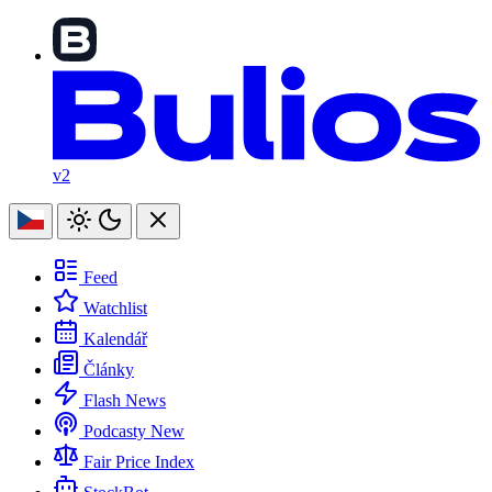
v2
Feed
Watchlist
Kalendář
Články
Flash News
Podcasty
New
Fair Price Index