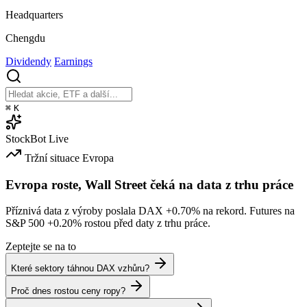
Headquarters
Chengdu
Dividendy
Earnings
⌘
K
StockBot
Live
Tržní situace
Evropa
Evropa roste, Wall Street čeká na data z trhu práce
Příznivá data z výroby poslala DAX
+0.70%
na rekord. Futures na
S&P 500
+0.20%
rostou před daty z trhu práce.
Zeptejte se na to
Které sektory táhnou DAX vzhůru?
Proč dnes rostou ceny ropy?