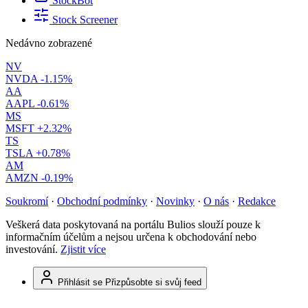
StockBot
Stock Screener
Nedávno zobrazené
NV
NVDA
-1.15%
AA
AAPL
-0.61%
MS
MSFT
+2.32%
TS
TSLA
+0.78%
AM
AMZN
-0.19%
Soukromí
·
Obchodní podmínky
·
Novinky
·
O nás
·
Redakce
Veškerá data poskytovaná na portálu Bulios slouží pouze k
informačním účelům a nejsou určena k obchodování nebo
investování.
Zjistit více
Přihlásit se
Přizpůsobte si svůj feed