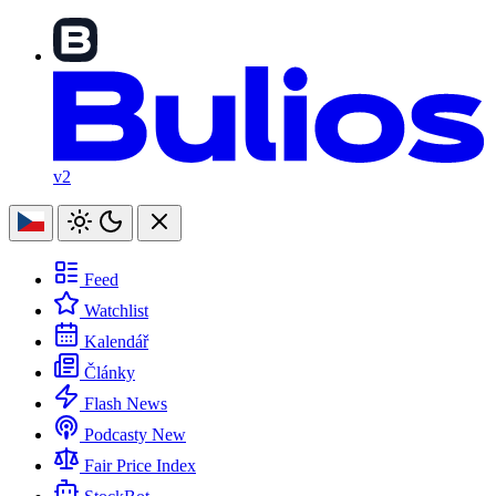
v2
Feed
Watchlist
Kalendář
Články
Flash News
Podcasty
New
Fair Price Index