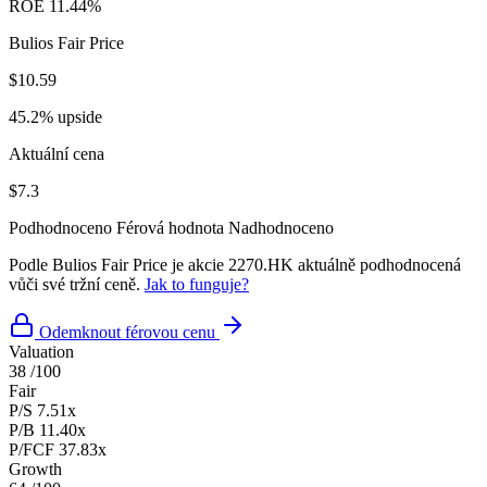
ROE
11.44%
Bulios Fair Price
$10.59
45.2% upside
Aktuální cena
$7.3
Podhodnoceno
Férová hodnota
Nadhodnoceno
Podle Bulios Fair Price je akcie 2270.HK aktuálně podhodnocená
vůči své tržní ceně.
Jak to funguje?
Odemknout férovou cenu
Valuation
38
/100
Fair
P/S
7.51x
P/B
11.40x
P/FCF
37.83x
Growth