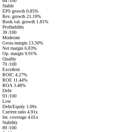
64
/100
Stable
EPS growth
0.85%
Rev. growth
21.19%
Book val. growth
1.81%
Profitability
39
/100
Moderate
Gross margin
13.50%
Net margin
6.83%
Op. margin
9.91%
Quality
70
/100
Excellent
ROIC
4.27%
ROE
11.44%
ROA
3.48%
Debt
93
/100
Low
Debt/Equity
1.09x
Current ratio
4.91x
Int. coverage
4.01x
Stability
89
/100