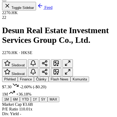
Feed
Toggle Sidebar
2270.HK
22
Desun Real Estate Investment
Services Group Co., Ltd.
2270.HK · HKSE
Sledovat
Sledovat
Přehled
Finance
Články
Flash News
Komunita
$7.30
-2.60%
(-$0.20)
1M
+36.18%
1M
6M
YTD
1Y
5Y
MAX
Market Cap
¥3.6B
P/E Ratio
110.01x
Div. Yield
-