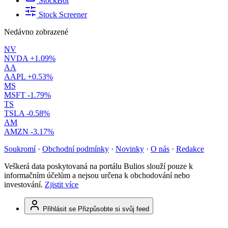
StockBot
Stock Screener
Nedávno zobrazené
NV
NVDA
+1.09%
AA
AAPL
+0.53%
MS
MSFT
-1.79%
TS
TSLA
-0.58%
AM
AMZN
-3.17%
Soukromí
·
Obchodní podmínky
·
Novinky
·
O nás
·
Redakce
Veškerá data poskytovaná na portálu Bulios slouží pouze k
informačním účelům a nejsou určena k obchodování nebo
investování.
Zjistit více
Přihlásit se
Přizpůsobte si svůj feed