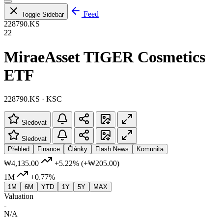
Feed
Toggle Sidebar
228790.KS
22
MiraeAsset TIGER Cosmetics
ETF
228790.KS · KSC
Sledovat
Sledovat
Přehled
Finance
Články
Flash News
Komunita
₩4,135.00
+5.22%
(+₩205.00)
1M
+0.77%
1M
6M
YTD
1Y
5Y
MAX
Valuation
-
N/A