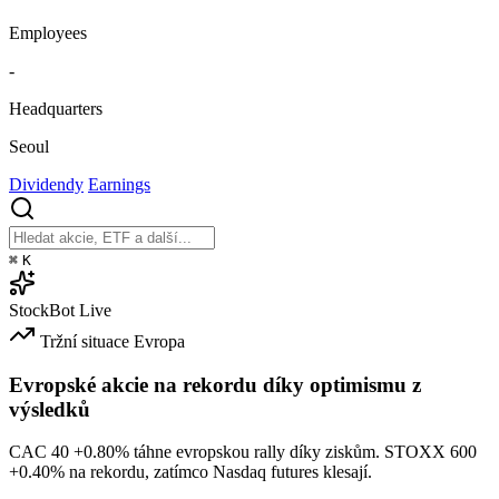
Employees
-
Headquarters
Seoul
Dividendy
Earnings
⌘
K
StockBot
Live
Tržní situace
Evropa
Evropské akcie na rekordu díky optimismu z
výsledků
CAC 40
+0.80%
táhne evropskou rally díky ziskům. STOXX 600
+0.40%
na rekordu, zatímco Nasdaq futures klesají.