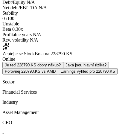
Debt/Equity
N/A
Net debt/EBITDA
N/A
Stability
0
/100
Unstable
Beta
0.30x
Profitable years
N/A
Rev. volatility
N/A
Zeptejte se StockBota na 228790.KS
Online
Je teď 228790.KS dobrý nákup?
Jaká jsou hlavní rizika?
Porovnej 228790.KS vs AMD
Earnings výhled pro 228790.KS
Sector
Financial Services
Industry
Asset Management
CEO
-