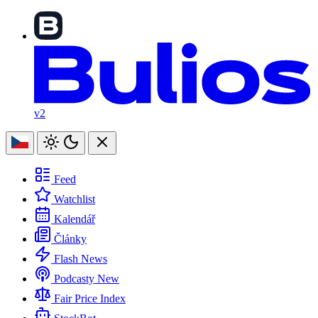
v2
Feed
Watchlist
Kalendář
Články
Flash News
Podcasty
New
Fair Price Index