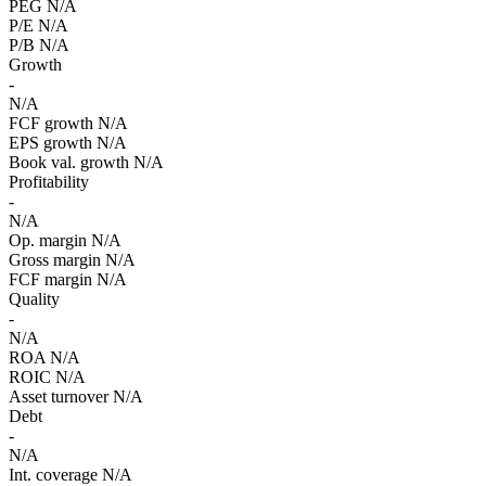
PEG
N/A
P/E
N/A
P/B
N/A
Growth
-
N/A
FCF growth
N/A
EPS growth
N/A
Book val. growth
N/A
Profitability
-
N/A
Op. margin
N/A
Gross margin
N/A
FCF margin
N/A
Quality
-
N/A
ROA
N/A
ROIC
N/A
Asset turnover
N/A
Debt
-
N/A
Int. coverage
N/A