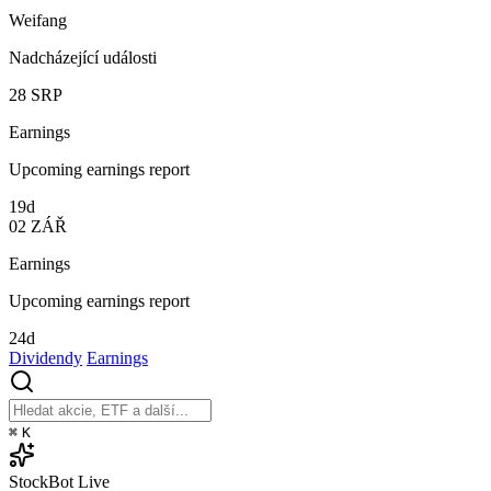
Weifang
Nadcházející události
28
SRP
Earnings
Upcoming earnings report
19d
02
ZÁŘ
Earnings
Upcoming earnings report
24d
Dividendy
Earnings
⌘
K
StockBot
Live