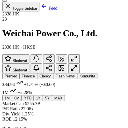
Feed
Toggle Sidebar
2338.HK
23
Weichai Power Co., Ltd.
2338.HK · HKSE
Sledovat
Sledovat
Přehled
Finance
Články
Flash News
Komunita
$34.94
+1.75%
(+$0.60)
1M
+2.28%
1M
6M
YTD
1Y
5Y
MAX
Market Cap
¥255.3B
P/E Ratio
22.06x
Div. Yield
1.25%
ROE
12.15%