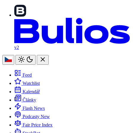
v2
Feed
Watchlist
Kalendář
Články
Flash News
Podcasty
New
Fair Price Index