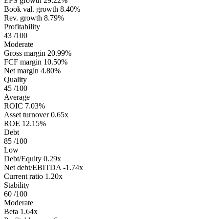
EPS growth
29.22%
Book val. growth
8.40%
Rev. growth
8.79%
Profitability
43
/100
Moderate
Gross margin
20.99%
FCF margin
10.50%
Net margin
4.80%
Quality
45
/100
Average
ROIC
7.03%
Asset turnover
0.65x
ROE
12.15%
Debt
85
/100
Low
Debt/Equity
0.29x
Net debt/EBITDA
-1.74x
Current ratio
1.20x
Stability
60
/100
Moderate
Beta
1.64x