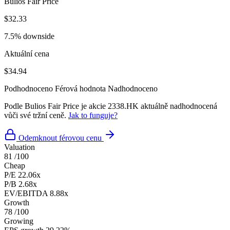
Bulios Fair Price
$32.33
7.5% downside
Aktuální cena
$34.94
Podhodnoceno
Férová hodnota
Nadhodnoceno
Podle Bulios Fair Price je akcie 2338.HK aktuálně nadhodnocená
vůči své tržní ceně.
Jak to funguje?
Odemknout férovou cenu
Valuation
81
/100
Cheap
P/E
22.06x
P/B
2.68x
EV/EBITDA
8.88x
Growth
78
/100
Growing