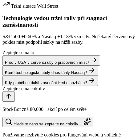
Tržní situace
Wall Street
Technologie vedou tržní rally při stagnaci
zaměstnanosti
S&P 500
+0.60%
a Nasdaq
+1.18%
vzrostly. Nečekaný červencový
pokles míst podpořil sázky na nižší sazby.
Zeptejte se na to
Proč v USA v červenci ubylo pracovních míst?
Které technologické tituly dnes táhly Nasdaq?
Kdy proběhne další zasedání Fed o sazbách?
StockBot zná 80,000+ akcií po celém světě
Hledejte nebo se zeptejte na cokoliv…
Používáme nezbytné cookies pro fungování webu a volitelné