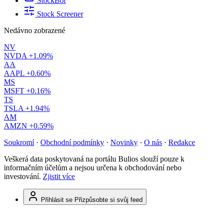
StockBot
Stock Screener
Nedávno zobrazené
NV
NVDA
+1.09%
AA
AAPL
+0.60%
MS
MSFT
+0.16%
TS
TSLA
+1.94%
AM
AMZN
+0.59%
Soukromí
·
Obchodní podmínky
·
Novinky
·
O nás
·
Redakce
Veškerá data poskytovaná na portálu Bulios slouží pouze k
informačním účelům a nejsou určena k obchodování nebo
investování.
Zjistit více
Přihlásit se
Přizpůsobte si svůj feed