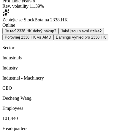
Profitable years
6
Rev. volatility
11.39%
Zeptejte se StockBota na 2338.HK
Online
Je teď 2338.HK dobrý nákup?
Jaká jsou hlavní rizika?
Porovnej 2338.HK vs AMD
Earnings výhled pro 2338.HK
Sector
Industrials
Industry
Industrial - Machinery
CEO
Decheng Wang
Employees
101,440
Headquarters