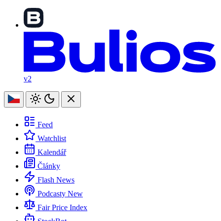
v2
Feed
Watchlist
Kalendář
Články
Flash News
Podcasty
New
Fair Price Index