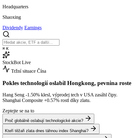
Headquarters
Shaoxing
Dividendy
Earnings
⌘
K
StockBot
Live
Tržní situace
Čína
Pokles technologií oslabil Hongkong, pevnina roste
Hang Seng
-1.50%
klesl, výprodej tech v USA zasáhl čipy.
Shanghai Composite
+0.57%
rostl díky zlatu.
Zeptejte se na to
Proč globálně oslabují technologické akcie?
Kteří těžaři zlata dnes táhnou index Shanghai?