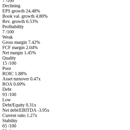
7
/100
Declining
EPS growth
24.48%
Book val. growth
4.80%
Rev. growth
6.53%
Profitability
7
/100
Weak
Gross margin
7.42%
FCF margin
2.04%
Net margin
1.45%
Quality
15
/100
Poor
ROIC
1.88%
Asset turnover
0.47x
ROA
0.69%
Debt
93
/100
Low
Debt/Equity
0.31x
Net debt/EBITDA
-3.95x
Current ratio
1.27x
Stability
65
/100