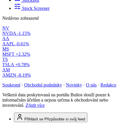
StockBot
Stock Screener
Nedávno zobrazené
NV
NVDA
-1.15%
AA
AAPL
-0.61%
MS
MSFT
+2.32%
TS
TSLA
+0.78%
AM
AMZN
-0.19%
Soukromí
·
Obchodní podmínky
·
Novinky
·
O nás
·
Redakce
Veškerá data poskytovaná na portálu Bulios slouží pouze k
informačním účelům a nejsou určena k obchodování nebo
investování.
Zjistit více
Přihlásit se
Přizpůsobte si svůj feed