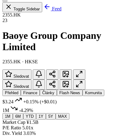
Feed
Toggle Sidebar
2355.HK
23
Baoye Group Company
Limited
2355.HK · HKSE
Sledovat
Sledovat
Přehled
Finance
Články
Flash News
Komunita
$3.24
+0.15%
(+$0.01)
1M
-4.29%
1M
6M
YTD
1Y
5Y
MAX
Market Cap
¥1.5B
P/E Ratio
5.01x
Div. Yield
3.03%