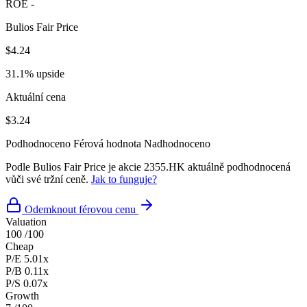
ROE
-
Bulios Fair Price
$4.24
31.1% upside
Aktuální cena
$3.24
Podhodnoceno
Férová hodnota
Nadhodnoceno
Podle Bulios Fair Price je akcie 2355.HK aktuálně podhodnocená
vůči své tržní ceně.
Jak to funguje?
Odemknout férovou cenu
Valuation
100
/100
Cheap
P/E
5.01x
P/B
0.11x
P/S
0.07x
Growth