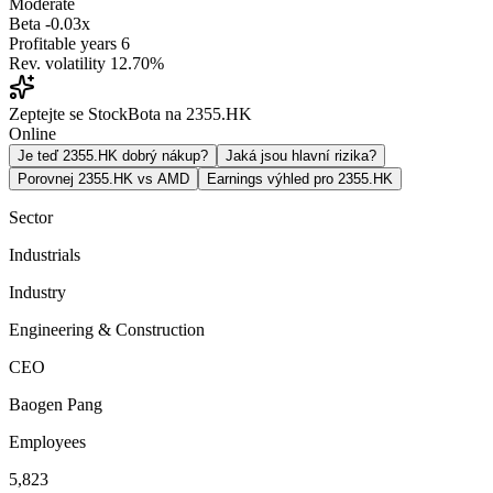
Moderate
Beta
-0.03x
Profitable years
6
Rev. volatility
12.70%
Zeptejte se StockBota na 2355.HK
Online
Je teď 2355.HK dobrý nákup?
Jaká jsou hlavní rizika?
Porovnej 2355.HK vs AMD
Earnings výhled pro 2355.HK
Sector
Industrials
Industry
Engineering & Construction
CEO
Baogen Pang
Employees
5,823