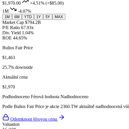
$1,970.00
+4.51%
(+$85.00)
1M
-4.07%
1M
6M
YTD
1Y
5Y
MAX
Market Cap
$794.2B
P/E Ratio
67.93x
Div. Yield
1.04%
ROE
44.65%
Bulios Fair Price
$1,463
25.7% downside
Aktuální cena
$1,970
Podhodnoceno
Férová hodnota
Nadhodnoceno
Podle Bulios Fair Price je akcie 2360.TW aktuálně nadhodnocená vůči
Odemknout férovou cenu
Valuation