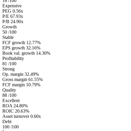
16
/100
Expensive
PEG
0.56x
P/E
67.93x
P/B
24.90x
Growth
50
/100
Stable
FCF growth
12.77%
EPS growth
32.16%
Book val. growth
14.30%
Profitability
81
/100
Strong
Op. margin
32.49%
Gross margin
61.55%
FCF margin
10.79%
Quality
88
/100
Excellent
ROA
24.80%
ROIC
20.63%
Asset turnover
0.60x
Debt
100
/100