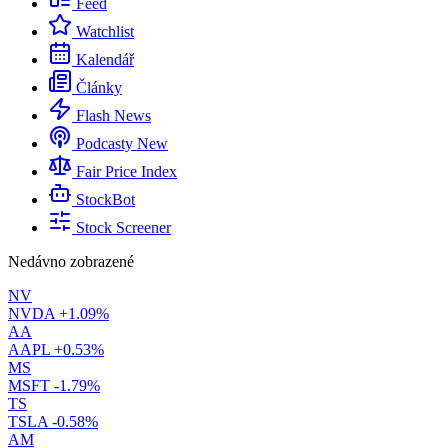
Feed
Watchlist
Kalendář
Články
Flash News
Podcasty
New
Fair Price Index
StockBot
Stock Screener
Nedávno zobrazené
NV
NVDA
+1.09%
AA
AAPL
+0.53%
MS
MSFT
-1.79%
TS
TSLA
-0.58%
AM