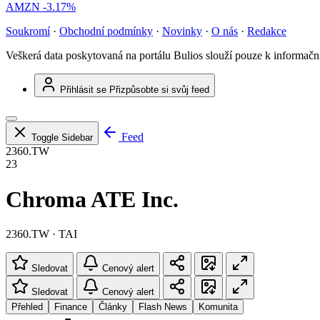
AMZN
-3.17%
Soukromí
·
Obchodní podmínky
·
Novinky
·
O nás
·
Redakce
Veškerá data poskytovaná na portálu Bulios slouží pouze k informač
Přihlásit se
Přizpůsobte si svůj feed
Feed
Toggle Sidebar
2360.TW
23
Chroma ATE Inc.
2360.TW · TAI
Sledovat
Cenový alert
Sledovat
Cenový alert
Přehled
Finance
Články
Flash News
Komunita