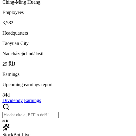
Ching-Ming Huang
Employees
3,582
Headquarters
Taoyuan City
Nadcházející události
29
ŘÍJ
Earnings
Upcoming earnings report
84d
Dividendy
Earnings
⌘
K
StockBot
Live