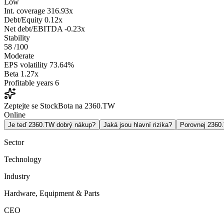
Low
Int. coverage
316.93x
Debt/Equity
0.12x
Net debt/EBITDA
-0.23x
Stability
58
/100
Moderate
EPS volatility
73.64%
Beta
1.27x
Profitable years
6
Zeptejte se StockBota na 2360.TW
Online
Je teď 2360.TW dobrý nákup?
Jaká jsou hlavní rizika?
Porovnej 236
Sector
Technology
Industry
Hardware, Equipment & Parts
CEO