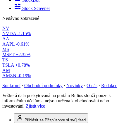
StockBot
Stock Screener
Nedávno zobrazené
NV
NVDA
-1.15%
AA
AAPL
-0.61%
MS
MSFT
+2.32%
TS
TSLA
+0.78%
AM
AMZN
-0.19%
Soukromí
·
Obchodní podmínky
·
Novinky
·
O nás
·
Redakce
Veškerá data poskytovaná na portálu Bulios slouží pouze k
informačním účelům a nejsou určena k obchodování nebo
investování.
Zjistit více
Přihlásit se
Přizpůsobte si svůj feed