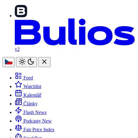
v2
Feed
Watchlist
Kalendář
Články
Flash News
Podcasty
New
Fair Price Index