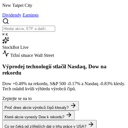
New Taipei City
Dividendy
Earnings
⌘
K
StockBot
Live
Tržní situace
Wall Street
Výprodej technologií stlačil Nasdaq, Dow na
rekordu
Dow
+0.49%
na rekordu, S&P 500
-0.17%
a Nasdaq
-0.83%
klesly.
Tech oslabil kvůli výhledu výrobců čipů.
Zeptejte se na to
Proč dnes akcie výrobců čipů klesaly?
Které akcie vynesly Dow k rekordu?
Co se čeká od zítřejších dat o trhu práce v USA?