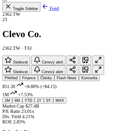
Feed
Toggle Sidebar
2362.TW
23
Clevo Co.
2362.TW · TAI
Sledovat
Cenový alert
Sledovat
Cenový alert
Přehled
Finance
Články
Flash News
Komunita
$51.30
+8.80%
(+$4.15)
1M
+7.53%
1M
6M
YTD
1Y
5Y
MAX
Market Cap
$27.4B
P/E Ratio
23.01x
Div. Yield
4.21%
ROE
2.85%