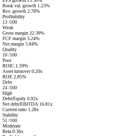
EPS growth
13.56%
Book val. growth
1.23%
Rev. growth
2.78%
Profitability
13
/100
Weak
Gross margin
22.39%
FCF margin
3.24%
Net margin
5.84%
Quality
10
/100
Poor
ROIC
1.59%
Asset turnover
0.20x
ROE
2.85%
Debt
24
/100
High
Debt/Equity
0.92x
Net debt/EBITDA
16.81x
Current ratio
1.28x
Stability
51
/100
Moderate
Beta
0.36x