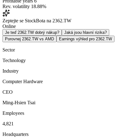
Profitable years
6
Rev. volatility
18.88%
Zeptejte se StockBota na 2362.TW
Online
Je teď 2362.TW dobrý nákup?
Jaká jsou hlavní rizika?
Porovnej 2362.TW vs AMD
Earnings výhled pro 2362.TW
Sector
Technology
Industry
Computer Hardware
CEO
Ming-Hsien Tsai
Employees
4,821
Headquarters