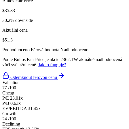
Bulios Fair Price
$35.83
30.2% downside
Aktuální cena
$51.3
Podhodnoceno
Férová hodnota
Nadhodnoceno
Podle Bulios Fair Price je akcie 2362.TW aktuálně nadhodnocená
vůči své tržní ceně.
Jak to funguje?
Odemknout férovou cenu
Valuation
77
/100
Cheap
P/E
23.01x
P/B
0.63x
EV/EBITDA
31.45x
Growth
24
/100
Declining