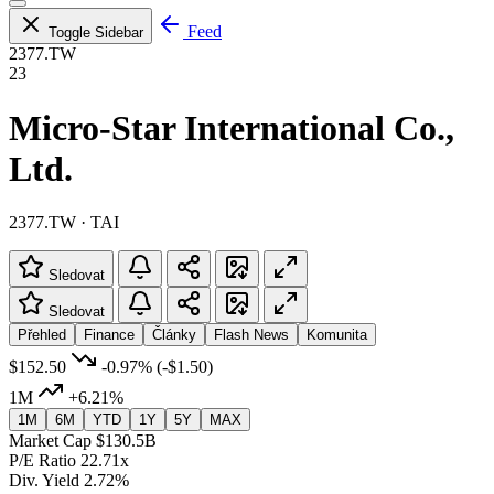
Feed
Toggle Sidebar
2377.TW
23
Micro-Star International Co.,
Ltd.
2377.TW · TAI
Sledovat
Sledovat
Přehled
Finance
Články
Flash News
Komunita
$152.50
-0.97%
(-$1.50)
1M
+6.21%
1M
6M
YTD
1Y
5Y
MAX
Market Cap
$130.5B
P/E Ratio
22.71x
Div. Yield
2.72%