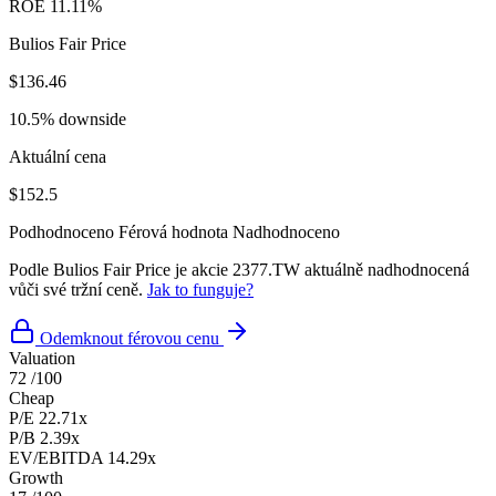
ROE
11.11%
Bulios Fair Price
$136.46
10.5% downside
Aktuální cena
$152.5
Podhodnoceno
Férová hodnota
Nadhodnoceno
Podle Bulios Fair Price je akcie 2377.TW aktuálně nadhodnocená
vůči své tržní ceně.
Jak to funguje?
Odemknout férovou cenu
Valuation
72
/100
Cheap
P/E
22.71x
P/B
2.39x
EV/EBITDA
14.29x
Growth