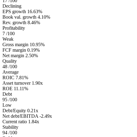
17
/100
Declining
EPS growth
16.63%
Book val. growth
4.10%
Rev. growth
8.46%
Profitability
7
/100
Weak
Gross margin
10.95%
FCF margin
0.19%
Net margin
2.50%
Quality
48
/100
Average
ROIC
7.81%
Asset turnover
1.90x
ROE
11.11%
Debt
95
/100
Low
Debt/Equity
0.21x
Net debt/EBITDA
-2.49x
Current ratio
1.84x
Stability
94
/100