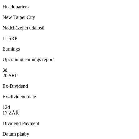
Headquarters
New Taipei City
Nadcházející události
11
SRP
Earnings
Upcoming earnings report
3d
20
SRP
Ex-Dividend
Ex-dividend date
12d
17
ZÁŘ
Dividend Payment
Datum platby