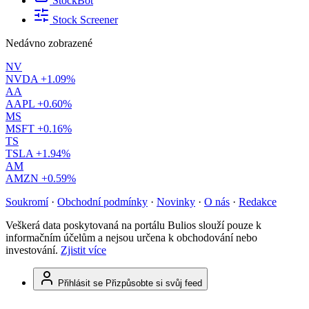
StockBot
Stock Screener
Nedávno zobrazené
NV
NVDA
+1.09%
AA
AAPL
+0.60%
MS
MSFT
+0.16%
TS
TSLA
+1.94%
AM
AMZN
+0.59%
Soukromí
·
Obchodní podmínky
·
Novinky
·
O nás
·
Redakce
Veškerá data poskytovaná na portálu Bulios slouží pouze k
informačním účelům a nejsou určena k obchodování nebo
investování.
Zjistit více
Přihlásit se
Přizpůsobte si svůj feed