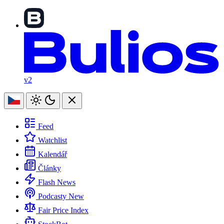
v2
Feed
Watchlist
Kalendář
Články
Flash News
Podcasty
New
Fair Price Index