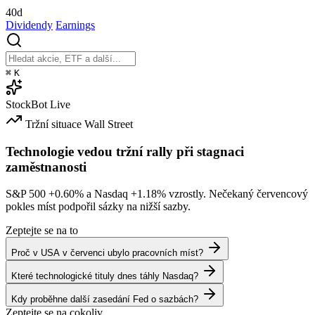
40d
Dividendy
Earnings
⌘
K
StockBot
Live
Tržní situace
Wall Street
Technologie vedou tržní rally při stagnaci
zaměstnanosti
S&P 500
+0.60%
a Nasdaq
+1.18%
vzrostly. Nečekaný červencový
pokles míst podpořil sázky na nižší sazby.
Zeptejte se na to
Proč v USA v červenci ubylo pracovních míst?
Které technologické tituly dnes táhly Nasdaq?
Kdy proběhne další zasedání Fed o sazbách?