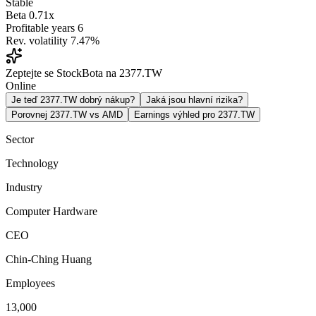
Stable
Beta
0.71x
Profitable years
6
Rev. volatility
7.47%
Zeptejte se StockBota na 2377.TW
Online
Je teď 2377.TW dobrý nákup?
Jaká jsou hlavní rizika?
Porovnej 2377.TW vs AMD
Earnings výhled pro 2377.TW
Sector
Technology
Industry
Computer Hardware
CEO
Chin-Ching Huang
Employees
13,000