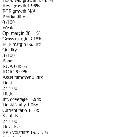
Book val. growth
45.43%
Rev. growth
1.98%
FCF growth
N/A
Profitability
0
/100
Weak
Op. margin
28.11%
Gross margin
3.18%
FCF margin
66.88%
Quality
3
/100
Poor
ROA
6.85%
ROIC
8.97%
Asset turnover
0.28x
Debt
27
/100
High
Int. coverage
-8.94x
Debt/Equity
1.06x
Current ratio
1.16x
Stability
27
/100
Unstable
EPS volatility
193.17%