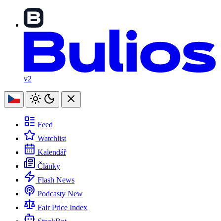
v2
Feed
Watchlist
Kalendář
Články
Flash News
Podcasty
New
Fair Price Index