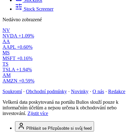
StockBot
Stock Screener
Nedávno zobrazené
NV
NVDA
+1.09%
AA
AAPL
+0.60%
MS
MSFT
+0.16%
TS
TSLA
+1.94%
AM
AMZN
+0.59%
Soukromí
·
Obchodní podmínky
·
Novinky
·
O nás
·
Redakce
Veškerá data poskytovaná na portálu Bulios slouží pouze k
informačním účelům a nejsou určena k obchodování nebo
investování.
Zjistit více
Přihlásit se
Přizpůsobte si svůj feed