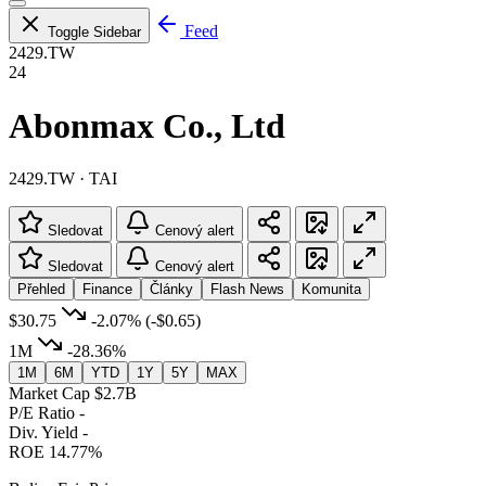
Feed
Toggle Sidebar
2429.TW
24
Abonmax Co., Ltd
2429.TW · TAI
Sledovat
Cenový alert
Sledovat
Cenový alert
Přehled
Finance
Články
Flash News
Komunita
$30.75
-2.07%
(-$0.65)
1M
-28.36%
1M
6M
YTD
1Y
5Y
MAX
Market Cap
$2.7B
P/E Ratio
-
Div. Yield
-
ROE
14.77%