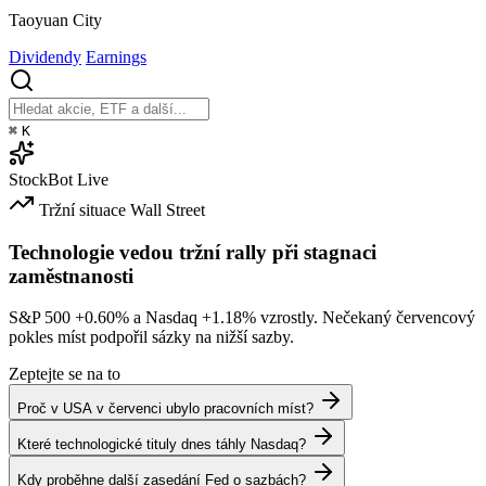
Taoyuan City
Dividendy
Earnings
⌘
K
StockBot
Live
Tržní situace
Wall Street
Technologie vedou tržní rally při stagnaci
zaměstnanosti
S&P 500
+0.60%
a Nasdaq
+1.18%
vzrostly. Nečekaný červencový
pokles míst podpořil sázky na nižší sazby.
Zeptejte se na to
Proč v USA v červenci ubylo pracovních míst?
Které technologické tituly dnes táhly Nasdaq?
Kdy proběhne další zasedání Fed o sazbách?