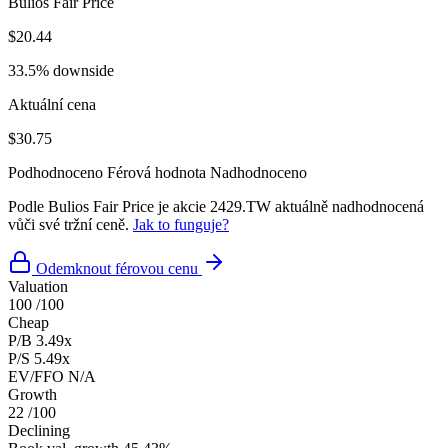
Bulios Fair Price
$20.44
33.5% downside
Aktuální cena
$30.75
Podhodnoceno
Férová hodnota
Nadhodnoceno
Podle Bulios Fair Price je akcie 2429.TW aktuálně nadhodnocená
vůči své tržní ceně.
Jak to funguje?
Odemknout férovou cenu
Valuation
100
/100
Cheap
P/B
3.49x
P/S
5.49x
EV/FFO
N/A
Growth
22
/100
Declining