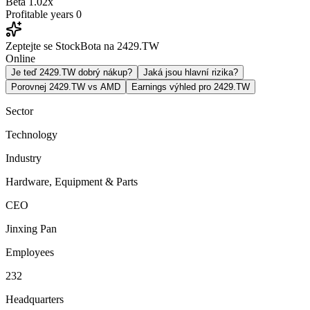
Beta
1.02x
Profitable years
0
Zeptejte se StockBota na 2429.TW
Online
Je teď 2429.TW dobrý nákup?
Jaká jsou hlavní rizika?
Porovnej 2429.TW vs AMD
Earnings výhled pro 2429.TW
Sector
Technology
Industry
Hardware, Equipment & Parts
CEO
Jinxing Pan
Employees
232
Headquarters