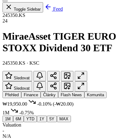
Feed
Toggle Sidebar
245350.KS
24
MiraeAsset TIGER EURO
STOXX Dividend 30 ETF
245350.KS · KSC
Sledovat
Sledovat
Přehled
Finance
Články
Flash News
Komunita
₩19,950.00
-0.10%
(-₩20.00)
1M
-0.75%
1M
6M
YTD
1Y
5Y
MAX
Valuation
-
N/A