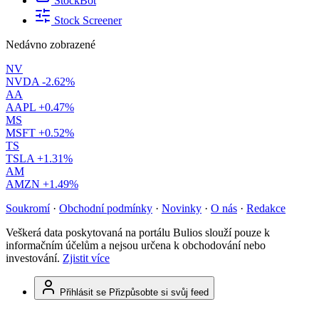
StockBot
Stock Screener
Nedávno zobrazené
NV
NVDA
-2.62%
AA
AAPL
+0.47%
MS
MSFT
+0.52%
TS
TSLA
+1.31%
AM
AMZN
+1.49%
Soukromí
·
Obchodní podmínky
·
Novinky
·
O nás
·
Redakce
Veškerá data poskytovaná na portálu Bulios slouží pouze k
informačním účelům a nejsou určena k obchodování nebo
investování.
Zjistit více
Přihlásit se
Přizpůsobte si svůj feed