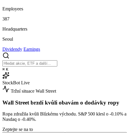
Employees
387
Headquarters
Seoul
Dividendy
Earnings
⌘
K
StockBot
Live
Tržní situace
Wall Street
Wall Street brzdí kvůli obavám o dodávky ropy
Ropa zdražila kvůli Blízkému východu. S&P 500 klesl o
-0.10%
a
Nasdaq o
-0.40%
.
Zeptejte se na to