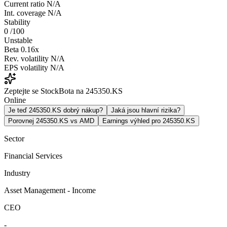
Current ratio
N/A
Int. coverage
N/A
Stability
0
/100
Unstable
Beta
0.16x
Rev. volatility
N/A
EPS volatility
N/A
Zeptejte se StockBota na 245350.KS
Online
Je teď 245350.KS dobrý nákup?
Jaká jsou hlavní rizika?
Porovnej 245350.KS vs AMD
Earnings výhled pro 245350.KS
Sector
Financial Services
Industry
Asset Management - Income
CEO
-