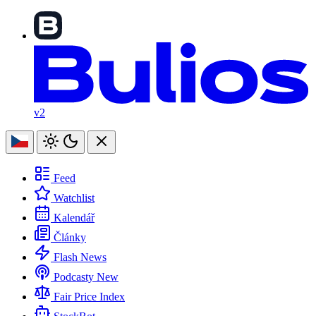
v2
Feed
Watchlist
Kalendář
Články
Flash News
Podcasty
New
Fair Price Index