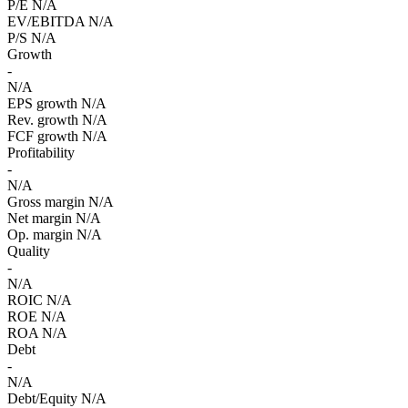
P/E
N/A
EV/EBITDA
N/A
P/S
N/A
Growth
-
N/A
EPS growth
N/A
Rev. growth
N/A
FCF growth
N/A
Profitability
-
N/A
Gross margin
N/A
Net margin
N/A
Op. margin
N/A
Quality
-
N/A
ROIC
N/A
ROE
N/A
ROA
N/A
Debt
-
N/A
Debt/Equity
N/A