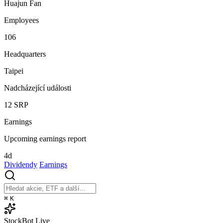
Huajun Fan
Employees
106
Headquarters
Taipei
Nadcházející události
12
SRP
Earnings
Upcoming earnings report
4d
Dividendy
Earnings
⌘
K
StockBot
Live