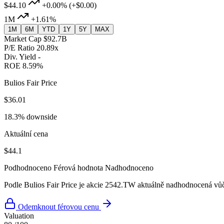
$44.10
+0.00%
(+$0.00)
1M
+1.61%
1M
6M
YTD
1Y
5Y
MAX
Market Cap
$92.7B
P/E Ratio
20.89x
Div. Yield
-
ROE
8.59%
Bulios Fair Price
$36.01
18.3% downside
Aktuální cena
$44.1
Podhodnoceno
Férová hodnota
Nadhodnoceno
Podle Bulios Fair Price je akcie 2542.TW aktuálně nadhodnocená vůči
Odemknout férovou cenu
Valuation