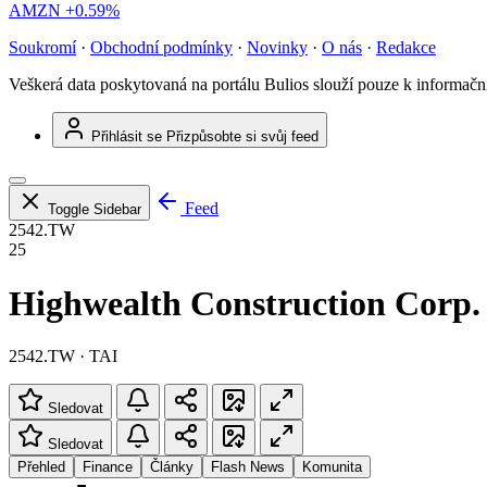
AMZN
+0.59%
Soukromí
·
Obchodní podmínky
·
Novinky
·
O nás
·
Redakce
Veškerá data poskytovaná na portálu Bulios slouží pouze k informač
Přihlásit se
Přizpůsobte si svůj feed
Feed
Toggle Sidebar
2542.TW
25
Highwealth Construction Corp.
2542.TW · TAI
Sledovat
Sledovat
Přehled
Finance
Články
Flash News
Komunita