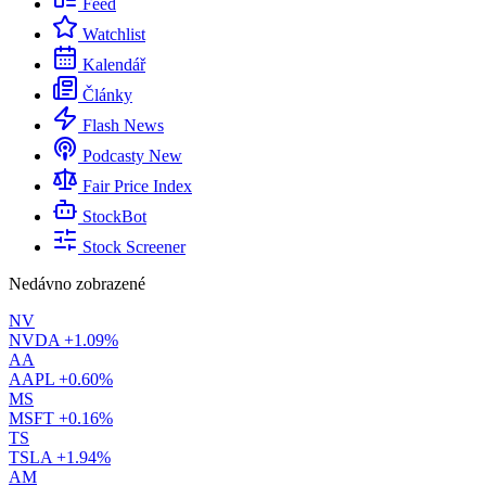
Feed
Watchlist
Kalendář
Články
Flash News
Podcasty
New
Fair Price Index
StockBot
Stock Screener
Nedávno zobrazené
NV
NVDA
+1.09%
AA
AAPL
+0.60%
MS
MSFT
+0.16%
TS
TSLA
+1.94%
AM