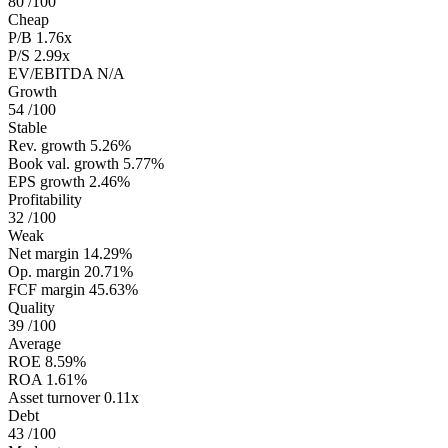
80
/100
Cheap
P/B
1.76x
P/S
2.99x
EV/EBITDA
N/A
Growth
54
/100
Stable
Rev. growth
5.26%
Book val. growth
5.77%
EPS growth
2.46%
Profitability
32
/100
Weak
Net margin
14.29%
Op. margin
20.71%
FCF margin
45.63%
Quality
39
/100
Average
ROE
8.59%
ROA
1.61%
Asset turnover
0.11x
Debt
43
/100