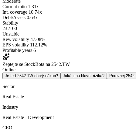
Moderate
Current ratio
1.31x
Int. coverage
10.74x
Debt/Assets
0.63x
Stability
23
/100
Unstable
Rev. volatility
47.08%
EPS volatility
112.12%
Profitable years
6
Zeptejte se StockBota na 2542.TW
Online
Je teď 2542.TW dobrý nákup?
Jaká jsou hlavní rizika?
Porovnej 254
Sector
Real Estate
Industry
Real Estate - Development
CEO