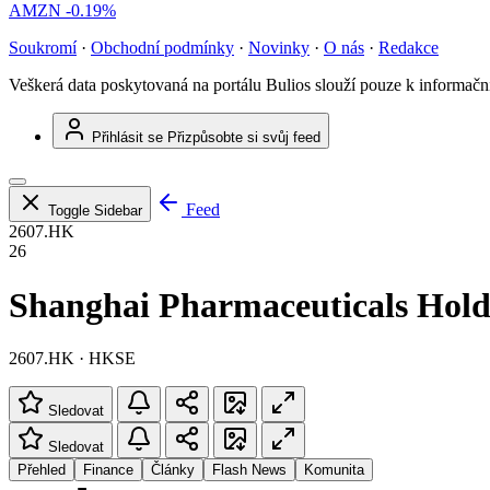
AMZN
-0.19%
Soukromí
·
Obchodní podmínky
·
Novinky
·
O nás
·
Redakce
Veškerá data poskytovaná na portálu Bulios slouží pouze k informač
Přihlásit se
Přizpůsobte si svůj feed
Feed
Toggle Sidebar
2607.HK
26
Shanghai Pharmaceuticals Hold
2607.HK · HKSE
Sledovat
Sledovat
Přehled
Finance
Články
Flash News
Komunita