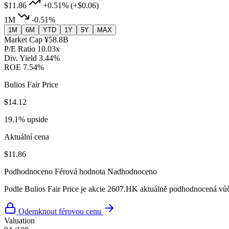
$11.86
+0.51%
(+$0.06)
1M
-0.51%
1M
6M
YTD
1Y
5Y
MAX
Market Cap
¥58.8B
P/E Ratio
10.03x
Div. Yield
3.44%
ROE
7.54%
Bulios Fair Price
$14.12
19.1% upside
Aktuální cena
$11.86
Podhodnoceno
Férová hodnota
Nadhodnoceno
Podle Bulios Fair Price je akcie 2607.HK aktuálně podhodnocená vůči
Odemknout férovou cenu
Valuation