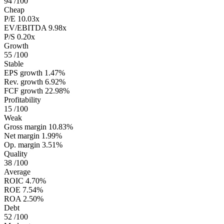
94
/100
Cheap
P/E
10.03x
EV/EBITDA
9.98x
P/S
0.20x
Growth
55
/100
Stable
EPS growth
1.47%
Rev. growth
6.92%
FCF growth
22.98%
Profitability
15
/100
Weak
Gross margin
10.83%
Net margin
1.99%
Op. margin
3.51%
Quality
38
/100
Average
ROIC
4.70%
ROE
7.54%
ROA
2.50%
Debt
52
/100