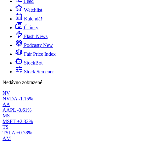
Feed
Watchlist
Kalendář
Články
Flash News
Podcasty
New
Fair Price Index
StockBot
Stock Screener
Nedávno zobrazené
NV
NVDA
-1.15%
AA
AAPL
-0.61%
MS
MSFT
+2.32%
TS
TSLA
+0.78%
AM