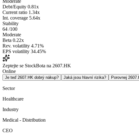
Moderate
Debt/Equity
0.81x
Current ratio
1.34x
Int. coverage
5.64x
Stability
64
/100
Moderate
Beta
0.22x
Rev. volatility
4.71%
EPS volatility
34.45%
Zeptejte se StockBota na 2607.HK
Online
Je teď 2607.HK dobrý nákup?
Jaká jsou hlavní rizika?
Porovnej 2607
Sector
Healthcare
Industry
Medical - Distribution
CEO