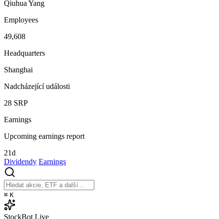
Qiuhua Yang
Employees
49,608
Headquarters
Shanghai
Nadcházející události
28
SRP
Earnings
Upcoming earnings report
21d
Dividendy
Earnings
⌘
K
StockBot
Live