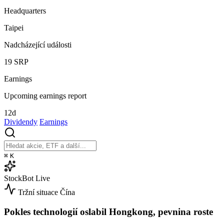
Headquarters
Taipei
Nadcházející události
19
SRP
Earnings
Upcoming earnings report
12d
Dividendy
Earnings
⌘
K
StockBot
Live
Tržní situace
Čína
Pokles technologií oslabil Hongkong, pevnina roste