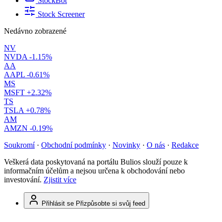
StockBot
Stock Screener
Nedávno zobrazené
NV
NVDA
-1.15%
AA
AAPL
-0.61%
MS
MSFT
+2.32%
TS
TSLA
+0.78%
AM
AMZN
-0.19%
Soukromí
·
Obchodní podmínky
·
Novinky
·
O nás
·
Redakce
Veškerá data poskytovaná na portálu Bulios slouží pouze k
informačním účelům a nejsou určena k obchodování nebo
investování.
Zjistit více
Přihlásit se
Přizpůsobte si svůj feed