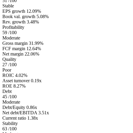
51
/100
Stable
EPS growth
12.09%
Book val. growth
5.08%
Rev. growth
3.48%
Profitability
59
/100
Moderate
Gross margin
31.99%
FCF margin
12.64%
Net margin
22.06%
Quality
27
/100
Poor
ROIC
4.02%
Asset turnover
0.19x
ROE
8.27%
Debt
45
/100
Moderate
Debt/Equity
0.86x
Net debt/EBITDA
3.51x
Current ratio
1.38x
Stability
63
/100