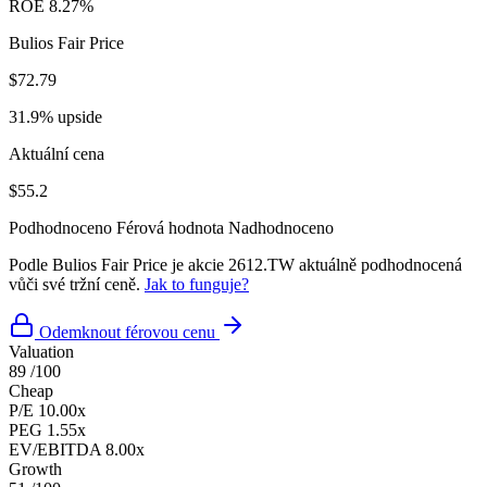
ROE
8.27%
Bulios Fair Price
$72.79
31.9% upside
Aktuální cena
$55.2
Podhodnoceno
Férová hodnota
Nadhodnoceno
Podle Bulios Fair Price je akcie 2612.TW aktuálně podhodnocená
vůči své tržní ceně.
Jak to funguje?
Odemknout férovou cenu
Valuation
89
/100
Cheap
P/E
10.00x
PEG
1.55x
EV/EBITDA
8.00x
Growth