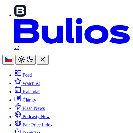
v2
Feed
Watchlist
Kalendář
Články
Flash News
Podcasty
New
Fair Price Index