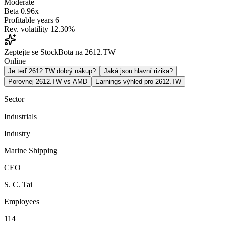
Moderate
Beta
0.96x
Profitable years
6
Rev. volatility
12.30%
Zeptejte se StockBota na 2612.TW
Online
Je teď 2612.TW dobrý nákup?
Jaká jsou hlavní rizika?
Porovnej 2612.TW vs AMD
Earnings výhled pro 2612.TW
Sector
Industrials
Industry
Marine Shipping
CEO
S. C. Tai
Employees
114