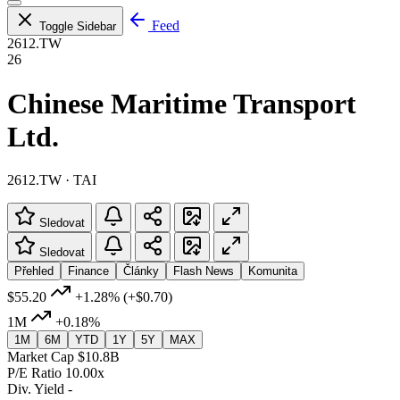
Feed
Toggle Sidebar
2612.TW
26
Chinese Maritime Transport
Ltd.
2612.TW · TAI
Sledovat
Sledovat
Přehled
Finance
Články
Flash News
Komunita
$55.20
+1.28%
(+$0.70)
1M
+0.18%
1M
6M
YTD
1Y
5Y
MAX
Market Cap
$10.8B
P/E Ratio
10.00x
Div. Yield
-