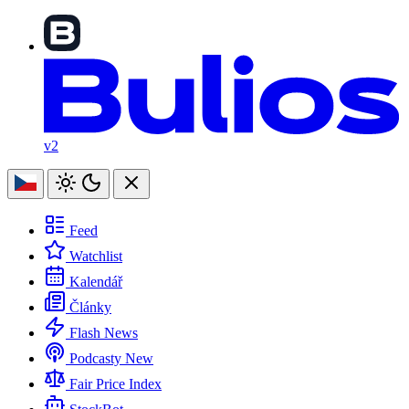
v2
Feed
Watchlist
Kalendář
Články
Flash News
Podcasty
New
Fair Price Index