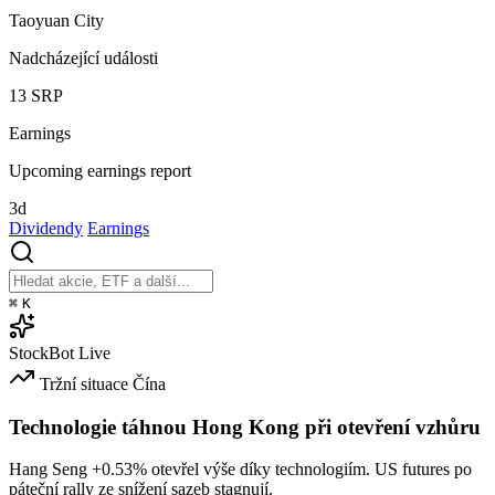
Taoyuan City
Nadcházející události
13
SRP
Earnings
Upcoming earnings report
3d
Dividendy
Earnings
⌘
K
StockBot
Live
Tržní situace
Čína
Technologie táhnou Hong Kong při otevření vzhůru
Hang Seng
+0.53%
otevřel výše díky technologiím. US futures po
páteční rally ze snížení sazeb stagnují.