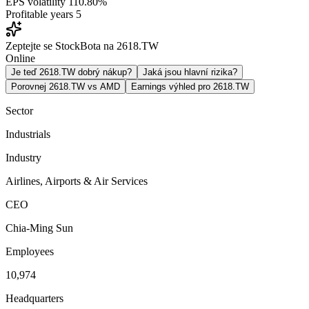
EPS volatility
110.80%
Profitable years
5
Zeptejte se StockBota na 2618.TW
Online
Je teď 2618.TW dobrý nákup?
Jaká jsou hlavní rizika?
Porovnej 2618.TW vs AMD
Earnings výhled pro 2618.TW
Sector
Industrials
Industry
Airlines, Airports & Air Services
CEO
Chia-Ming Sun
Employees
10,974
Headquarters