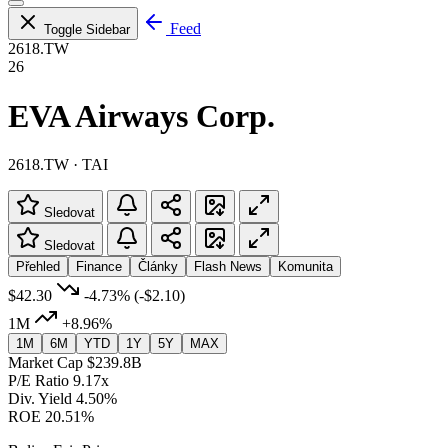
Feed
Toggle Sidebar
2618.TW
26
EVA Airways Corp.
2618.TW · TAI
Sledovat
Sledovat
Přehled
Finance
Články
Flash News
Komunita
$42.30
-4.73%
(-$2.10)
1M
+8.96%
1M
6M
YTD
1Y
5Y
MAX
Market Cap
$239.8B
P/E Ratio
9.17x
Div. Yield
4.50%
ROE
20.51%