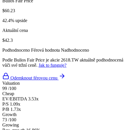
Bulios Fair Price
$60.23
42.4% upside
Aktuální cena
$42.3
Podhodnoceno
Férová hodnota
Nadhodnoceno
Podle Bulios Fair Price je akcie 2618.TW aktuálně podhodnocená
vůči své tržní ceně.
Jak to funguje?
Odemknout férovou cenu
Valuation
99
/100
Cheap
EV/EBITDA
3.53x
P/S
1.09x
P/B
1.73x
Growth
73
/100
Growing