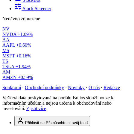
StockBot
Stock Screener
Nedávno zobrazené
NV
NVDA
+1.09%
AA
AAPL
+0.60%
MS
MSFT
+0.16%
TS
TSLA
+1.94%
AM
AMZN
+0.59%
Soukromí
·
Obchodní podmínky
·
Novinky
·
O nás
·
Redakce
Veškerá data poskytovaná na portálu Bulios slouží pouze k
informačním účelům a nejsou určena k obchodování nebo
investování.
Zjistit více
Přihlásit se
Přizpůsobte si svůj feed