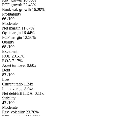
Rev. growth
16.86%
FCF growth
22.48%
Book val. growth
16.29%
Profitability
66
/100
Moderate
Net margin
11.87%
Op. margin
16.44%
FCF margin
12.56%
Quality
68
/100
Excellent
ROE
20.51%
ROA
7.17%
Asset turnover
0.60x
Debt
83
/100
Low
Current ratio
1.24x
Int. coverage
8.94x
Net debt/EBITDA
-0.11x
Stability
43
/100
Moderate
Rev. volatility
23.76%