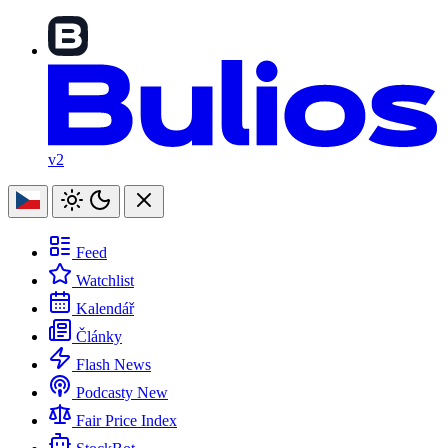
v2
Feed
Watchlist
Kalendář
Články
Flash News
Podcasty
New
Fair Price Index