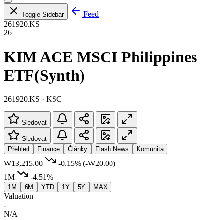
Feed
Toggle Sidebar
261920.KS
26
KIM ACE MSCI Philippines
ETF(Synth)
261920.KS · KSC
Sledovat
Sledovat
Přehled
Finance
Články
Flash News
Komunita
₩13,215.00
-0.15%
(-₩20.00)
1M
-4.51%
1M
6M
YTD
1Y
5Y
MAX
Valuation
-
N/A