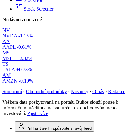
StockBot
Stock Screener
Nedávno zobrazené
NV
NVDA
-1.15%
AA
AAPL
-0.61%
MS
MSFT
+2.32%
TS
TSLA
+0.78%
AM
AMZN
-0.19%
Soukromí
·
Obchodní podmínky
·
Novinky
·
O nás
·
Redakce
Veškerá data poskytovaná na portálu Bulios slouží pouze k
informačním účelům a nejsou určena k obchodování nebo
investování.
Zjistit více
Přihlásit se
Přizpůsobte si svůj feed