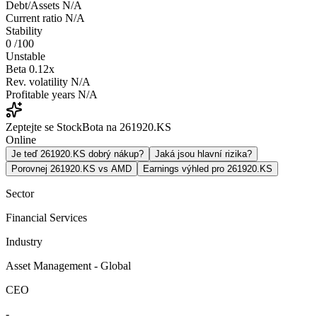
Debt/Assets
N/A
Current ratio
N/A
Stability
0
/100
Unstable
Beta
0.12x
Rev. volatility
N/A
Profitable years
N/A
Zeptejte se StockBota na 261920.KS
Online
Je teď 261920.KS dobrý nákup?
Jaká jsou hlavní rizika?
Porovnej 261920.KS vs AMD
Earnings výhled pro 261920.KS
Sector
Financial Services
Industry
Asset Management - Global
CEO
-