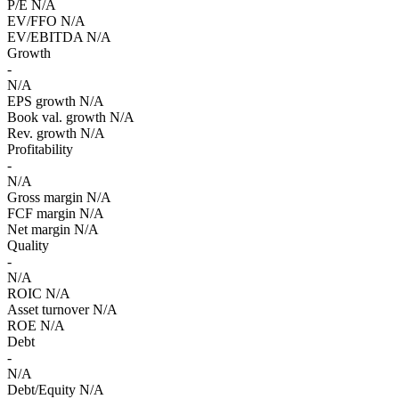
P/E
N/A
EV/FFO
N/A
EV/EBITDA
N/A
Growth
-
N/A
EPS growth
N/A
Book val. growth
N/A
Rev. growth
N/A
Profitability
-
N/A
Gross margin
N/A
FCF margin
N/A
Net margin
N/A
Quality
-
N/A
ROIC
N/A
Asset turnover
N/A
ROE
N/A
Debt
-
N/A
Debt/Equity
N/A