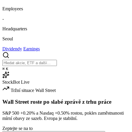
Employees
-
Headquarters
Seoul
Dividendy
Earnings
⌘
K
StockBot
Live
Tržní situace
Wall Street
Wall Street roste po slabé zprávě z trhu práce
S&P 500
+0.20%
a Nasdaq
+0.50%
rostou, pokles zaměstnanosti
mírní obavy ze sazeb. Evropa je stabilní.
Zeptejte se na to