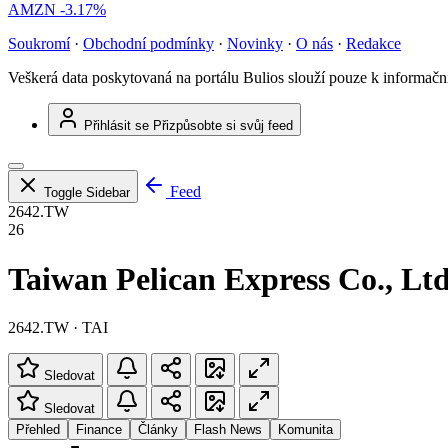
AMZN
-3.17%
Soukromí
·
Obchodní podmínky
·
Novinky
·
O nás
·
Redakce
Veškerá data poskytovaná na portálu Bulios slouží pouze k informač
Přihlásit se
Přizpůsobte si svůj feed
Feed
Toggle Sidebar
2642.TW
26
Taiwan Pelican Express Co., Ltd
2642.TW · TAI
Sledovat
Sledovat
Přehled
Finance
Články
Flash News
Komunita