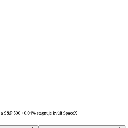
á a S&P 500
+0.04%
stagnuje kvůli SpaceX.