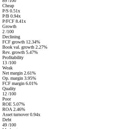
89
/100
Cheap
P/S
0.51x
P/B
0.94x
P/FCF
8.41x
Growth
2
/100
Declining
FCF growth
12.34%
Book val. growth
2.27%
Rev. growth
5.47%
Profitability
13
/100
Weak
Net margin
2.61%
Op. margin
3.95%
FCF margin
6.01%
Quality
12
/100
Poor
ROE
5.07%
ROA
2.46%
Asset turnover
0.94x
Debt
49
/100