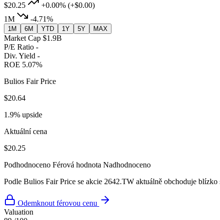
$20.25
+0.00%
(+$0.00)
1M
-4.71%
1M
6M
YTD
1Y
5Y
MAX
Market Cap
$1.9B
P/E Ratio
-
Div. Yield
-
ROE
5.07%
Bulios Fair Price
$20.64
1.9% upside
Aktuální cena
$20.25
Podhodnoceno
Férová hodnota
Nadhodnoceno
Podle Bulios Fair Price se akcie 2642.TW aktuálně obchoduje blízko
Odemknout férovou cenu
Valuation