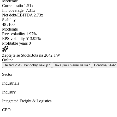
Moderate
Current ratio
1.51x
Int. coverage
-7.31x
Net debt/EBITDA
2.73x
Stability
48
/100
Moderate
Rev. volatility
1.97%
EPS volatility
513.95%
Profitable years
0
Zeptejte se StockBota na 2642.TW
Online
Je teď 2642.TW dobrý nákup?
Jaká jsou hlavní rizika?
Porovnej 264
Sector
Industrials
Industry
Integrated Freight & Logistics
CEO