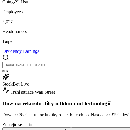
Ching-Yi Hsu
Employees
2,057
Headquarters
Taipei
Dividendy
Earnings
⌘
K
StockBot
Live
Tržní situace
Wall Street
Dow na rekordu díky odklonu od technologií
Dow
+0.78%
na rekordu díky rotaci blue chips. Nasdaq
-0.37%
kles
Zeptejte se na to