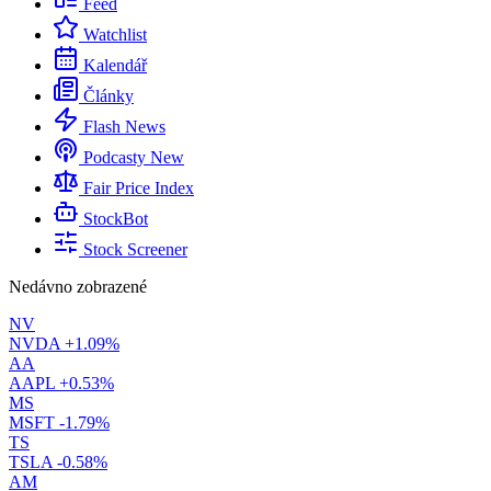
Feed
Watchlist
Kalendář
Články
Flash News
Podcasty
New
Fair Price Index
StockBot
Stock Screener
Nedávno zobrazené
NV
NVDA
+1.09%
AA
AAPL
+0.53%
MS
MSFT
-1.79%
TS
TSLA
-0.58%
AM