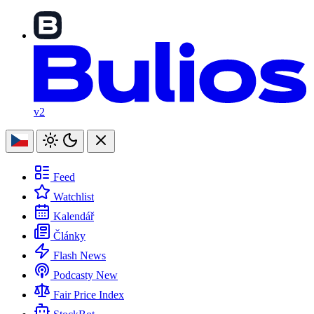
v2
Feed
Watchlist
Kalendář
Články
Flash News
Podcasty
New
Fair Price Index