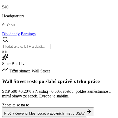
540
Headquarters
Suzhou
Dividendy
Earnings
⌘
K
StockBot
Live
Tržní situace
Wall Street
Wall Street roste po slabé zprávě z trhu práce
S&P 500
+0.20%
a Nasdaq
+0.50%
rostou, pokles zaměstnanosti
mírní obavy ze sazeb. Evropa je stabilní.
Zeptejte se na to
Proč v červenci klesl počet pracovních míst v USA?