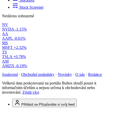
StockBot
Stock Screener
Nedávno zobrazené
NV
NVDA
-1.15%
AA
AAPL
-0.61%
MS
MSFT
+2.32%
TS
TSLA
+0.78%
AM
AMZN
-0.19%
Soukromí
·
Obchodní podmínky
·
Novinky
·
O nás
·
Redakce
Veškerá data poskytovaná na portálu Bulios slouží pouze k
informačním účelům a nejsou určena k obchodování nebo
investování.
Zjistit více
Přihlásit se
Přizpůsobte si svůj feed