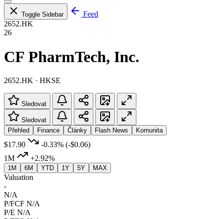
Feed
Toggle Sidebar
2652.HK
26
CF PharmTech, Inc.
2652.HK · HKSE
Sledovat
Sledovat
Přehled
Finance
Články
Flash News
Komunita
$17.90
-0.33%
(-$0.06)
1M
+2.92%
1M
6M
YTD
1Y
5Y
MAX
Valuation
-
N/A
P/FCF
N/A
P/E
N/A