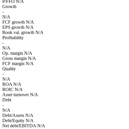
P/FFO
N/A
Growth
-
N/A
FCF growth
N/A
EPS growth
N/A
Book val. growth
N/A
Profitability
-
N/A
Op. margin
N/A
Gross margin
N/A
FCF margin
N/A
Quality
-
N/A
ROA
N/A
ROIC
N/A
Asset turnover
N/A
Debt
-
N/A
Debt/Assets
N/A
Debt/Equity
N/A
Net debt/EBITDA
N/A