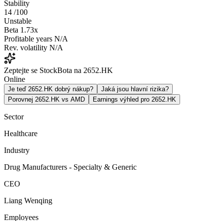
Stability
14
/100
Unstable
Beta
1.73x
Profitable years
N/A
Rev. volatility
N/A
Zeptejte se StockBota na 2652.HK
Online
Je teď 2652.HK dobrý nákup?
Jaká jsou hlavní rizika?
Porovnej 2652.HK vs AMD
Earnings výhled pro 2652.HK
Sector
Healthcare
Industry
Drug Manufacturers - Specialty & Generic
CEO
Liang Wenqing
Employees