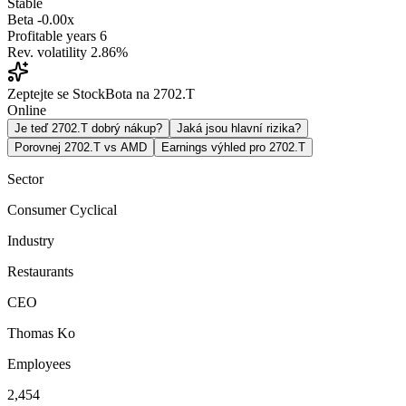
Stable
Beta
-0.00x
Profitable years
6
Rev. volatility
2.86%
Zeptejte se StockBota na 2702.T
Online
Je teď 2702.T dobrý nákup?
Jaká jsou hlavní rizika?
Porovnej 2702.T vs AMD
Earnings výhled pro 2702.T
Sector
Consumer Cyclical
Industry
Restaurants
CEO
Thomas Ko
Employees
2,454