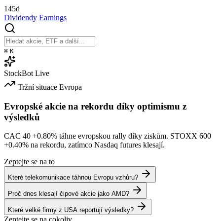
145d
Dividendy
Earnings
⌘
K
StockBot
Live
Tržní situace
Evropa
Evropské akcie na rekordu díky optimismu z
výsledků
CAC 40
+0.80%
táhne evropskou rally díky ziskům. STOXX 600
+0.40%
na rekordu, zatímco Nasdaq futures klesají.
Zeptejte se na to
Které telekomunikace táhnou Evropu vzhůru?
Proč dnes klesají čipové akcie jako AMD?
Které velké firmy z USA reportují výsledky?