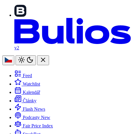
v2
Feed
Watchlist
Kalendář
Články
Flash News
Podcasty
New
Fair Price Index