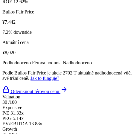
ROE
12.62%
Bulios Fair Price
¥7,442
7.2% downside
Aktuální cena
¥8,020
Podhodnoceno
Férová hodnota
Nadhodnoceno
Podle Bulios Fair Price je akcie 2702.T aktuálně nadhodnocená vůči
své tržní ceně.
Jak to funguje?
Odemknout férovou cenu
Valuation
30
/100
Expensive
P/E
31.33x
PEG
5.14x
EV/EBITDA
13.88x
Growth