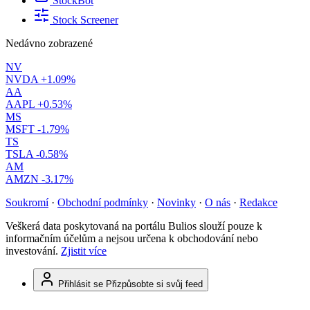
StockBot
Stock Screener
Nedávno zobrazené
NV
NVDA
+1.09%
AA
AAPL
+0.53%
MS
MSFT
-1.79%
TS
TSLA
-0.58%
AM
AMZN
-3.17%
Soukromí
·
Obchodní podmínky
·
Novinky
·
O nás
·
Redakce
Veškerá data poskytovaná na portálu Bulios slouží pouze k
informačním účelům a nejsou určena k obchodování nebo
investování.
Zjistit více
Přihlásit se
Přizpůsobte si svůj feed