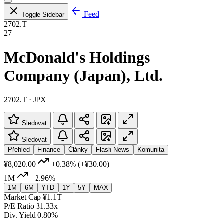
Feed
Toggle Sidebar
2702.T
27
McDonald's Holdings
Company (Japan), Ltd.
2702.T · JPX
Sledovat
Sledovat
Přehled
Finance
Články
Flash News
Komunita
¥8,020.00
+0.38%
(+¥30.00)
1M
+2.96%
1M
6M
YTD
1Y
5Y
MAX
Market Cap
¥1.1T
P/E Ratio
31.33x
Div. Yield
0.80%