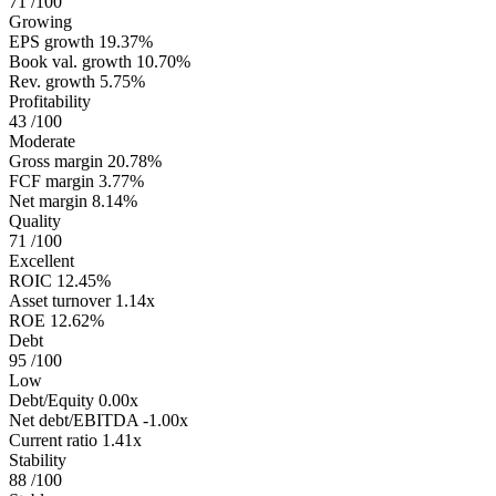
71
/100
Growing
EPS growth
19.37%
Book val. growth
10.70%
Rev. growth
5.75%
Profitability
43
/100
Moderate
Gross margin
20.78%
FCF margin
3.77%
Net margin
8.14%
Quality
71
/100
Excellent
ROIC
12.45%
Asset turnover
1.14x
ROE
12.62%
Debt
95
/100
Low
Debt/Equity
0.00x
Net debt/EBITDA
-1.00x
Current ratio
1.41x
Stability
88
/100