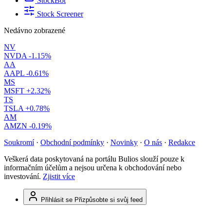
StockBot
Stock Screener
Nedávno zobrazené
NV
NVDA
-1.15%
AA
AAPL
-0.61%
MS
MSFT
+2.32%
TS
TSLA
+0.78%
AM
AMZN
-0.19%
Soukromí
·
Obchodní podmínky
·
Novinky
·
O nás
·
Redakce
Veškerá data poskytovaná na portálu Bulios slouží pouze k
informačním účelům a nejsou určena k obchodování nebo
investování.
Zjistit více
Přihlásit se
Přizpůsobte si svůj feed