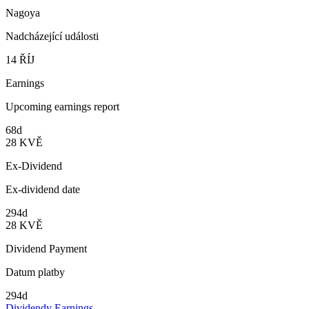
Nagoya
Nadcházející události
14
ŘÍJ
Earnings
Upcoming earnings report
68d
28
KVĚ
Ex-Dividend
Ex-dividend date
294d
28
KVĚ
Dividend Payment
Datum platby
294d
Dividendy
Earnings