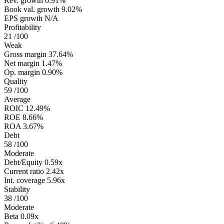
Rev. growth
0.91%
Book val. growth
9.02%
EPS growth
N/A
Profitability
21
/100
Weak
Gross margin
37.64%
Net margin
1.47%
Op. margin
0.90%
Quality
59
/100
Average
ROIC
12.49%
ROE
8.66%
ROA
3.67%
Debt
58
/100
Moderate
Debt/Equity
0.59x
Current ratio
2.42x
Int. coverage
5.96x
Stability
38
/100
Moderate
Beta
0.09x