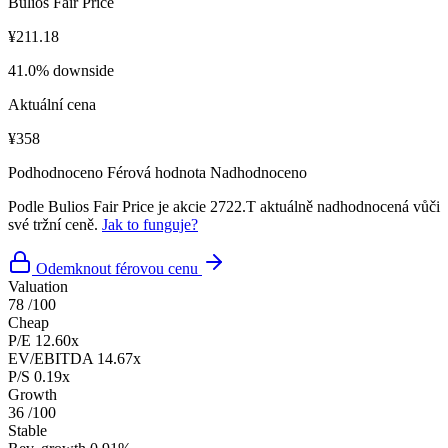
Bulios Fair Price
¥211.18
41.0% downside
Aktuální cena
¥358
Podhodnoceno
Férová hodnota
Nadhodnoceno
Podle Bulios Fair Price je akcie 2722.T aktuálně nadhodnocená vůči
své tržní ceně.
Jak to funguje?
Odemknout férovou cenu
Valuation
78
/100
Cheap
P/E
12.60x
EV/EBITDA
14.67x
P/S
0.19x
Growth
36
/100
Stable