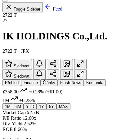
Feed
Toggle Sidebar
2722.T
27
IK HOLDINGS Co.,Ltd.
2722.T · JPX
Sledovat
Sledovat
Přehled
Finance
Články
Flash News
Komunita
¥358.00
+0.28%
(+¥1.00)
1M
+0.28%
1M
6M
YTD
1Y
5Y
MAX
Market Cap
¥2.7B
P/E Ratio
12.60x
Div. Yield
2.52%
ROE
8.66%