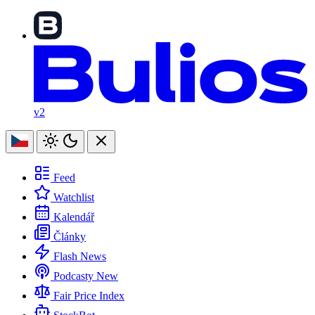
v2
Feed
Watchlist
Kalendář
Články
Flash News
Podcasty
New
Fair Price Index