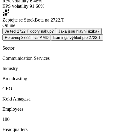
Rev. volatility
6.48%
EPS volatility
91.66%
Zeptejte se StockBota na 2722.T
Online
Je teď 2722.T dobrý nákup?
Jaká jsou hlavní rizika?
Porovnej 2722.T vs AMD
Earnings výhled pro 2722.T
Sector
Communication Services
Industry
Broadcasting
CEO
Koki Amagasa
Employees
180
Headquarters