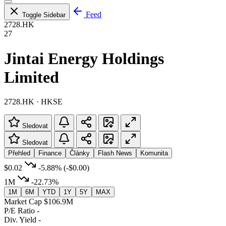
Feed
Toggle Sidebar
2728.HK
27
Jintai Energy Holdings
Limited
2728.HK · HKSE
Sledovat
Sledovat
Přehled
Finance
Články
Flash News
Komunita
$0.02
-5.88%
(-$0.00)
1M
-22.73%
1M
6M
YTD
1Y
5Y
MAX
Market Cap
$106.9M
P/E Ratio
-
Div. Yield
-