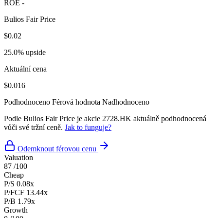
ROE
-
Bulios Fair Price
$0.02
25.0% upside
Aktuální cena
$0.016
Podhodnoceno
Férová hodnota
Nadhodnoceno
Podle Bulios Fair Price je akcie 2728.HK aktuálně podhodnocená
vůči své tržní ceně.
Jak to funguje?
Odemknout férovou cenu
Valuation
87
/100
Cheap
P/S
0.08x
P/FCF
13.44x
P/B
1.79x
Growth