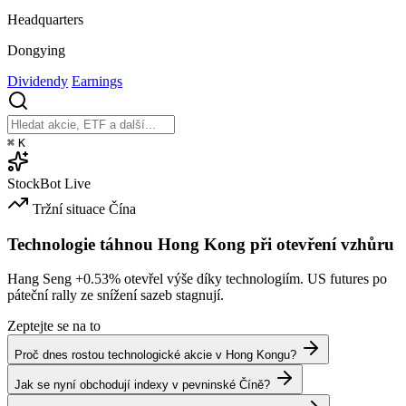
Headquarters
Dongying
Dividendy
Earnings
⌘
K
StockBot
Live
Tržní situace
Čína
Technologie táhnou Hong Kong při otevření vzhůru
Hang Seng
+0.53%
otevřel výše díky technologiím. US futures po
páteční rally ze snížení sazeb stagnují.
Zeptejte se na to
Proč dnes rostou technologické akcie v Hong Kongu?
Jak se nyní obchodují indexy v pevninské Číně?