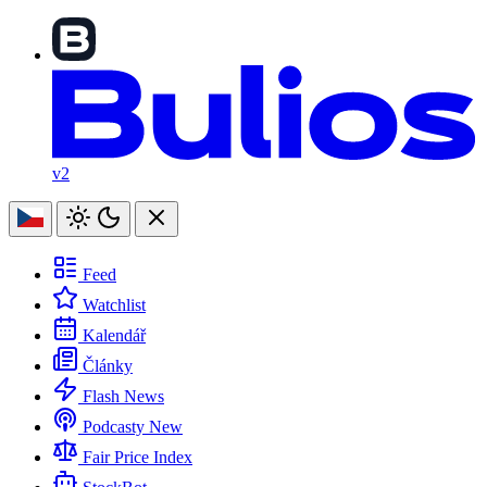
v2
Feed
Watchlist
Kalendář
Články
Flash News
Podcasty
New
Fair Price Index