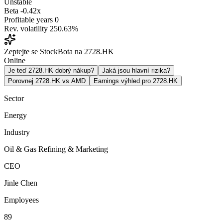
Unstable
Beta
-0.42x
Profitable years
0
Rev. volatility
250.63%
Zeptejte se StockBota na 2728.HK
Online
Je teď 2728.HK dobrý nákup?
Jaká jsou hlavní rizika?
Porovnej 2728.HK vs AMD
Earnings výhled pro 2728.HK
Sector
Energy
Industry
Oil & Gas Refining & Marketing
CEO
Jinle Chen
Employees
89