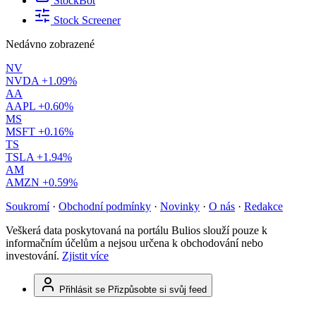
StockBot
Stock Screener
Nedávno zobrazené
NV
NVDA
+1.09%
AA
AAPL
+0.60%
MS
MSFT
+0.16%
TS
TSLA
+1.94%
AM
AMZN
+0.59%
Soukromí
·
Obchodní podmínky
·
Novinky
·
O nás
·
Redakce
Veškerá data poskytovaná na portálu Bulios slouží pouze k
informačním účelům a nejsou určena k obchodování nebo
investování.
Zjistit více
Přihlásit se
Přizpůsobte si svůj feed