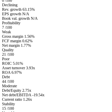
0
/100
Declining
Rev. growth
63.15%
EPS growth
N/A
Book val. growth
N/A
Profitability
7
/100
Weak
Gross margin
1.56%
FCF margin
0.62%
Net margin
1.77%
Quality
21
/100
Poor
ROIC
5.01%
Asset turnover
3.93x
ROA
6.97%
Debt
44
/100
Moderate
Debt/Equity
2.75x
Net debt/EBITDA
-19.54x
Current ratio
1.26x
Stability
15
/100