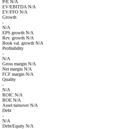
P/E
N/A
EV/EBITDA
N/A
EV/FFO
N/A
Growth
-
N/A
EPS growth
N/A
Rev. growth
N/A
Book val. growth
N/A
Profitability
-
N/A
Gross margin
N/A
Net margin
N/A
FCF margin
N/A
Quality
-
N/A
ROIC
N/A
ROE
N/A
Asset turnover
N/A
Debt
-
N/A
Debt/Equity
N/A