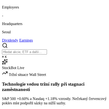
Employees
-
Headquarters
Seoul
Dividendy
Earnings
⌘
K
StockBot
Live
Tržní situace
Wall Street
Technologie vedou tržní rally při stagnaci
zaměstnanosti
S&P 500
+0.60%
a Nasdaq
+1.18%
vzrostly. Nečekaný červencový
pokles míst podpořil sázky na nižší sazby.