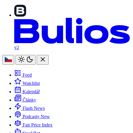
v2
Feed
Watchlist
Kalendář
Články
Flash News
Podcasty
New
Fair Price Index