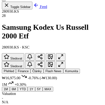
Feed
Toggle Sidebar
280930.KS
28
Samsung Kodex Us Russell
2000 Etf
280930.KS · KSC
Sledovat
Sledovat
Přehled
Finance
Články
Flash News
Komunita
₩16,975.00
-0.76%
(-₩130.00)
1M
+0.30%
1M
6M
YTD
1Y
5Y
MAX
Valuation
-
N/A