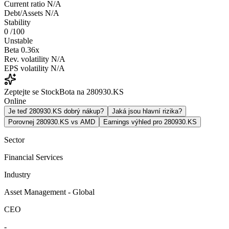
Current ratio
N/A
Debt/Assets
N/A
Stability
0
/100
Unstable
Beta
0.36x
Rev. volatility
N/A
EPS volatility
N/A
Zeptejte se StockBota na 280930.KS
Online
Je teď 280930.KS dobrý nákup?
Jaká jsou hlavní rizika?
Porovnej 280930.KS vs AMD
Earnings výhled pro 280930.KS
Sector
Financial Services
Industry
Asset Management - Global
CEO
-