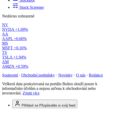
StockBot
Stock Screener
Nedávno zobrazené
NV
NVDA
+1.09%
AA
AAPL
+0.60%
MS
MSFT
+0.16%
TS
TSLA
+1.94%
AM
AMZN
+0.59%
Soukromí
·
Obchodní podmínky
·
Novinky
·
O nás
·
Redakce
Veškerá data poskytovaná na portálu Bulios slouží pouze k
informačním účelům a nejsou určena k obchodování nebo
investování.
Zjistit více
Přihlásit se
Přizpůsobte si svůj feed