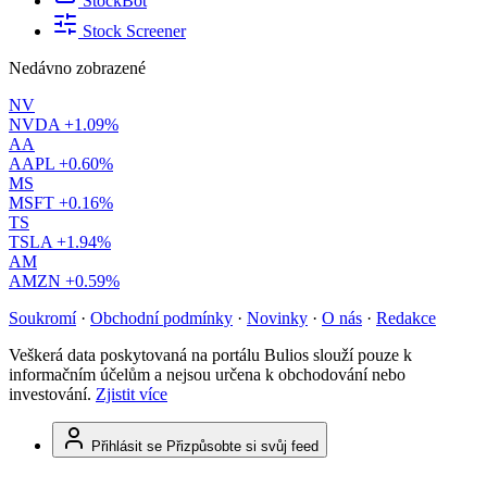
StockBot
Stock Screener
Nedávno zobrazené
NV
NVDA
+1.09%
AA
AAPL
+0.60%
MS
MSFT
+0.16%
TS
TSLA
+1.94%
AM
AMZN
+0.59%
Soukromí
·
Obchodní podmínky
·
Novinky
·
O nás
·
Redakce
Veškerá data poskytovaná na portálu Bulios slouží pouze k
informačním účelům a nejsou určena k obchodování nebo
investování.
Zjistit více
Přihlásit se
Přizpůsobte si svůj feed