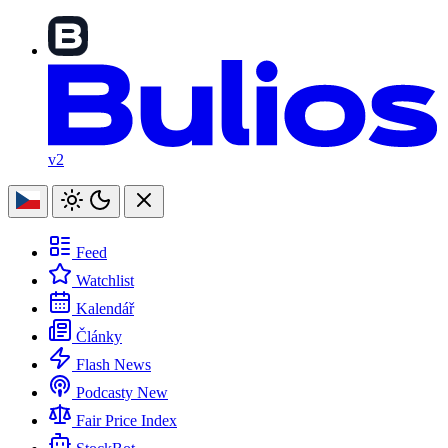
v2
Feed
Watchlist
Kalendář
Články
Flash News
Podcasty
New
Fair Price Index