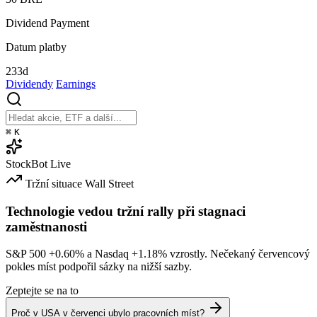
Dividend Payment
Datum platby
233d
Dividendy
Earnings
⌘
K
StockBot
Live
Tržní situace
Wall Street
Technologie vedou tržní rally při stagnaci
zaměstnanosti
S&P 500
+0.60%
a Nasdaq
+1.18%
vzrostly. Nečekaný červencový
pokles míst podpořil sázky na nižší sazby.
Zeptejte se na to
Proč v USA v červenci ubylo pracovních míst?