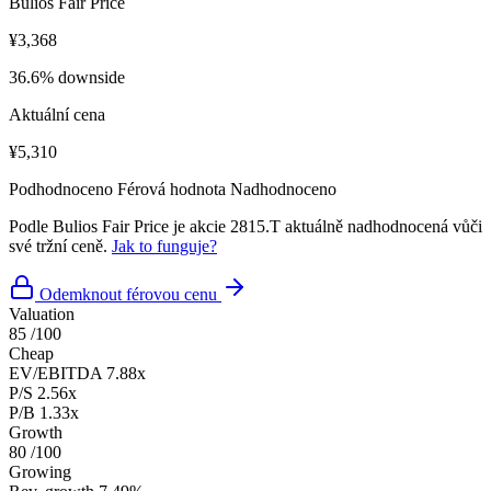
Bulios Fair Price
¥3,368
36.6% downside
Aktuální cena
¥5,310
Podhodnoceno
Férová hodnota
Nadhodnoceno
Podle Bulios Fair Price je akcie 2815.T aktuálně nadhodnocená vůči
své tržní ceně.
Jak to funguje?
Odemknout férovou cenu
Valuation
85
/100
Cheap
EV/EBITDA
7.88x
P/S
2.56x
P/B
1.33x
Growth
80
/100
Growing