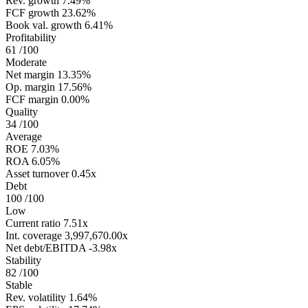
Rev. growth
7.49%
FCF growth
23.62%
Book val. growth
6.41%
Profitability
61
/100
Moderate
Net margin
13.35%
Op. margin
17.56%
FCF margin
0.00%
Quality
34
/100
Average
ROE
7.03%
ROA
6.05%
Asset turnover
0.45x
Debt
100
/100
Low
Current ratio
7.51x
Int. coverage
3,997,670.00x
Net debt/EBITDA
-3.98x
Stability
82
/100
Stable
Rev. volatility
1.64%