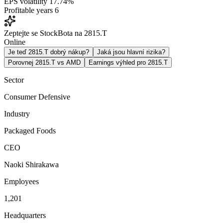
EPS volatility
17.74%
Profitable years
6
Zeptejte se StockBota na 2815.T
Online
Je teď 2815.T dobrý nákup?
Jaká jsou hlavní rizika?
Porovnej 2815.T vs AMD
Earnings výhled pro 2815.T
Sector
Consumer Defensive
Industry
Packaged Foods
CEO
Naoki Shirakawa
Employees
1,201
Headquarters