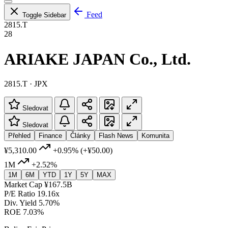
Feed
Toggle Sidebar
2815.T
28
ARIAKE JAPAN Co., Ltd.
2815.T · JPX
Sledovat
Sledovat
Přehled
Finance
Články
Flash News
Komunita
¥5,310.00
+0.95%
(+¥50.00)
1M
+2.52%
1M
6M
YTD
1Y
5Y
MAX
Market Cap
¥167.5B
P/E Ratio
19.16x
Div. Yield
5.70%
ROE
7.03%